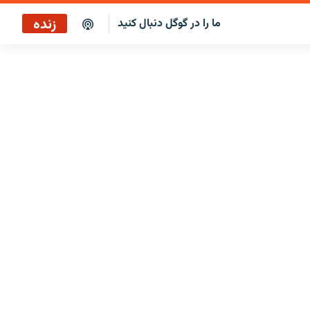
زنده
ما را در گوگل دنبال کنید
بازپخش کافه فردا
پخش رادیویی
پخش آنلاین
پخش ماهواره‌ای