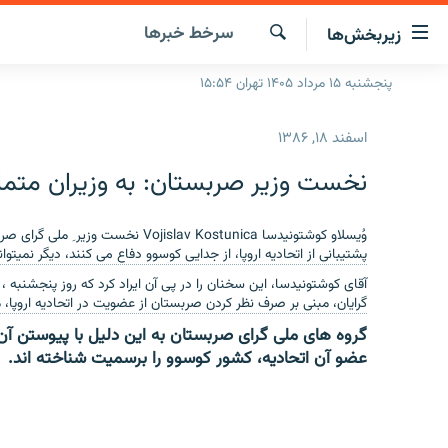
ینک‌های
سرخط‌ خبرها
زیربخش‌ها
ابلیت
سترسی
جستجو
پنجشنبه ۱۵ مرداد ۱۴۰۵ تهران ۱۵:۵۴
صفحه اصلی
ازگشت
ایران
ازگشت
اسفند ۱۸, ۱۳۸۶
ه
جهان
نوی
نخست وزیر صربستان: به وزیران متمای
صلی
رادیو
فتن
پادکست
انتخاب کنید و بشنوید
وُیسلاو کوشتونیدسا
Vojislav Kostunica
نخست وزیر ِ ملی گرای صربس
ه
پشتیبانی از اتحادیه اروپا، از جدایی کوسوو دفاع می کنند، دیگر نمیتوان
فحه
چندرسانه‌ای
برنامه‌های رادیویی
آقای کوشتونیدسا، این سخنان را در پی آن ایراد کرد که روز پنجشنبه ،
ستجو
گرایان، مبنی بر صرف نظر کردن صربستان از عضویت در اتحادیه اروپا، 
زنان فردا
فرکانس‌ها
گزارش‌های تصویری
گروه های ملی گرای صربستان به این دلیل با پیوستن آن
گزارش‌های ویدئویی
عضو آن اتحادیه، کشور کوسوو را برسمیت شناخته اند.