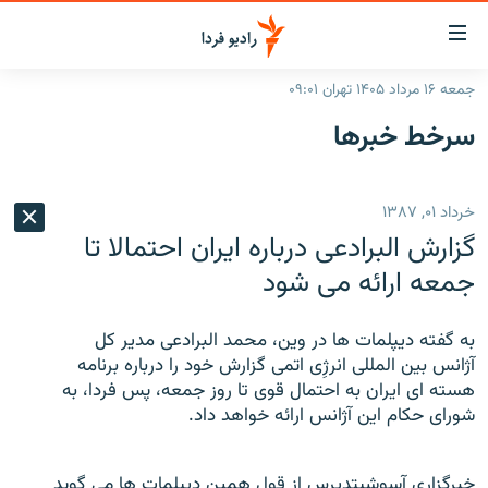
ینک‌های
ابلیت
سترسی
جمعه ۱۶ مرداد ۱۴۰۵ تهران ۰۹:۰۱
ازگشت
صفحه اصلی
سرخط‌ خبرها
ازگشت
ایران
ه
نوی
جهان
خرداد ۰۱, ۱۳۸۷
صلی
رادیو
فتن
گزارش البرادعی درباره ایران احتمالا تا
ه
پادکست
انتخاب کنید و بشنوید
جمعه ارائه می شود
فحه
چندرسانه‌ای
برنامه‌های رادیویی
ستجو
به گفته ديپلمات ها در وين، محمد البرادعی مدير کل
زنان فردا
فرکانس‌ها
گزارش‌های تصویری
آژانس بين المللی انرژِی اتمی گزارش خود را درباره برنامه
هسته ای ايران به احتمال قوی تا روز جمعه، پس فردا، به
گزارش‌های ویدئویی
English
شورای حکام اين آژانس ارائه خواهد داد.
به ما بپیوندید
خبرگزاری آسوشيتدپرس از قول همين دپيلمات ها می گويد