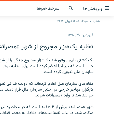
ینک‌های
سرخط‌ خبرها
زیربخش‌ها
ابلیت
سترسی
جستجو
شنبه ۱۷ مرداد ۱۴۰۵ تهران ۱۹:۱۶
صفحه اصلی
ازگشت
ایران
ازگشت
فروردین ۳۰, ۱۳۹۰
ه
جهان
نوی
تخلیه يک‌هزار مجروح از شهر «مصراته»
صلی
رادیو
فتن
پادکست
يک کشتی باری موفق شد يک‌هزار مجروح جنگی را از شهر
انتخاب کنید و بشنوید
ه
فحه
چندرسانه‌ای
برنامه‌های رادیویی
سازمان ملل تدوين کرده است.
ستجو
زنان فردا
فرکانس‌ها
گزارش‌های تصویری
مقام‌های سازمان ملل اعلام کرده‌اند که دولت قذافی تع
گزارش‌های ویدئویی
کارگران مهاجر خارجی در اختيار سازمان ملل قرار دهد. ه
خواهد شد تا وارد «مصراته» شوند.
شهر «مصراته» بيش از ۶ هفته است که د
مرکزی شهر در برابر نفوذ نيروهای وفادار به معمر قذافی 