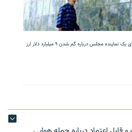
بانک مرکزی ایران روز جمعه با انتشار اطلاعیه‌ای، گفته‌های یک نماینده مجلس درباره گم شدن ۹ میلیارد دلار ارز
 قابل اعتماد درباره حمله هوایی