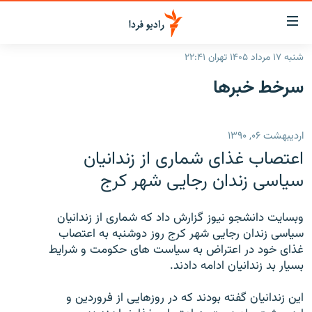
ینک‌های
ابلیت
سترسی
شنبه ۱۷ مرداد ۱۴۰۵ تهران ۲۲:۴۱
ازگشت
صفحه اصلی
سرخط‌ خبرها
ازگشت
ایران
ه
نوی
جهان
اردیبهشت ۰۶, ۱۳۹۰
صلی
رادیو
فتن
اعتصاب غذای شماری از زندانيان
ه
پادکست
انتخاب کنید و بشنوید
سياسی زندان رجايی شهر کرج
فحه
چندرسانه‌ای
برنامه‌های رادیویی
ستجو
وبسايت دانشجو نيوز گزارش داد که شماری از زندانيان
زنان فردا
فرکانس‌ها
گزارش‌های تصویری
سياسی زندان رجايی شهر کرج روز دوشنبه به اعتصاب
غذای خود در اعتراض به سياست های حکومت و شرايط
گزارش‌های ویدئویی
English
بسيار بد زندانيان ادامه دادند.
اين زندانيان گفته بودند که در روزهايی از فروردين و
به ما بپیوندید