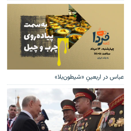
عباس در اربعینِ «شیطون‌بلا»