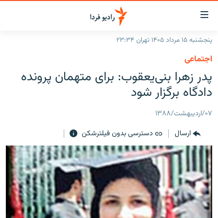
ینک‌های
ابلیت
سترسی
پنجشنبه ۱۵ مرداد ۱۴۰۵ تهران ۲۳:۳۴
ازگشت
صفحه اصلی
اجتماعی
ازگشت
ایران
پدر زهرا بنی‌یعقوب: برای متهمان پرونده
ه
نوی
جهان
دادگاه برگزار شود
صلی
رادیو
فتن
۰۷/اردیبهشت/۱۳۸۸
ه
پادکست
انتخاب کنید و بشنوید
فحه
ارسال
دسترسی بدون فیلترشکن
چندرسانه‌ای
برنامه‌های رادیویی
ستجو
زنان فردا
فرکانس‌ها
گزارش‌های تصویری
گزارش‌های ویدئویی
English
به ما بپیوندید