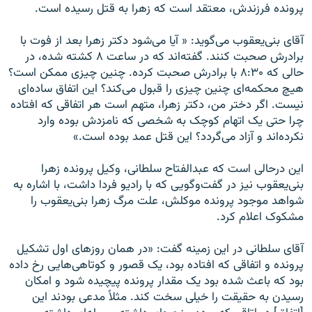
پرونده فرزندش، معتقد است که زهرا به قتل رسیده است.
آقای بنی‌یعقوب می‌گوید: « آیا می‌شود دکتر زهرا بعد از فوت با
برادرش صحبت کنند. گفته‌اند که در ساعت ۸ کشته شده، در
حالی که ۸:۳۰ با برادرش صحبت کرده. چنین چیزی ممکن است؟
هیچ محکمه‌ای چنین چیزی را قبول می‌کند؟ این اتفاق ساده‌ای
نیست. اگر دختر من، دکتر زهرا، متهم است هر اتفاقی که افتاده
چرا حتی یک اتهام کوچک به شخصی که نامزدش بوده وارد
نکرده‌اند و آزاد می‌گردد؟ این قتل عمد بوده است.»
این درحالی است که عبدالفتاح سلطانی، وکیل پرونده زهرا
بنی‌یعقوب نیز در گفت‌وگویی که با رادیو فردا داشت، با اشاره به
شواهد موجود پرونده موکلش، علت مرگ زهرا بنی‌یعقوب را
مشکوک اعلام کرد.
آقای سلطانی در این زمینه گفت: «در همان روزهای اول تشکیل
پرونده و اتفاقی که افتاده بود، یک قصور و کوتاهی‌هایی رخ داده
بود که باعث شده بود یک مقدار پرونده پیچیده شود و امکان
رسیدن به حقیقت را خیلی سخت کند. مثلاً مدعی بودند این