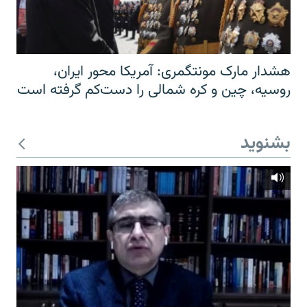
هشدار مارک مونتگمری: آمریکا محور ایران،
روسیه، چین و کره شمالی را دست‌کم گرفته است
بشنوید