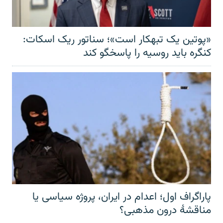
«پوتین یک تبهکار است»؛ سناتور ریک اسکات:
کنگره باید روسیه را پاسخگو کند
پاراگراف اول؛ اعدام در ایران، پروژه سیاسی یا
مناقشهٔ درون مذهبی؟