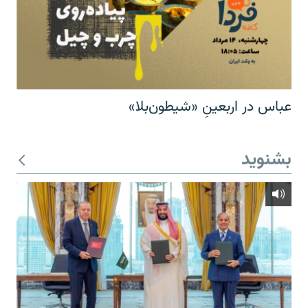
عباس در اربعینِ «شیطون‌بلا»
بشنوید