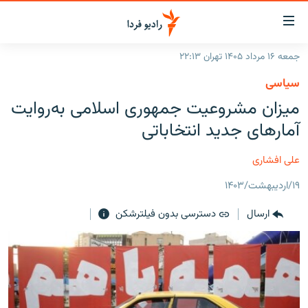
ینک‌های
ابلیت
سترسی
جمعه ۱۶ مرداد ۱۴۰۵ تهران ۲۲:۱۳
ازگشت
صفحه اصلی
سیاسی
ازگشت
ایران
میزان مشروعیت جمهوری اسلامی به‌روایت
ه
نوی
جهان
آمارهای جدید انتخاباتی
صلی
رادیو
فتن
علی افشاری
ه
پادکست
انتخاب کنید و بشنوید
فحه
۱۹/اردیبهشت/۱۴۰۳
چندرسانه‌ای
برنامه‌های رادیویی
ستجو
ارسال
دسترسی بدون فیلترشکن
زنان فردا
فرکانس‌ها
گزارش‌های تصویری
گزارش‌های ویدئویی
English
به ما بپیوندید