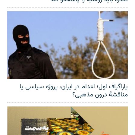
پاراگراف اول؛ اعدام در ایران، پروژه سیاسی یا
مناقشهٔ درون مذهبی؟