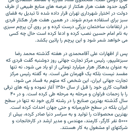
هاى دولتى است. سخنگوى ستاد مبارزه با مفاسد اقتصادى مى
گوید حدود هفت هزار هکتار از عرصه هاى منابع طبیعى از طرف
دولت در اختیار شهردارى تهران قرار داده شده تا تبدیل به فضاى
سبز براى استفاده مردم شوند. در همین هفت هزار هکتار فردى
در ارتفاعات ساختمان بزرگى درست کرده و بر روى آن پرچم سبزى
به نام امام حسین نصب کرده و ادعا کرده است حال چه کسى
مى خواهد شمر شود و این پرچم را پائین بکشد.
پس از اظهارات على آقامحمدى در هفته گذشته محمد رضا
سبزعلیپور، رئیس مرکز تجارت جهانى روز دوشنبه گفت فردى که
به عنوان بدهکار هزار میلیارد تومانى از او یاد مى شود، نه تنها
مفسد نیست بلکه یک قهرمان ملى است. به گفته رئیس مرکز
تجارت جهانى ایران، این شخص که متهم به فساد مى شود،
فعالیت کارى خود را قبل از سال ۱۳۵۰ آغاز نموده و پله هاى ترقى
را با زحمات فراوان و مرحله به مرحله طى کرده است. و در ۴۰
سال گذشته بهترین صنایع را در رشته کارى خود نه تنها در سطح
ایران بلکه در سطح خاورمیانه و حتى جهان احداث کرده است.
بهترین محصولات را تولید و به سراسر دنیا صادر کرده، بیش از
۵۰۰۰ نفر کارگر، کارمند، مهندس و مدیر ارشد در کارخانجات و
شرکتهاى او مشغول به کار هستند.