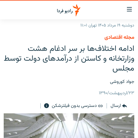
ینک‌های
ابلیت
سترسی
دوشنبه ۱۹ مرداد ۱۴۰۵ تهران ۱۱:۰۱
ازگشت
صفحه اصلی
مجله اقتصادی
ازگشت
ایران
ادامه اختلاف‌ها بر سر ادغام هشت
ه
نوی
جهان
وزارتخانه و کاستن از درآمدهای دولت توسط
صلی
رادیو
مجلس
فتن
ه
پادکست
انتخاب کنید و بشنوید
جواد کوروشی
فحه
چندرسانه‌ای
برنامه‌های رادیویی
ستجو
۲۳/اردیبهشت/۱۳۹۰
زنان فردا
فرکانس‌ها
گزارش‌های تصویری
ارسال
دسترسی بدون فیلترشکن
گزارش‌های ویدئویی
English
به ما بپیوندید