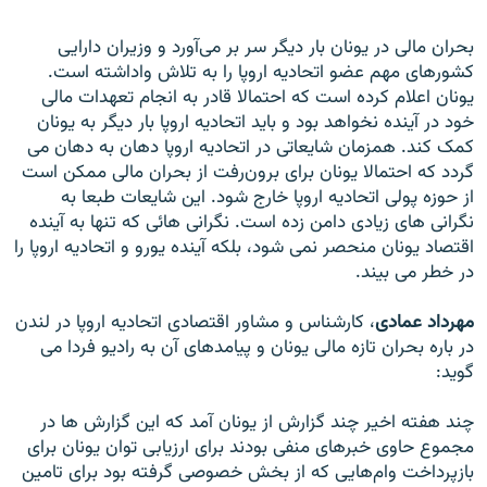
بحران مالى در یونان بار دیگر سر بر می‌آورد و وزیران دارایى
کشورهاى مهم عضو اتحادیه اروپا را به تلاش واداشته است.
یونان اعلام کرده است که احتمالا قادر به انجام تعهدات مالى
خود در آینده نخواهد بود و باید اتحادیه اروپا بار دیگر به یونان
کمک کند. همزمان شایعاتى در اتحادیه اروپا دهان به دهان مى
گردد که احتمالا یونان براى برون‌رفت از بحران مالى ممکن است
از حوزه پولى اتحادیه اروپا خارج شود. این شایعات طبعا به
نگرانى هاى زیادى دامن زده است. نگرانى هائى که تنها به آینده
اقتصاد یونان منحصر نمى شود، بلکه آینده یورو و اتحادیه اروپا را
در خطر مى بیند.
مهرداد عمادى
، کارشناس و مشاور اقتصادى اتحادیه اروپا در لندن
در باره بحران تازه مالى یونان و پیامدهاى آن به رادیو فردا مى
گوید:
چند هفته اخیر چند گزارش از یونان آمد که این گزارش ها در
مجموع حاوى خبرهاى منفى بودند براى ارزیابى توان یونان براى
بازپرداخت وام‌هایى که از بخش خصوصى گرفته بود براى تامین