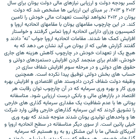
کسر بودجه دولت و ارزیابى نیازهاى مالى دولت یونان براى سال
۲۰۱۲ و ۲۰۱۳. بر مبناى این ارزیابى ها مشخص شد که دولت
یونان در ۲۰۱۲ نخواهد توانست تعهدات مالى خودش را تامین
کند. در این چارچوب مقامهاى یونان با مقامهاى اتحادیه اروپا و
کمیسیون وزراى دارایى اتحادیه اروپا تماس گرفتند و خواستار
افزایش کمک ها شدند. مقامات اتحادیه اروپا جواب "نه" دادند و
گفتند گزارش هایى که از یونان مى آید نشان مى دهد که به
هیچ یک از تعهدات خودش در چارچوب کاهش هزینه هاى جارى
خودش، اقدام براى منجمد کردن افزایش دستمزدهاى دولتى و
حقوق هاى دولتى و در مرحله سوم افزایش شفاف سازى در
حساب هاى بخش دولتى توفیق پیدا نکرده است. همچنین
وظیفه دولت شفاف کردن دادوستد هاى اقتصادى و افزایش بهره
ورى کار و بهره ورى سرمایه که در آن چارچوب توان رقابت هر
اقتصاد در بازارهاى مالى و بانکى درست ارزیابى شود. متاسفانه
یونانى ها با عدم شفافیت یک مقدارى سرمایه گذارى هاى خارجى
را تشویق کردند که این سرمایه گذارهاى خارجى وقتى وارد شرکت
ها و واحدهاى تولیدى یونان شدند متوجه شدند که بهره ورى
خیلى پائین است. از سوى دیگر متاسفانه در سطح اتحادیه اروپا و
آمریکاى شمالى ما با این مشکل رو به رو هستیم که سرمایه
گذارهاى خصوصى هر موقع که ریسک بدى را پذیرا مى شوند و