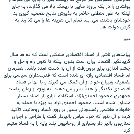
پولشان را در یک پروژه هایى با ریسک بالا مى گذارند، به جاى
اینکه به طور منطقى حاضر به پذیرش نتایج تصمیم گیرى بد
خودشان باشند، مى آیند تمام این هزینه ها را مى گذارند به
گردن دولت ها.
***
پیامدهاى ناشى از فساد اقتصادى مشکلى است که ده ها سال
گریبانگیر اقتصاد ایران است بدون اینکه تا کنون راه و حل و
چشم اندازى براى برون‌رفت از آن به دست آمده باشد. همزمان
اما فساد اقتصادى واژه اى شده است که قدرتمداران سیاسى براى
تضعیف رقیبان خو د از آن کمک مى گیرند و با اتها م فساد
اقتصادى یکدیگر را هدف قرار مى دهند. به ویژه از زمان ریاست
جمهورى محمود احمدى‌نژاد، استفاده ابزارى از فساد بسیار
متداول شده است. محمود احمدى نژاد به ویژه با حمله به
خانواده هاشمى رفسنجانى بسیار بر روى فساد روحانیت تاکید
کرده و آن طور که خود عباس پالیزدار گفت با طراحى و اجراى
سناریوى پالیز دار بسیارى از روحانیون بلند پایه را به فساد متهم
کرد.