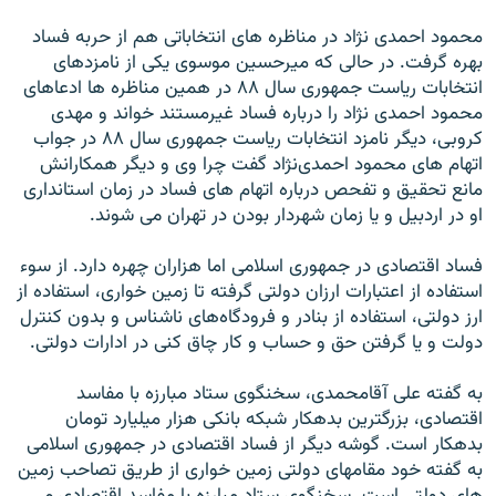
محمود احمدى نژاد در مناظره هاى انتخاباتى هم از حربه فساد
بهره گرفت. در حالى که میرحسین موسوى یکى از نامزدهاى
انتخابات ریاست جمهورى سال ۸۸ در همین مناظره ها ادعاهاى
محمود احمدى نژاد را درباره فساد غیرمستند خواند و مهدى
کروبى، دیگر نامزد انتخابات ریاست جمهورى سال ۸۸ در جواب
اتهام هاى محمود احمدى‌نژاد گفت چرا وى و دیگر همکارانش
مانع تحقیق و تفحص درباره اتهام هاى فساد در زمان استاندارى
او در اردبیل و یا زمان شهردار بودن در تهران مى شوند.
فساد اقتصادى در جمهورى اسلامى اما هزاران چهره دارد. از سوء
استفاده از اعتبارات ارزان دولتى گرفته تا زمین خوارى، استفاده از
ارز دولتى، استفاده از بنادر و فرودگاه‌هاى ناشناس و بدون کنترل
دولت و یا گرفتن حق و حساب و کار چاق کنى در ادارات دولتى.
به گفته على آقامحمدى، سخنگوى ستاد مبارزه با مفاسد
اقتصادى، بزرگترین بدهکار شبکه بانکى هزار میلیارد تومان
بدهکار است. گوشه دیگر از فساد اقتصادى در جمهورى اسلامى
به گفته خود مقامهاى دولتى زمین خوارى از طریق تصاحب زمین