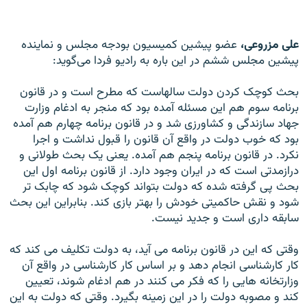
على مزروعى،
عضو پیشین کمیسیون بودجه مجلس و نماینده
پیشین مجلس ششم در این باره به رادیو فردا می‌گوید:
بحث کوچک کردن دولت سالهاست که مطرح است و در قانون
برنامه سوم هم این مسئله آمده بود که منجر به ادغام وزارت
جهاد سازندگى و کشاورزى شد و در قانون برنامه چهارم هم آمده
بود که خوب دولت در واقع آن قانون را قبول نداشت و اجرا
نکرد. در قانون برنامه پنجم هم آمده. یعنى یک بحث طولانى و
درازمدتى است که در ایران وجود دارد. از قانون برنامه اول این
بحث پى گرفته شده که دولت بتواند کوچک شود که چابک تر
شود و نقش حاکمیتى خودش را بهتر بازى کند. بنابراین این بحث
سابقه دارى است و جدید نیست.
وقتى که این در قانون برنامه مى آید، به دولت تکلیف مى کند که
کار کارشناسى انجام دهد و بر اساس کار کارشناسى در واقع آن
وزارتخانه هایى را که فکر مى کنند در هم ادغام شوند، تعیین
کند و مصوبه دولت را در این زمینه بگیرد. وقتى که دولت به این