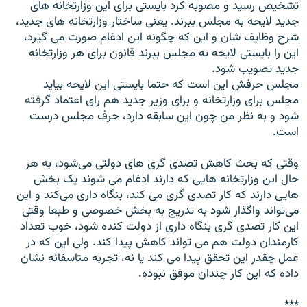
تشخیص رسید و مصوبه کرد بایستى براى این وزارتخانه هاى
جدید لایحه به مجلس ببرند. یعنى ساختار وزارتخانه هاى جدید،
شرح وظایف شان و این که چگونه این ادغام صورت مى گیرد،
این را بایستى لایحه به مجلس ببرند قانون براى هر وزارتخانه
جدید تصویب شود.
مجلس حرفش این است که حتما بایستى این لایحه بیاید
مجلس براى وزارتخانه و براى وزیر جدید هم راى اعتماد گرفته
شود و به نظر من چون این سابقه دارد، حرف مجلس درست
است.
وقتى که بحث کاهش تصدى گرى هاى دولتى می‌شود، به هر
حال این وزارتخانه هایى که دارند ادغام مى شوند یک بخش
هایى دارند که کار تصدى گرى مى کند، بنگاه دارى مى‌کند و این
مى‌تواند واگذار شود به تدریج به بخش خصوصى و طبعا وقتى
این کار تصدى گرى بنگاه دارى از دولت کنده شود، خوب تعداد
کارمندان دولت هم مى تواند کاهش پیدا کند. ولى این که در
عمل چقدر این تحقق پیدا مى کند یا نه، تجربه متاسفانه نشان
داده که این کار چندان موفق نبوده.
***