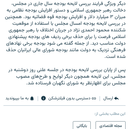
دیگر ویژگى فرایند بررسى لایحه بودجه سال جارى در مجلس،
دخالت رهبر جمهورى اسلامى و دستور افزایش بودجه نظامى به
میزان ۳ میلیارد دلار و افزایش بودجه قوه قضائیه بود. همچنین
در بررسى لایحه بودجه امسال مجلس با استفاده از موقعیت
شکننده محمود احمدى نژاد در جریان اختلاف با رهبر جمهورى
اسلامى فرصت را براى حذف برخى ردیف هاى بودجه پیشنهادى
دولت مناسب دید. از جمله گفته مى شود بودجه برخى نهادهاى
فرهنگى نزدیک به دولت مانند بودجه شوراى عالى ایرانیان حذف
شده است.
پس از پایان بررسى لایحه بودجه در جلسه علنى روز دوشنبه در
مجلس، این لایحه همچون دیگر لوایح و طرح‌هاى مصوب
مجلس براى اظهارنظر به شوراى نگهبان فرستاده شد.
ارسال
دسترسی بدون فیلترشکن
به ما بپیوندید
این مطلب بخشی از:
مجله اقتصادی
بایگانی