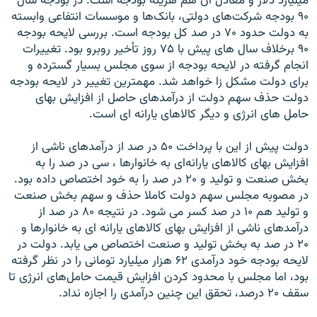
میلیارد دلار و معادل آن هم هزینه بودجه است. در بودجه سال
۹۰ بودجه شرکت‌هاى دولتى، بانک‌ها و موسسات انتفاعى وابسته
به دولت حدود ۷۰ در صد کل بودجه است. بررسى لایحه بودجه
۹۰ برخلاف سال هاى پیش با ۷۵ روز تأخیر روبرو بود. تغییرات
انجام گرفته در لایحه بودجه از سوى مجلس بسیار گسترده و
براى دولت مشکل زا خواهد شد. مهمترین تغییر در لایحه بودجه
دولت حذف سهم دولت از درآمدهاى حاصل از افزایش بهاى
حامل هاى انرژى و دیگر کالاهاى یارانه اى است.
دولت پیش از این با پرداخت ۵۰ در صد از درآمدهاى ناشى از
افزایش بهاى کالاهاى یارانه‌اى به خانوارها ، سى در صد را به
بخش صنعت و تولید و ۲۰ در صد را به خود اختصاص داده بود.
در مصوبه مجلس سهم دولت کاملا حذف و سهم بخش صنعت
و تولید هم ۱۰ در صد کسر مى شود. در نتیجه ۸۰ در صد از
درآمدهاى ناشى از افزایش بهاى کالاهاى یارانه اى به خانوارها و
۲۰ در صد به بخش تولید و صنعت اختصاص مى یابد. دولت در
لایحه بودجه خود درآمدى ۶۲ هزار میلیارد تومانى را در نظر گرفته
بود، اما مجلس با محدود کردن افزایش قیمت حامل‌هاى انرژى تا
سقف ۲۰ درصد، تحقق این چنین درآمدى را اجازه نداد.