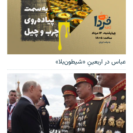
عباس در اربعینِ «شیطون‌بلا»