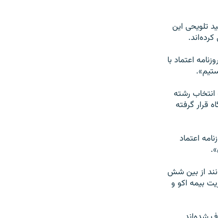
ید تلویحی این
رده‌اند.
زنامه اعتماد با
ستیم».
وید، از این ۱۳ رشته در دفترچه انتخاب رشته
 قرار گرفته
نامه اعتماد
».
انند از بین شش
يت بيمه اكو و
ف شده‌اند