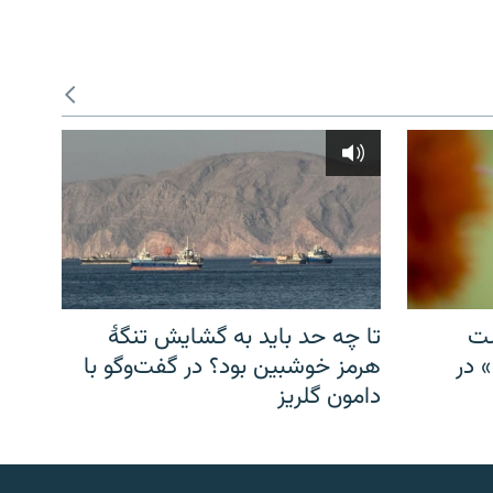
شت
تا چه حد باید به گشایش تنگهٔ
» در
هرمز خوشبین بود؟ در گفت‌وگو با
دامون گلریز