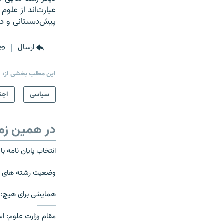
عبارت‌اند از علو
پيش‌دبستانی و دب
ارسال
این مطلب بخشی از:
سیاسی
اجت
در همین زم
انتخاب پایان نامه ب
وضعیت رشته های علو
همايشی برای هيچ: 
مقام وزارت علوم: ا