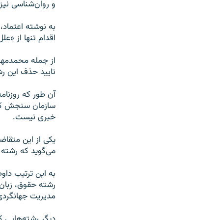
و روان‌شناسی نی
به نوشته اعتماد، 
اقدام تنها از «ع
از جمله محمدمهدی 
تایید حذف این رش
سازمان سنجش که 
خبری نیست.
یکی از این متقاضی
می‌گوید که رشته ر
به این ترتیب داو
رشته حقوق، زبان 
مديريت جهانگردی 
دیگر رشته‌هایی ک