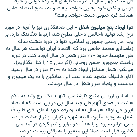
طی مدت چهار سال از شر ساختار‌های فرسوده دولتی و شبه
دولتی و نفتی خود رهایی خواهد یافت و به سطح اقتصاد هایی
همانند کره جنوبی دست خواهد یافت؟
دو)
ایجاد پنج میلیون شغل -
این هدفگذاری نیز با آنچه در مورد
نرخ رشد تولید ناخالص داخلی مطرح شد، ارتباط تنگاتنگ دارد. بر
پایه آمار رسمی جمهوری اسلامی، تنها در دوره هشت ساله
زمامداری محمد خاتمی بود که اقتصاد ایران توانست هر سال به
طور متوسط حدود ۶۷۰ هزار شغل در سال ایجاد کند. در دوره
ریاست جمهوری حسن روحانی (اگر سال ۹۵ را کنار بگذاریم)،
میانگین شمار مشاغل ایجاد شده به ۳۷۰۰ هزار در سال رسید.
آقای قالیباف متعهد شده است این میانگین را به یک میلیون و
دویست و پنجاه هزار شغل در سال برساند.
بر اساس ارزیابی منابع کارشناسی، تنها با یک نرخ رشد دستکم
هشت در صدی آنهم طی چند سال پی در پی است که اقتصاد
ایران می تواند هر سال به اندازه رقم مورد ادعای اقای قالیباف
شغل به وجود بیآورد. البته شهردار تهران از نرخ هشت در صد
بسی فراتر میرود و با هدف دو برابر و نیم کردن در آمد ملی
کشور، قرار است عملا این متغیر را به بالای بیست در صد