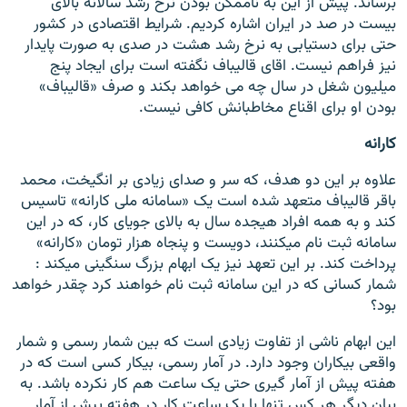
برساند. پیش از این به ناممکن بودن نرخ رشد سالانه بالای
بیست در صد در ایران اشاره کردیم. شرایط اقتصادی در کشور
حتی برای دستیابی به نرخ رشد هشت در صدی به صورت پایدار
نیز فراهم نیست. اقای قالیباف نگفته است برای ایجاد پنج
میلیون شغل در سال چه می خواهد بکند و صرف «قالیباف»
بودن او برای اقناع مخاطبانش کافی نیست.
کارانه
علاوه بر این دو هدف، که سر و صدای زیادی بر انگیخت، محمد
باقر قالیباف متعهد شده است یک «سامانه ملی کارانه» تاسیس
کند و به همه افراد هیجده سال به بالای جویای کار، که در این
سامانه ثبت نام میکنند، دویست و پنجاه هزار تومان «کارانه»
پرداخت کند. بر این تعهد نیز یک ابهام بزرگ سنگینی میکند :
شمار کسانی که در این سامانه ثبت نام خواهند کرد چقدر خواهد
بود؟
این ابهام ناشی از تفاوت زیادی است که بین شمار رسمی و شمار
واقعی بیکاران وجود دارد. در آمار رسمی، بیکار کسی است که در
هفته پیش از آمار گیری حتی یک ساعت هم کار نکرده باشد. به
بیان دیگر هر کس تنها با یک ساعت کار در هفته پیش از آمار