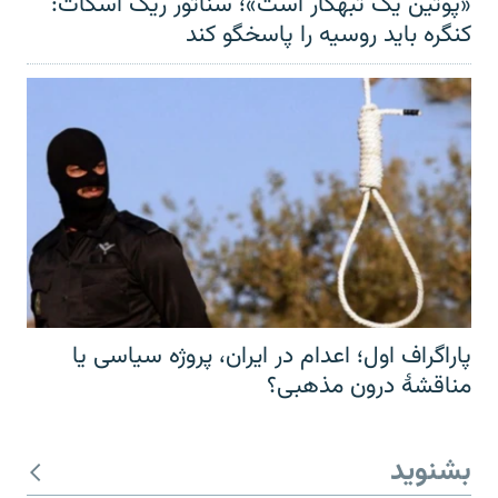
«پوتین یک تبهکار است»؛ سناتور ریک اسکات:
کنگره باید روسیه را پاسخگو کند
پاراگراف اول؛ اعدام در ایران، پروژه سیاسی یا
مناقشهٔ درون مذهبی؟
بشنوید