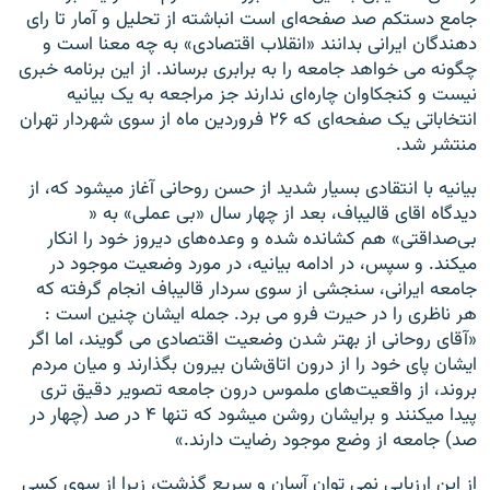
جامع دستکم صد صفحه‌ای است انباشته از تحلیل و آمار تا رای
دهندگان ایرانی بدانند «انقلاب اقتصادی» به چه معنا است و
چگونه می خواهد جامعه را به برابری برساند. از این برنامه خبری
نیست و کنجکاوان چاره‌ای ندارند جز مراجعه به یک بیانیه
انتخاباتی یک صفحه‌ای که ۲۶ فروردین ماه از سوی شهردار تهران
منتشر شد.
بیانیه با انتقادی بسیار شدید از حسن روحانی آغاز میشود که، از
دیدگاه اقای قالیباف، بعد از چهار سال «بی عملی» به «
بی‌صداقتی» هم کشانده شده و وعده‌های دیروز خود را انکار
میکند. و سپس، در ادامه بیانیه، در مورد وضعیت موجود در
جامعه ایرانی، سنجشی از سوی سردار قالیباف انجام گرفته که
هر ناظری را در حیرت فرو می برد. جمله ایشان چنین است :
«آقای روحانی از بهتر شدن وضعیت اقتصادی می گویند، اما اگر
ایشان پای خود را از درون اتاق‌شان بیرون بگذارند و میان مردم
بروند، از واقعیت‌های ملموس درون جامعه تصویر دقیق تری
پیدا میکنند و برایشان روشن میشود که تنها ۴ در صد (چهار در
صد) جامعه از وضع موجود رضایت دارند.»
از این ارزیابی نمی توان آسان و سریع گذشت، زیرا از سوی کسی