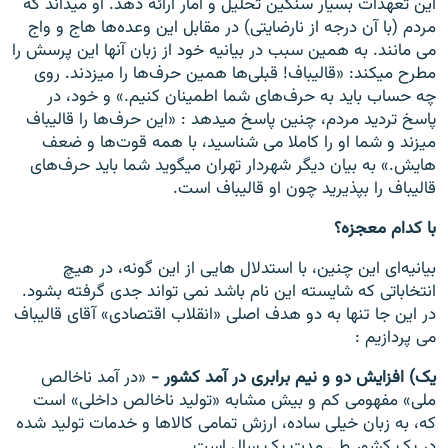
این تعهدات بسیار سنگین تحلیل و آمار ارائه دهد. او میداند که
مردم (با آن درجه از نارضایتی) در مقابل این وعده‌ها هاج و واج
می مانند. به همین سبب در بیانیه خود از زبان آنها این پرسش را
مطرح میکند: «قالیباف! قبلی‌ها همین حرف‌ها را میزدند. روی
چه حساب باید به حرف‌های شما اطمینان کنیم.» و خود، در
پاسخ تردید مردم، چنین پاسخ میدهد : «این حرف‌ها را قالیباف
میزند و شما او را کاملا می شناسید، با همه قوت‌ها و ضعف
هایش.» به بیان دیگر شهردار تهران میگوید شما باید حرف‌های
قالیباف را بپذیرید چون او قالیباف است.
با کدام معجزه؟
بیانیه‌ای این چنین، با استدلال هایی از این گونه، در هیچ
انتخاباتی که شایسته این نام باشد نمی تواند جدی گرفته بشود.
در این جا تنها به دو هدف اصلی «انقلاب اقتصادی» آقای قالیباف
می پردازیم :
یک)
افزایش دو و نیم برابری در آمد کشور -
«در آمد ناخالص
ملی» مفهومی کم و بیش مشابه «تولید ناخالص داخلی» است
که، به زبان خیلی ساده، ارزش تمامی کالا‌ها و خدمات تولید شده
در یک کشور طی مدت یک سال است.