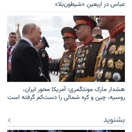
عباس در اربعینِ «شیطون‌بلا»
هشدار مارک مونتگمری: آمریکا محور ایران،
روسیه، چین و کره شمالی را دست‌کم گرفته است
بشنوید