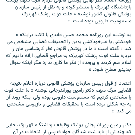
روزنامه اعتماد نظر نهايى پزشكى قانونى درباره مرگ مبهم پزشك
بازداشتگاه كهريزک را منتشر كرده و به نقل از رئيس سازمان
پزشكى قانونى كشور نوشته « علت فوت پزشک كهريزک
مسموميت دارويى بوده است. »
به نوشته اين روزنامه محمد حسن عابدى با تاكيد براينكه «
خودكشى يا غيرخودكشى بودن را تحقيقات قضايى مشخص مى
كند » گفته است « ما در پزشكى قانونى نظر كارشناسى مان را
درباره علت فوت پزشک كهريزک به مراجع قضايى ارائه داديم كه
اعلام هم كردند و پرونده از نظر ما كارى ندارد مگر اينكه سوال
جديدى مطرح شود. »
اعتماد از قول رييس سازمان پزشكى قانونى درباره اعلام نتيچه
قضايى مرگ مبهم دكتر رامين پوراندرجانى نوشته « ما علت فوت
را مشخص كرديم كه مسموميت دارويى بوده ولى اينكه روند آن
به چه شكلى بوده است را تحقيقات قضايى و بازپرسى مشخص
مى كند. »
دكتر رامين پور اندرجانى پزشک وظيفه بازداشتگاه كهريزک، جایی
که چند تن از بازداشت شدگان حوادث پس از انتخابات در آن