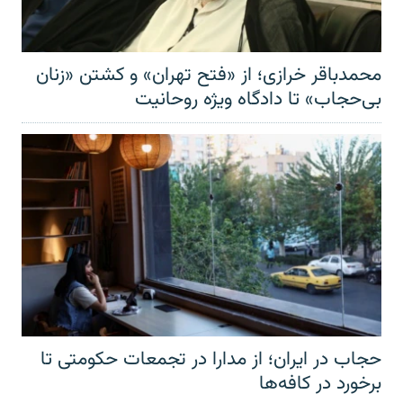
محمدباقر خرازی؛ از «فتح تهران» و کشتن «زنان
بی‌حجاب» تا دادگاه ویژه روحانیت
حجاب در ایران؛ از مدارا در تجمعات حکومتی تا
برخورد در کافه‌ها