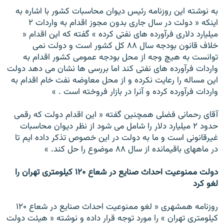
به نوشته اين روزنامه رئيس ديوان محاسبات كشور با اشاره به
اينكه « دولت در سال جارى بدون مجوز اقدام به واردات ۲
ميليارد دلارى فرآورده هاى نفتى كرده » گفته كه اين اقدام «
خلاف قانون بودجه سال ۸۸ كل كشور است و دولت نمى
توانست به هيچ وجه از محل بودجه عمومى كشور اقدام به
واردات فرآورده هاى نفتى كند اما بررسى ها نشان مى دهد دولت
اين مساله را رعايت نكرده و از محل معاوضه نفت خام اقدام به
واردات فرآورده كرده و آنرا در بازار فروخته است . »
آقاى رحمانى فضلى همچنين گفته « اين اقدام دولت كه رقمى
حدود ۲ ميليارد دلار را شامل مى شود از نظر ديوان محاسبات
غيرقانونى است و ما به دولت در اين خصوص تذكر داده ايم تا
در ماههاى باقيمانده از سال ۸۸ موضوع را حل كند. »
دولت ممنوعيت احداث صنايع در شعاع ۱۲۰ كيلومترى تهران را
لغو كرد
روزنامه همشهرى « لغو ممنوعيت احداث صنايع در شعاع ۱۲۰
كيلومترى تهران » را مورد توجه قرار داده و نوشته « هیئت دولت