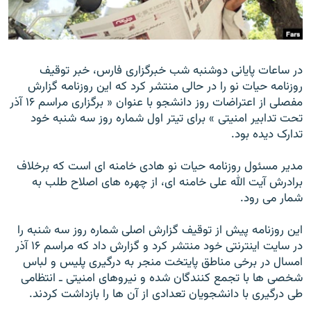
در ساعات پايانى دوشنبه شب خبرگزارى فارس، خبر توقيف
زبان‌های دیگر
روزنامه حيات نو را در حالى منتشر كرد كه اين روزنامه گزارش
مفصلى از اعتراضات روز دانشجو با عنوان « برگزارى مراسم ۱۶ آذر
تحت تدابير امنيتى » براى تيتر اول شماره روز سه شنبه خود
تدارک ديده بود.
مدير مسئول روزنامه حيات نو هادى خامنه اى است كه برخلاف
برادرش آيت الله على خامنه اى، از چهره هاى اصلاح طلب به
شمار مى رود.
اين روزنامه پيش از توقيف گزارش اصلى شماره روز سه شنبه را
در سايت اينترنتى خود منتشر كرد و گزارش داد كه مراسم ۱۶ آذر
امسال در برخى مناطق پايتخت منجر به درگيرى پليس و لباس
شخصى ها با تجمع كنندگان شده و نيروهاى امنيتى ـ انتظامى
طى درگيرى با دانشجويان تعدادى از آن ها را بازداشت كردند.