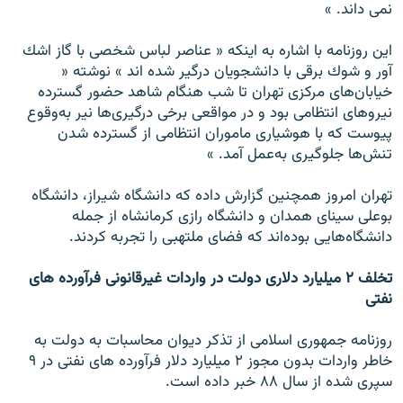
نمى ‌داند. »
اين روزنامه با اشاره به اينكه « عناصر لباس شخصى با گاز اشك
آور و شوك برقى با دانشجويان درگير شده اند » نوشته «
خيابان‌هاى مركزى تهران تا شب هنگام شاهد حضور گسترده
نيروهاى انتظامى بود و در مواقعى برخى درگيرى‌ها نير به‌وقوع
پيوست كه با هوشيارى ماموران انتظامى از گسترده شدن
تنش‌ها جلوگيرى به‌عمل آمد. »
تهران امروز همچنين گزارش داده كه دانشگاه شيراز، دانشگاه
بوعلى سيناى همدان و دانشگاه رازى كرمانشاه از جمله
دانشگاه‌هايى بوده‌اند كه فضاى ملتهبى را تجربه‌ كردند.
تخلف ۲ ميليارد دلارى دولت در واردات غيرقانونى فرآورده هاى
نفتى
روزنامه جمهورى اسلامى از تذكر ديوان محاسبات به دولت به
خاطر واردات بدون مجوز ۲ ميليارد دلار فرآورده هاى نفتى در ۹
سپرى شده از سال ۸۸ خبر داده است.