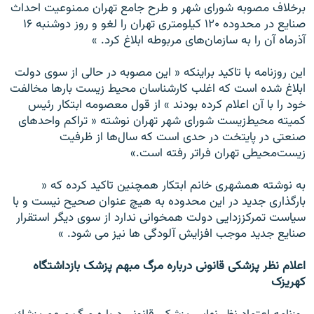
برخلاف مصوبه شوراى شهر و طرح جامع تهران ممنوعيت احداث
صنايع در محدوده ۱۲۰ كيلومترى تهران را لغو و روز دوشنبه ۱۶
آذرماه آن را به سازمان‌هاى مربوطه ابلاغ كرد. »
اين روزنامه با تاكيد براينكه « اين مصوبه در حالى از سوى دولت
ابلاغ شده است كه اغلب كارشناسان محيط‌ زيست بارها مخالفت
خود را با آن اعلام كرده بودند » از قول معصومه ابتكار رئيس
كميته محيط‌زيست شوراى شهر تهران نوشته « تراكم واحدهاى
صنعتى در پايتخت در حدى است كه سال‌ها از ظرفيت
زيست‌محيطى تهران فراتر رفته است.»
به نوشته همشهرى خانم ابتكار همچنين تاكيد كرده كه «
بارگذارى جديد در اين محدوده به هيچ عنوان صحيح نيست و با
سياست تمركززدايى دولت همخوانى ندارد از سوى ديگر استقرار
صنايع جديد موجب افزايش آلودگى ‌ها نيز مى ‌شود. »
اعلام نظر پزشكى قانونى درباره مرگ مبهم پزشک بازداشتگاه
كهريزک