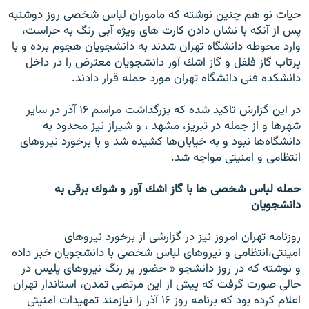
حيات نو هم چنين نوشته كه ماموران لباس شخصى روز دوشنبه
پس از آنكه با نشان دادن كارت هاى ويژه آبى رنگ به حراست،
وارد محوطه دانشگاه تهران شدند به دانشجويان هجوم برده و با
پرتاب گاز فلفل و گاز اشك آور دانشجويان معترض را در داخل
دانشكده فنى دانشگاه تهران مورد حمله قرار دادند.
در اين گزارش تاكيد شده كه بزرگداشت مراسم ۱۶ آذر در ساير
شهرها و از جمله در تبريز، مشهد ، و شيراز نيز محدود به
دانشگاه‌ها نبود و به خيابان‌ها كشيده شد و با برخورد نيروهاى
انتظامى و امنيتى مواجه شد.
حمله لباس شخصى ها با گاز اشك آور و شوك برقى به
دانشجويان
روزنامه تهران امروز نيز در گزارشى از برخورد نيروهاى
امينتى،انتظامى و نيروهاى لباس شخصى با دانشجويان خبر داده
و نوشته كه در روز دانشجو « حضور پر رنگ نيروهاى پليس در
حالى صورت گرفت كه پيش از اين مرتضى تمدن، استاندار تهران
اعلام كرده بود كه برنامه روز ۱۶ آذر را نيازمند تمهيدات امنيتى