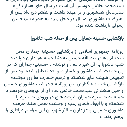
سيدمحمد خاتمى موسس آن است در سال هاى «سازندگى»
مديرعامل همشهرى را بر عهده داشت و هفتم دى ماه پس از
اعتراضات عاشوراى امسال در محل بنياد به همراه سيدحسن
رسولى بازداشت شده بود.
بازگشايى حسينه جماران پس از حمله شب عاشورا
روزنامه جمهورى اسلامى از بازگشايى حسينيه جماران محل
سخنرانى هاى آيت الله خمينى به دنبا حمله هواداران دولت در
شب عاشورا به آن خبر داده ، و نوشته « حسينيه جماران كه در
پى حوادث شب عاشورا و خسارات وارده تعطيل شده بود پس از
تعويض شيشه هاى شكسته و ترميم خسارت ها روز دوشنبه
بازگشايى شد. » به گزارش اين روزنامه « در شب عاشوراى حسينى
و حين سخنرانى سيدمحمد خاتمى عده اى از نيروهاى خودسر با
حمله به حسينيه جماران شيشه هاى در ورودى حسينيه را
شكسته و با ايجاد فضاى رعب و وحشت ضمن هتك حرمت
عاشوراى حسينى و عزاداران سالار شهيدان اين مراسم عزادارى را
برهم زدند. »