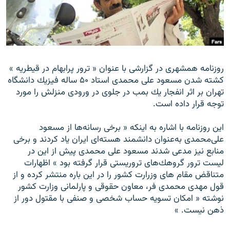
زبان‌های دیگر
روزنامه همشهرى در گزارشى با عنوان « ترور پرابهام در قيطريه »
كشته شدن مسعود على محمدى استاد ۵۰ ساله فيزيك دانشگاه
تهران بر اثر انفجار يك بمب در جلوى در ورودى منزلش را مورد
توجه قرار داده است.
اين روزنامه با اشاره به اينكه « برخى رسانه‌ها از مسعود
على‌محمدى به‌عنوان دانشمند هسته‌اى ايران ياد كردند و برخى
منابع نيز مدعى شدند مسعود على محمدى پيش از اين در
ليست ترور گروهك‌هاى تروريستى قرار گرفته بود » اظهارات
متناقض مقام هاى وزرارت كشور را در اين باره منتشر كرده و از
قول مهدى محمدى ‌فر، معاون حقوقى و پارلمانى وزارت كشور
نوشته « امكان تسويه حساب شخصى و صنفى با مقتول دور از
ذهن نيست. »