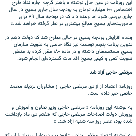
اين روزنامه در عين حال نوشته « باهنر گرچه اجازه نداد طرح
اختصاص ۱۰۰ ميليارد تومان به بودجه سال جارى بسيج در سال
جارى بررسى شود اما وعده داد كه در بودجه سال ۸۹ براى
ماموريت‌هاى بسيج مبالغ بيشترى در نظر گرفته خواهد شد.»
وعده افزايش بودجه بسيج در حالى مطرح شد كه دولت دهم در
تدوين برنامه پنجم توسعه نيز نگاه خاصى به تقويت سازمان
بسيج مستضعفان داشته و در ماده ۱۸۰ مقرر كرده به منظور
تقويت كمى و كيفى بسيج اقدامات گسترده‌اى انجام شود.
مرتضى حاجى آزاد شد
روزنامه اعتماد از آزادى مرتضى حاجى از مشاوران نزديك محمد
خاتمى خبر داده است.
به نوشته اين روزنامه « مرتضى حاجى وزير تعاون و آموزش و
پرورش دولت اصلاحات مرتضى حاجى كه هفتم دى ماه بازداشت
شده بود، عصر روز سه شنبه آزاد شد. »
به نوشته اعتماد مرتضى حاجى علاوه بر مديرعاملى بنياد باران كه