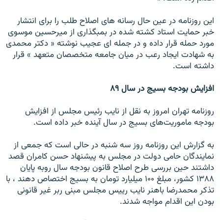
اين روزنامه در عين حال رسانه هاى اصلاح طلب را براى انتشار
خبر حمايت استاد كشته شده در بمبگذارى از ميرحسين موسوى
مورد حمله قرار داده و در جمله اى عجيب نوشته « دكتر محمدى
به شهادت ايجاد رعب در ميان جامعه متخصصان متعهد » قرار
داشته است.
افزايش بودجه بسيج در سال ۸۹
روزنامه تهران امروز به نقل از نايب رئيس مجلس از افزايش
بودجه ماموريت‌هاى بسيج در سال آينده خبر داده است.
به گزارش اين روزنامه روز سه شنبه در حالى است كه جمعى از
نمايندگان حامى دولت در مجلس به پيشنهاد حسن كامران قصد
داشتند حين بررسى طرح اصلاح قانون بودجه سال روبه پايان
۱۳۸۸ كشور، مبلغ ۱۰۰ ميليارد تومان به بسيج اختصاص دهند ، با
تذكر محمدرضا باهنر نايب رييس مجلس مبنى ربر غير قانونى
بودن اين اقدام مواجه شدند.