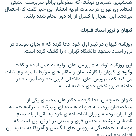
همشهرى همزمان نوشته كه صفرعلى براتلو سرپرست امنيتى
استاندارى تهران در ساعات اوليه انتشار اين خبر گفت كه احتمال
مى‌دهد اين انفجار با كنترل از راه دور انجام شده باشد.
كيهان و ترور استاد فيزيك
روزنامه كيهان در تيتر اول خود ادعا كرده كه « ردپاى موساد در
ترور استاد متعهد دانشگاه تهران » را كشف كرده است.
اين روزنامه نوشته « بررسى هاى اوليه به عمل آمده و گفت
وگوهاى كيهان با كارشناسان و مقام هاى مرتبط با موضوع اثبات
مى كند كه سرويس هاى اطلاعاتى غربى خصوصاً موساد در
حادثه ديروز نقش جدى داشته اند. »
كيهان همچنين ادعا كرده « دكتر على محمدى يكى از
متخصصان برجسته فيزيك هسته اى و مرتبط با برنامه هسته
اى ايران بوده » و براى اثبات ادعاى خود به نقل از يك منبع
ناشناس نوشته « حدس قوى و مبتنى بر قرائن اين است كه
موساد با هماهنگى سرويس هاى انگليس و آمريكا دست به اين
اقدام زده است. »