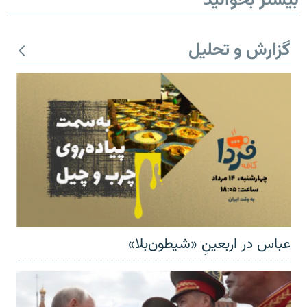
بیشتر بخوانید
گزارش و تحلیل
عباس در اربعینِ «شیطون‌بلا»