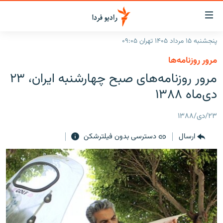
ینک‌های
ابلیت
سترسی
پنجشنبه ۱۵ مرداد ۱۴۰۵ تهران ۰۹:۰۵
ازگشت
صفحه اصلی
مرور روزنامه‌ها
ازگشت
ایران
مرور روزنامه‌هاى صبح چهارشنبه ايران، ۲۳
ه
نوی
جهان
دی‌ماه ۱۳۸۸
صلی
رادیو
فتن
۲۳/دی/۱۳۸۸
ه
پادکست
انتخاب کنید و بشنوید
فحه
ارسال
دسترسی بدون فیلترشکن
چندرسانه‌ای
برنامه‌های رادیویی
ستجو
زنان فردا
فرکانس‌ها
گزارش‌های تصویری
گزارش‌های ویدئویی
English
به ما بپیوندید