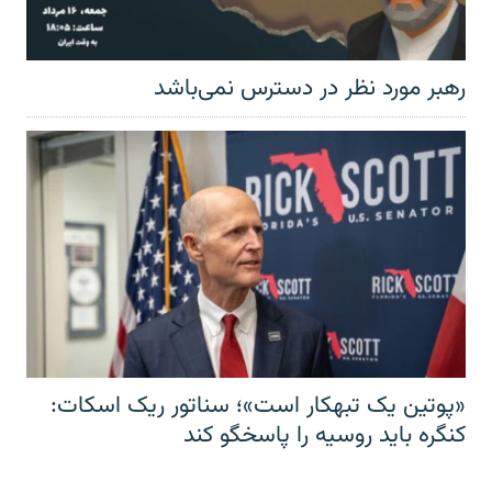
رهبر مورد نظر در دسترس نمی‌باشد
«پوتین یک تبهکار است»؛ سناتور ریک اسکات:
کنگره باید روسیه را پاسخگو کند