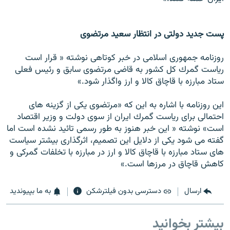
پست جديد دولتى در انتظار سعيد مرتضوى
روزنامه جمهورى اسلامى در خبر كوتاهى نوشته « قرار است
رياست گمرك كل كشور به قاضى مرتضوى سابق و رئيس فعلى
ستاد مبارزه با قاچاق كالا و ارز واگذار شود.»
اين روزنامه با اشاره به اين كه «مرتضوى يكى از گزينه هاى
احتمالى براى رياست گمرك ايران از سوى دولت و وزير اقتصاد
است» نوشته « اين خبر هنوز به طور رسمى تائيد نشده است اما
گفته مى شود يكى از دلايل اين تصميم، اثرگذارى بيشتر سياست
هاى ستاد مبارزه با قاچاق كالا و ارز در مبارزه با تخلفات گمركى و
كاهش قاچاق در مرزها است.»
ارسال
دسترسی بدون فیلترشکن
به ما بپیوندید
بیشتر بخوانید