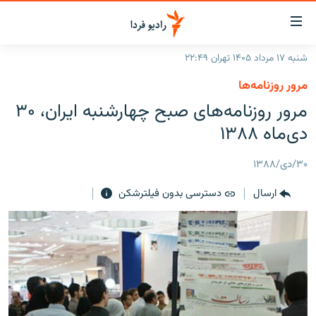
ینک‌های
ابلیت
سترسی
شنبه ۱۷ مرداد ۱۴۰۵ تهران ۲۲:۴۹
ازگشت
صفحه اصلی
مرور روزنامه‌ها
ازگشت
ایران
مرور روزنامه‌هاى صبح چهارشنبه ايران، ۳۰
ه
نوی
جهان
دی‌ماه ۱۳۸۸
صلی
رادیو
فتن
۳۰/دی/۱۳۸۸
ه
پادکست
انتخاب کنید و بشنوید
فحه
ارسال
دسترسی بدون فیلترشکن
چندرسانه‌ای
برنامه‌های رادیویی
ستجو
زنان فردا
فرکانس‌ها
گزارش‌های تصویری
گزارش‌های ویدئویی
English
به ما بپیوندید