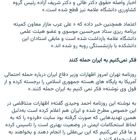
اخبار واصله حقوق دكتر طائى و دكتر شريف آزاده رئيس گروه
كشاورزى دانشگاه علامه نيز قطع شده است.»
اعتماد همچنين خبر داده كه « على عرب مازار معاون كميته
برنامه ريزى ستاد ميرحسين موسوى و عضو هيئت علمى
دانشگاه علامه بازداشت شده است و مابقى استادان اين
دانشكده با بازنشستگى روبه رو شده اند.»
فكر نمى‌كنيم به ايران حمله كنند
روزنامه تهران امروز اظهارات وزير دفاع ايران درباره حمله احتمالى
آمريكا به پايگاه هاى هسته جمهورى اسلامى را برجسته كرده و از
قول وى نوشته« فكر نمى كنيم به ايران حمله كنند.»
به نوشته اين روزنامه احمد وحيدى گفته« اظهارات متناقضى در
اين خصوص مطرح شده و ايران هم اعلام كرده است به‌دليل
همين تهديدهايى كه صورت گرفته بود سايت‌ «فردو» را كه به
لحاظ استحكامات ايمنى در وضعيت بهترى است را تاسيس كرده
و ما فكر نمى‌كنيم كه اين بى‌عقلى را انجام دهند و بخواهند به
ايران حمله كنند.»