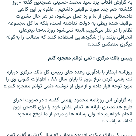
به گزارش آفتاب يزد سيد محمد حسينى همچنين گفته «روز
گذشته هم چند مورد توقيفى داشتيم . علاوه بر اين گاهى
دادستانى ‌پيش از ما وارد عمل مى‌شود، در هر حال نشريات
توقيف شده ربطى به دولت نداشته است، بلكه ما كل ‌مجموعه‌
نظام را در نظر مى‌گيريم.البته نمى‌شود روزنامه‌ها تيتر‌هاى
انحرافى بزنند و از شگرد‌هايى استفاده كنند كه مطالب را ‌به‌گونه
ديگرى منعكس كنند.»
رييس بانك مركزى : نمى توانم معجزه كنم
روزنامه ابتكار با يادآورى وعده هاى رييس كل بانك مركزى درباره
تك رقمى كردن نرخ تورم تا پايان سال ۸۸ ، اظهارات كنونى وى را
مورد توجه قرار داده و از قول او نوشته «نمى توانم معجزه كنم.»
به گزارش اين روزنامه محمود بهمنى گفته « در صورت اجراى
طرح هدفمندى يارانه ها تمام تلاش خود را براى كاهش تورم
انجام خواهيم داد ولى رسانه ها و مردم از ما توقع معجزه
نداشته باشند.»
رييس كل بانك مركزى افزوده «زمانى كه سال گذشته گفتم تورم