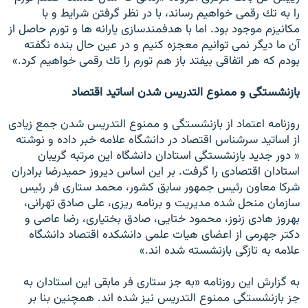
را به تك رقمى خواهيم رساند، با در نظر گرفتن شرايط و با
مكانيزم موجود بود. اما با هدفمندسازى يارانه ها و تورم حاصل از
آن ما ديگر نمى توانيم معجزه كنيم و در عين حال بنده نگفته
بودم كه هر اتفاقى بيفتد باز هم تورم را تك رقمى خواهيم كرد.»
بازنشستگى و ممنوع التدريس شدن اساتيد اقتصاد
روزنامه اعتماد از بازنشستگى و ممنوع التدريس شدن جمع زيادى
از اساتيد سرشناس اقتصاد در دانشگاه علامه خبر داده و نوشته
« دور جديد بازنشستگى استادان دانشگاه اين مرتبه گريبان
استادان اقتصادى را گرفت. بر اين اساس ديروز حميدرضا برادران
شركا معاون رئيس جمهور سابق كشور، محمد ستارى فر رئيس
سازمان منحل شده مديريت و برنامه ريزى، على صادق تهرانى،
بهروز هادى زنوز، محمود ختايى، صادق بختيارى، رضا عاصى و
دكتر جهرمى از اعضاى هيات علمى دانشكده اقتصاد دانشگاه
علامه به تازگى بازنشسته شده اند.»
به گزارش اين روزنامه «به جز ستارى فر مابقى اين استادان به
جز بازنشستگى ممنوع التدريس نيز شده اند. همچنين بنا بر