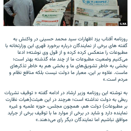
زبان‌های دیگر
روزنامه آفتاب يزد اظهارات سيد محمد حسينى در واكنش به
گفته هاى برخى از نمايندگان درباره برخورد قهرى اين وزارتخانه با
مطبوعات را منعكس كرده كرده و از قول وى نوشته« ادعا
مى‌كنيم وضعيت مطبوعات ما از چند ماه گذشته بهتر است؛
بخشى به خاطر ‌تشويق‌هاى ما و بخشى هم به خاطر تذكر‌هاى
ماست. علاوه بر اين، معيار ما دولت نيست بلكه منافع نظام و
‌مردم است.»
به نوشته اين روزنامه وزیر ارشاد در ادامه گفته « توقيف نشريات
ربطى به دولت نداشته است؛ هرچند در اين هيئت(هيات نظارت
بر مطبوعات) دولت هم، همچون مجلس، حوزه‌ علميه و غيره
نماينده دارد و شايد در برخى از موارد ما با توقيف برخى از جرايد
موافق نباشيم اما نمايندگان ديگر راى ‌مى‌دهند.»