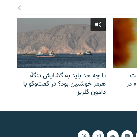
شت
تا چه حد باید به گشایش تنگهٔ
» در
هرمز خوشبین بود؟ در گفت‌وگو با
دامون گلریز