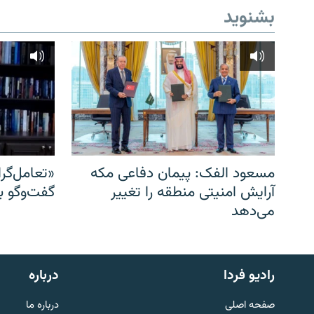
بشنوید
مسعود الفک: پیمان دفاعی مکه
«تعامل‌گر
آرایش امنیتی منطقه را تغییر
گفت‌وگو ب
می‌دهد
English
رادیو فردا
درباره
به ما بپیوندید
صفحه اصلی
درباره ما