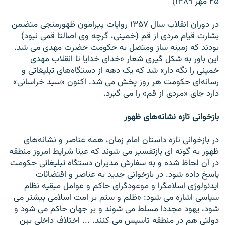
۲۵ مهر ۱۳۸۹)
در دوران انقلاب سال ۱۳۵۷ روايات پيرامون ظهورمنجی متضمن
بشارت قيام مردی از قم (خمينی، گرچه وی اصالتا قمی نبود)
بودند که زمينه ساز ومتصل به حکومت حضرت مهدی می شد.
اين باور به شکل گيری شعار «خدای خدايا تا انقلاب مهدی
خمينی را نگه دار» شد که يک دهه از دستگاه‌های تبليغاتی و
رسانه‌ای حکومت هر روز پخش می شد. اکنون «سيد خراسانی»
دارد جای «مردی از قم» را می گيرد.
بازخوانی تازه‌ نشانه‌های ظهور
در بازخوانی تازه داستان امام زمان، همه‌ عناصر و نشانه‌های
ظهور به گونه ای بازتفسير می شوند که عينا شرايط امروز منطقه
در آن لحاظ شده و به سفارش مديران دستگاه تبليغاتی حکومت
پاسخ داده شود. در بازخوانی جديد به عناصر و اقتضائات
ايدئولوژی اسلامگرا و موعودگرای حاکم و عوامل مبقيه‌ نظام
سياسی اشاره می شود: «ظلم و ستم بر امت اسلامی بيشتر می
شود، يهود مجددا مسلط می شوند و بر جهان حاکم می شود و
دولتی هم در منطقه تاسيس می کنند. ... اختلاف داخلی بين