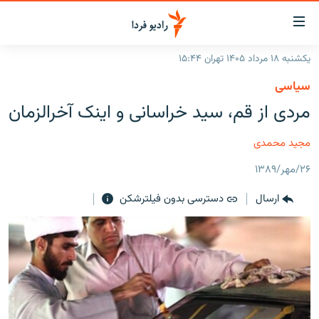
ینک‌های
ابلیت
سترسی
یکشنبه ۱۸ مرداد ۱۴۰۵ تهران ۱۵:۴۴
ازگشت
صفحه اصلی
سیاسی
ازگشت
ایران
مردی از قم، سيد خراسانی و اينک آخرالزمان
ه
نوی
جهان
صلی
مجید محمدی
رادیو
فتن
۲۶/مهر/۱۳۸۹
ه
پادکست
انتخاب کنید و بشنوید
فحه
ارسال
دسترسی بدون فیلترشکن
چندرسانه‌ای
برنامه‌های رادیویی
ستجو
زنان فردا
فرکانس‌ها
گزارش‌های تصویری
گزارش‌های ویدئویی
English
به ما بپیوندید