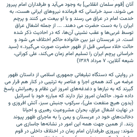
آنان [قوم سلمان انقلابی] به وجود می‌آيد و طرفداران امام پيروز
می شوند، سيد خراسانی که فرمانده نيروهای ايرانی هست، به
خدمت امام در عراق می رسند و با او بيعت می کنند و پرچم
ايران را به دست حضرت می دهند. ... از جمله اشغال عراق
توسط غربی‌ها و عقب نشينی آن‌ها، که در احاديث ذکر شده
است. در عربستان نيز بين خانواده حاکم اختلاف می شود و
حالت خلاء سياسی قبل از ظهور حضرت صورت می‌گيرد.» (سيد
خراسانی پرچم ايران را تسليم امام زمان‌ می‌کند، علی کورانی،
شيعه آنلاين، ۷ مرداد ۱۳۸۹)
در روايتی که دستگاه تبليغاتی جمهوری اسلامی از داستان ظهور
عرضه می کند همه‌ی اجزا و عناصر به ترتيبی در کنار هم قرار می
گيرند که به نيازها و دغدغه‌های امروز اين نظام و رهبرانش پاسخ
داده شود. حاکمان امروز نياز دارند که مبارزه‌ خود با اسرائيل
(بدون هيچ منفعت ملی)، سرکوب جنبش سبز، آتش افروزی و
در نهايت اشغال عراق، بحران مشروعيت رهبری و احيانا
دخالت‌های خود در عربستان و يمن را به ماجرای ظهور پيوند
زنند. از همين جهت همه‌ اين امور در نشانه‌ها جاسازی می
شوند: پيروزی طرفداران امام زمان در اختلاف داخلی در قوم