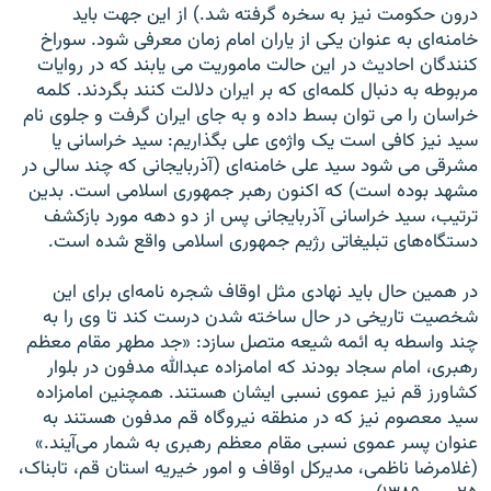
درون حکومت نيز به سخره گرفته شد.) از اين جهت بايد
خامنه‌ای به عنوان يکی از ياران امام زمان معرفی شود. سوراخ
کنندگان احاديث در اين حالت ماموريت می يابند که در روايات
مربوطه به دنبال کلمه‌ای که بر ايران دلالت کنند بگردند. کلمه‌
خراسان را می توان بسط داده و به جای ايران گرفت و جلوی نام
سيد نيز کافی است يک واژه‌ی علی بگذاريم: سيد خراسانی يا
مشرقی می شود سيد علی خامنه‌ای (آذربايجانی که چند سالی در
مشهد بوده است) که اکنون رهبر جمهوری اسلامی است. بدين
ترتيب، سيد خراسانی آذربايجانی پس از دو دهه مورد بازکشف
دستگاه‌های تبليغاتی رژيم جمهوری اسلامی واقع شده است.
در همين حال بايد نهادی مثل اوقاف شجره‌ نامه‌ای برای اين
شخصيت تاريخی در حال ساخته شدن درست کند تا وی را به
چند واسطه به ائمه شيعه متصل سازد: «جد مطهر مقام معظم
رهبری، امام سجاد بودند که امامزاده عبدالله مدفون در بلوار
کشاورز قم نيز عموی نسبی ايشان هستند. همچنين امامزاده
سيد معصوم نيز که در منطقه نيروگاه قم مدفون هستند به
عنوان پسر عموی نسبی مقام معظم رهبری به شمار می‌آيند.»
(غلامرضا ناظمی، مديرکل اوقاف و امور خيريه استان قم، تابناک،