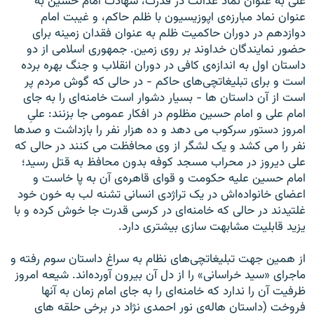
علی به عنوان نماد عدالت در قدرت، شهادت امام حسين به
عنوان نماد مبارزه‌ی اپوزيسيون با ظلم حاکم، و غيبت امام
دوازدهم در دوران حاکميت ظلم به عنوان فقدان زمينه برای
حضور نمايندگان خداوند بر روی زمين. جمهوری اسلامی از دو
داستان اول به اندازه‌ی کافی در دوران انقلاب و جنگ بهره برده
است و برای تبليغاتچی‌های حاکم - در حالی که گوش مردم پر
است از آن داستان ها - بسيار دشوار است خامنه‌ای را به جای
امام علی و امام حسين مظلوم در افکار عمومی جا بزنند: علیِ
امروز دستور سرکوب می دهد و ده هزار نفر را بازداشت و صدها
نفر را می کشد و يک لشگر از وی محافظت می کنند در حالی که
علی ديروز در محراب مسجد کوفه بدون محافظ به قتل رسيد؛
امام حسين عليه حکومت و قوای قاهره‌ی آن به پا خاست و
اعضای خانواده‌اش در يک تراژدی انسانی تشنه لب به خون خود
غلتيدند در حالی که خامنه‌ای در کرسی قدرت جا خوش کرده و با
يزيد قابليت مشابهت سازی بيشتری دارد.
از همين جهت تبليغاتچی‌های نظام به سراغ داستان سوم رفته‌ و
ماجرای «سيد خراسانی» را از دل آن بيرون آورده‌اند. شيعه امروز
ظرفيت آن را ندارد که خامنه‌ای را به جای امام زمان به آنها
فروخت (داستان هاله‌ی نور احمدی نژاد در برخی حلقه های