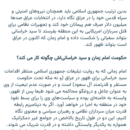
بدين ترتيب جمهوری اسلامی بايد همچنان نيروهای امنيتی و
سپاه قدس خود را در عراق نگاه دارد، در انتخابات عراق صدها
ميليون دلار صرف هم پيمانان خود کند و تجهيزات نظامی برای
قتل سربازان امريکايی به اين منطقه بفرستد تا سيد خراسانی
بتواند سفيانی را شکست داده و امام زمان که اکنون در عراق
است بتواند ظهور کند.
حکومت امام زمان و سيد خراسانی‌اش چگونه کار می کند؟
امام زمانی که به روايت تبليغات جمهوری اسلامی منتظر اقدامات
سيد خراسانی برای ظهور در عراق (و نه مکه‌ تحت حکومت
مستقر و قدرتمند آل سعود) است و در صورت عدم تبعيت از وی
به عنوان جاعل و دروغگو محاکمه می شود طبعا پس از ظهور،
وابسته به خامنه‌ای بوده و سياست‌های وی را برای بسط نفوذ
خود در منطقه به اجرا در خواهد آورد. اگر به ديناميزم رابطه‌
قدرت ميان سرداران نظامی و رهبران سياسی و معنوی نگاه
کنيم، اين دو در طول تاريخ بالاخص در جوامع غير دمکراتيک
همواره به يکديگر وابستگی داشته و در قدرت شريک می شوند.