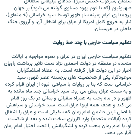
سلمان (سرکوب جنبش سبز)، مدعای تبليغاتی سطله‌ی
صهيونيزم (که با قوم يهود مساوی گرفته می شود) بر جهان،
پرچمداری قيام زمينه ساز ظهور توسط سيد خراسانی (خامنه‌ای)،
نياز به خروج کامل امريکا از عراق برای اشغال آن، و آرزوی جنگ
داخلی در عربستان.
تنظيم سياست خارجی با چند خط روايت
تنظيم سياست خارجی ايران در عراق و نحوه مواجهه با ايالات
متحده در منطقه در دولت احمدی نژاد تحت تاثير برداشت راويان
اخبار در اين دولت قرار گرفته است. به اعتقاد اسلامگرايان
موعودگرا، يکی از شخصيت های برجسته عصر ظهور، سيد
خراسانی است که بنا بر روايات با سپاهی انبوه از ايران قيام کرده
و به سمت عراق پيش می رود. سيد خراسانی چند ماه مانده به
ظهور و در ماه رجب به همراه سفيانی و يمانی در يک روز قيام
می کند و هدف همه اينها عراق است. سيد خراسانی و سپاهش
با اصلی ترين دشمن امام زمان که سفيانی است و عراق را اشغال
کرده (ايالات متحده) وارد کارزاری سخت شده و بعد از شکست
او، با امام زمان بيعت کرده و لشگريانش را تحت اختيار امام زمان
قرار می دهد.