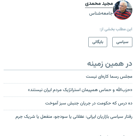
مجید محمدی
جامعه‌شناس
این مطلب بخشی از:
سیاسی
بایگانی
در همین زمینه
مجلس رسما کاره‌ای نيست
«حزب‌الله و حماس همپيمان استراتژيک مردم ايران نيستند»
ده درس‌ که حکومت در جريان جنبش سبز آموخت
رفتار سياسی بازاريان ايرانی: عقلانی يا سودجو، منفعل يا شريک جرم