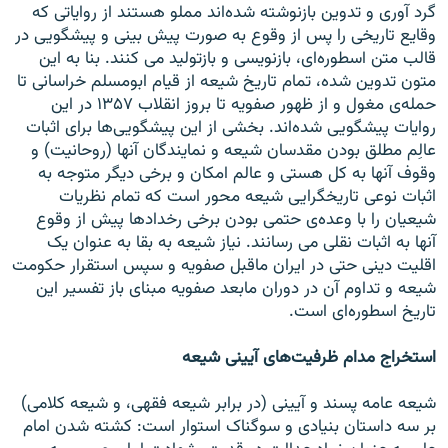
گرد آوری و تدوين بازنوشته شده‌اند مملو هستند از رواياتی که
وقايع تاريخی را پس از وقوع به صورت پيش بينی و پيشگويی در
قالب متن اسطوره‌ای، بازنويسی و بازتوليد می کنند. بنا به اين
متون تدوين شده، تمام تاريخ شيعه از قيام ابومسلم خراسانی تا
حمله‌ی مغول و از ظهور صفويه تا بروز انقلاب ۱۳۵۷ در اين
روايات پيشگويی شده‌اند. بخشی از اين پيشگويی‌ها برای اثبات
عالِم مطلق بودن مقدسان شيعه و نمايندگان آنها (روحانيت) و
وقوف آنها به کل هستی و عالم امکان و برخی ديگر متوجه به
اثبات نوعی تاريخگرايی شيعه محور است که تمام نظريات
شيعيان را با وعده‌ی حتمی بودن برخی رخدادها پيش از وقوع
آنها به اثبات نقلی می رسانند. نياز شيعه به بقا به عنوان يک
اقليت دينی حتی در ايران ماقبل صفويه و سپس استقرار حکومت
شيعه و تداوم آن در دوران مابعد صفويه مبنای باز تفسير اين
تاريخ اسطوره‌ای است.
استخراج مدام ظرفيت‌های آيينی شيعه
شيعه‌ عامه پسند و آيينی (در برابر شيعه‌ فقهی، و شيعه‌ کلامی)
بر سه داستان بنيادی و سوگناک استوار است: کشته شدن امام