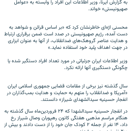
به گزارش ايرنا، وزير اطلاعات اين افراد را وابسته به «عوامل
صهيونيستی» خواند.
محسنی اژه‌ای خاطرنشان کرد که «بر اساس قرائن و شواهد به
دست آمده، رژيم صهيونيستی در صدد است ضمن برقراری ارتباط
و هدايت عناصر گروهک‌های ضدانقلاب، از آنها به عنوان ابزاری
در جهت اهداف پليد خود استفاده نمايد.»
وزیر اطلاعات ایران جزئیاتی در مورد تعداد افراد دستگیر شده یا
چگونگی دستگیری آنها ارائه نکرد.
سال گذشته نيز برخی از مقامات قضايی جمهوری اسلامی ايران
«آمريکا و ضدانقلاب را متهم به حمايت و هدايت بمب‌گذاران در
انفجار حسينيه سيدالشهدای شيراز» دانستند.
در انفجار حسينيه سيدالشهدا که ۲۴ فروردين‌ماه سال گذشته به
هنگام مراسم مذهبی هفتگی کانون رهپويان وصال شيراز رخ
داد، ۱۴ نفر از جمله ۲ کودک جان خود را از دست دادند و بيش از