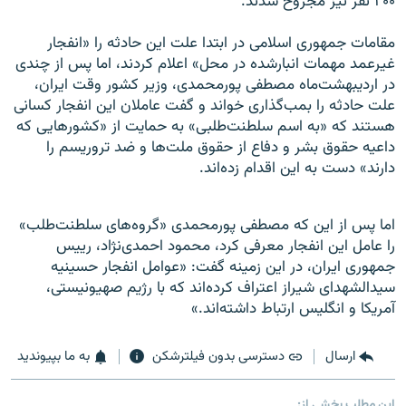
۲۰۰ نفر نيز مجروح شدند.
مقامات جمهوری اسلامی در ابتدا علت اين حادثه را «انفجار
غيرعمد مهمات انبارشده در محل» اعلام کردند، اما پس از چندی
در ارديبهشت‌ماه مصطفی پورمحمدی، وزير کشور وقت ايران،
علت حادثه را بمب‌گذاری خواند و گفت عاملان اين انفجار کسانی
هستند که «به اسم سلطنت‌طلبی» به حمايت از «کشورهايی که
داعيه حقوق بشر و دفاع از حقوق ملت‌ها و ضد تروريسم را
دارند» دست به اين اقدام زده‌اند.
اما پس از این که مصطفی پورمحمدی «گروه‌های سلطنت‌طلب»
را عامل اين انفجار معرفی کرد، محمود احمدی‌نژاد، رييس
جمهوری ايران، در اين زمينه گفت: «عوامل انفجار حسينيه
سيدالشهدای شيراز اعتراف کرده‌اند که با رژيم صهيونيستی،
آمريکا و انگليس ارتباط داشته‌اند.»
ارسال
دسترسی بدون فیلترشکن
به ما بپیوندید
این مطلب بخشی از: