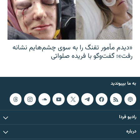
«دیدم مأمور تفنگ را به سوی چشم‌هایم نشانه
رفت»؛ گفت‌و‌گو با فریده صلواتی
به ما بپیوندید
رادیو فردا
درباره