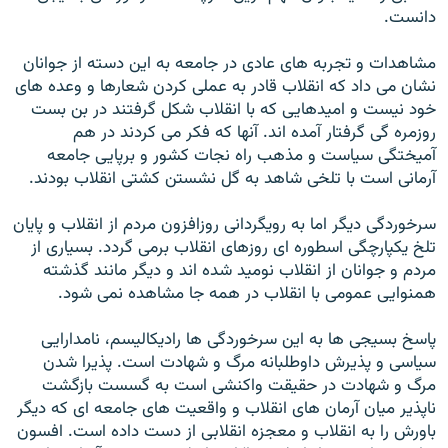
دانست.
مشاهدات و تجربه های عادی در جامعه به اين دسته از جوانان
نشان می داد که انقلاب قادر به عملی کردن شعارها و وعده های
خود نيست و اميدهايی که با انقلاب شکل گرفتند در بن بست
روزمره گی گرفتار آمده اند. آنها که فکر می کردند در هم
آميختگی سياست و مذهب راه نجات کشور و برپايی جامعه
آرمانی است با تلخی شاهد به گل نشستن کشتی انقلاب بودند.
سرخوردگی ديگر اما به رويگردانی روزافزون مردم از انقلاب و پايان
تلخ يکپارچگی اسطوره ای روزهای انقلاب برمی گردد. بسياری از
مردم و جوانان از انقلاب نوميد شده اند و ديگر مانند گذشته
همنوايی عمومی با انقلاب در همه جا مشاهده نمی شود.
پاسخ بسيجی ها به اين سرخوردگی ها راديکاليسم، نامدارايی
سياسی و پذيرش داوطلبانه مرگ و شهادت است. پذيرا شدن
مرگ و شهادت در حقيقت واکنشی است به گسست بازگشت
ناپذير ميان آرمان های انقلاب و واقعيت های جامعه ای که ديگر
باورش را به انقلاب و معجزه انقلابی از دست داده است. افسون