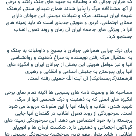
که هزاران جوانی که داوطلبانه به جبهه های جنگ رفتند و برخی
از آنها مشتاقانه مرگ را پذيرا شدند همان شهدای سنتی فرهنگ
شيعه ايران نيستند. مرگ و شهادت دوستی اين جوانان دارای
معنای اجتماعی، فردی و هويتی جديدی است که بايد زمينه های
آنرا در ويژگی های جامعه ايران آن زمان و روند تحول انقلاب
جستجو کرد.
برای درک چرايی همراهی جوانان با بسيج و داوطبانه به جنگ و
به استقبال مرگ رفتن نويسنده به سراغ ذهنيت و روانشناسی
آنها و نيز عوامل هويتی اين بخش از جوانان ايران و انگيزه های
آنها برای پيوستن به جنبش اسلامی و انقلابی و رهبری
فرهمند(کاريسماتيک) آن آيت الله خمينی رفته است.
مصاحبه ها و وصيت نامه های بسيجی ها آئينه تمام نمای برخی
انگيزه های اصلی که به ذهنيت و درک شخصی آنها از مرگ،
شهيد شدن، انقلاب و رابطه آنها با اين مقولات مربوط می شود
است. سرخوردگی از روند تحول انقلاب در گفتمان آنها جايی
برجسته را به خود اختصاص می دهد. اين سرخوردگی زمينه های
گوناگون اجتماعی و ذهنيتی دارد. شکست آرمان ها و اتوپيای
انقلابی را شايد بتوان مهم ترين سرچشمه سرخوردگی بسيجی ها