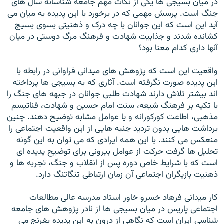
در ميان بسيجی ها يکی از نکات مهم جامعه شناسانه سال های
جنگ است. پرسش مهمی که در برخورد با اين پديده به ميان می
آيد اين است که اين جوانان با چه درک و ذهنيتی بسوی بسيج
کشانده شدند و جذابيت شهادت و فرهنگ مرگ دوستی در ميان
آنها داری کدام معنا بود؟
واقعيت اين است که پژوهش های ميدانی فراوانی در رابطه با
اين پديده صورت نگرفته است. آثاری که به بسيجی ها پرداخته
اند بيشتر تلاش دارند شهادت طلبی جوانان در جبهه های جنگ را
با تکيه بر فرهنگ شيعه، سنت امام حسين و شهادت، فناتيسم
مذهبی، اطاعت کورکورانه و يا عوامل مشابه توضيح دهند. چنين
برداشت هايی بدون ترديد جنبه هايی از اين واقعيت اجتماعی را
منعکس می کنند. با اين همه ايرادی که می توان به اين گونه
تحليل ها گرفت حرکت از عوامل بيرونی برای توضيح پديده ای
است که با شرايط خاص دوره پس از انقلاب و جنگ، تجربه ها و
ذهنيت بازيگران اجتماعی آن زمان ارتباطی تنگاتنگ دارد.
کار ميدانی فرهاد خسرو خاور استاد مدرسه عالی مطالعات
اجتماعی پاريس در ميان بسيجی ها از نادر پژوهش های جامعه
شناسی ايران است که نگاهی از درون به اين پديده بغرنج می