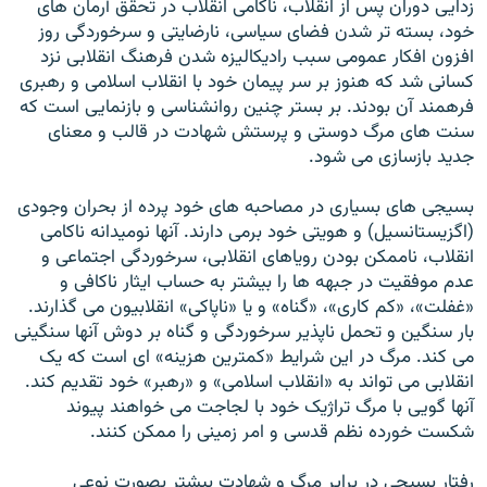
زدايی دوران پس از انقلاب، ناکامی انقلاب در تحقق آرمان های
خود، بسته تر شدن فضای سياسی، نارضايتی و سرخوردگی روز
افزون افکار عمومی سبب راديکاليزه شدن فرهنگ انقلابی نزد
کسانی شد که هنوز بر سر پيمان خود با انقلاب اسلامی و رهبری
فرهمند آن بودند. بر بستر چنين روانشناسی و بازنمايی است که
سنت های مرگ دوستی و پرستش شهادت در قالب و معنای
جديد بازسازی می شود.
بسيجی های بسياری در مصاحبه های خود پرده از بحران وجودی
(اگزيستانسيل) و هويتی خود برمی دارند. آنها نوميدانه ناکامی
انقلاب، ناممکن بودن روياهای انقلابی، سرخوردگی اجتماعی و
عدم موفقيت در جبهه ها را بيشتر به حساب ايثار ناکافی و
«غفلت»، «کم کاری»، «گناه» و يا «ناپاکی» انقلابيون می گذارند.
بار سنگين و تحمل ناپذير سرخوردگی و گناه بر دوش آنها سنگينی
می کند. مرگ در اين شرايط «کمترين هزينه» ای است که يک
انقلابی می تواند به «انقلاب اسلامی» و «رهبر» خود تقديم کند.
آنها گويی با مرگ تراژيک خود با لجاجت می خواهند پيوند
شکست خورده نظم قدسی و امر زمينی را ممکن کنند.
رفتار بسيجی در براير مرگ و شهادت بيشتر بصورت نوعی