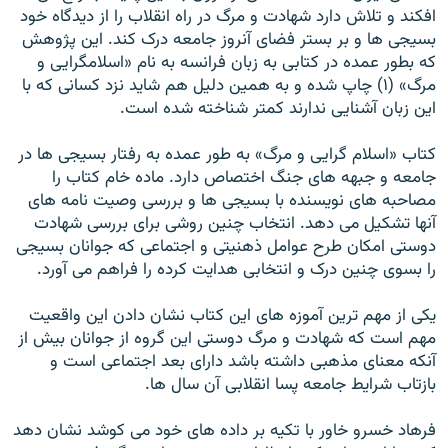
افکند و تلاش دارد شهادت و مرگ در راه انقلاب را از ديدگاه خود
بسيجی ها و بر بستر فضای آنروز جامعه درک کند. اين پژوهش
که بطور عمده در کتابی به زبان فرانسه به نام «اسلامگرايی و
مرگ» (۱) چاپ شده و به همين دليل هم شايد نزد کسانی که با
اين زبان آشنايی ندارند کمتر شناخته شده است.
کتاب «اسلام گرايی و مرگ» به طور عمده به رفتار بسيجی ها در
جامعه و جبهه های جنگ اختصاص دارد. ماده خام کتاب را
مصاحبه های نويسنده با بسيجی ها و بررسی وصيت نامه های
آنها تشکيل می دهد. انتخاب چنين روشی برای بررسی شهادت
دوستی امکان طرح عوامل ذهنيتی و اجتماعی که جوانان بسيجی
را بسوی چنين درک و انتخابی هدايت کرده را فراهم می آورد.
يکی از مهم ترين آموزه های اين کتاب نشان دادن اين واقعيت
مهم است که شهادت و مرگ دوستی اين گروه از جوانان بيش از
آنکه معنای مذهبی داشته باشد دارای بعد اجتماعی است و
بازتاب شرايط جامعه پسا انقلابی آن سال ها.
فرهاد خسرو خاور با تکيه بر داده های خود می کوشد نشان دهد