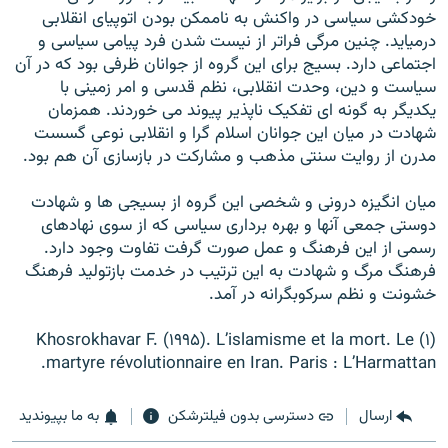
خودکشی سياسی در واکنش به ناممکن بودن اتوپيای انقلابی
درميايد. چنين مرگی فراتر از نيست شدن فرد پيامی سياسی و
اجتماعی دارد. بسيج برای اين گروه از جوانان ظرفی بود که در آن
سياست و دين، وحدت انقلابی، نظم قدسی و امر زمينی با
يکديگر به گونه ای تفکيک ناپذير پيوند می خوردند. همزمان
شهادت در ميان اين جوانان اسلام گرا و انقلابی نوعی گسست
مدرن از روايت سنتی مذهب و مشارکت در بازسازی آن هم بود.
ميان انگيزه درونی و شخصی اين گروه از بسيجی ها و شهادت
دوستی جمعی آنها و بهره برداری سياسی که از سوی نهادهای
رسمی از اين فرهنگ و عمل صورت گرفت تفاوت وجود دارد.
فرهنگ مرگ و شهادت به اين ترتيب در خدمت بازتوليد فرهنگ
خشونت و نظم سرکوبگرانه در آمد.
(۱) Khosrokhavar F. (۱۹۹۵). L’islamisme et la mort. Le
martyre révolutionnaire en Iran. Paris : L’Harmattan.
ارسال
دسترسی بدون فیلترشکن
به ما بپیوندید