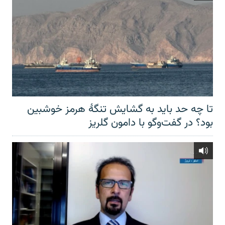
تا چه حد باید به گشایش تنگهٔ هرمز خوشبین
بود؟ در گفت‌وگو با دامون گلریز