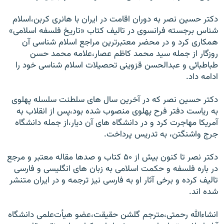
دکتر حسين نصر به دوران اقامت در ايران با هانری کربن،اسلام
شناس برجسته فرانسوی در تاليف کتاب «تاريخ فلسفه اسلامی»
همکاری کرد و در محضر معتبرترين مراجع اسلام شناسی آن
روزگار از جمله سيد محمد کاظم عصار،علامه محمد حسن
طباطبائی و عبدالحسن قزوينی تحصيلات اسلام شناسی خود را
ادامه داد.
دکتر حسين نصر که در آخرين سال های سلطنت سلسله پهلوی
به رياست دفتر فرح پهلوی منصوب شده بود،پس از انقلاب به
آمريکا مهاجرت کرد و در دانشگاه های آن ديار،از جمله دانشگاه
جرج واشنگتن، به تدريس پرداخت.
دکتر نصر تا کنون بيش از ۵۰ کتاب و صدها مقاله معتبر و مرجع
در باره فلسفه و حکمت اسلامی به زبان های انگليسی و فارسی
تاليف کرده و برخی آثار او به فارسی نيز ترجمه و در ايران متنشر
شده اند.
انشاء‌الله رحمتی،مترجم گلشن حقيقت،عضو هیأت‌علمی دانشگاه