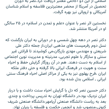
اسلامی از اين دو آکادمی معتبر دريافت کرد.نصر به دوران
تحصيل در آمريکا از محضر معتبرترين فلاسفه و اسلام شناسان
آمريکائی و اروپائی نيز بهره گرفت.
نخستين اثر نصر با عنوان «علم و تمدن در اسلام» در ۲۵ سالگی
او در آمريکا منتشر شد.
دکتر نصر در دهه چهل شمسی و در دورانی به ايران بازگشت که
نسل دوم رفرميست های مذهبی ايران،از جمله دکتر علی
شريعتی و مهندس مهدی بازرگان،می کوشيدند تا قرائتی غير
سنتی و سازگار با علوم تجربی، مدرنيته و مديريت نوين اجتماعی
از اسلام به دست دهند. هم در آن روزگار گرايش حفظ و احياء
سنت و هويت در فرهنگ ايرانی بالا گرفته و حتی دفتر ملکه
ايران ،فرح پهلوی نيز به يکی از مراکز اصلی احياء فرهنگ سنتی
ايرانی ـ اسلامی بدل شده بود.
دکتر حسين نصر که دل با گرايش احياء سنت داشت و با دربار
ايران نزديک بود،در دانشگاه تهران به تدريس پرداخت و چندی
بعد به رياست دانشگاه صنعتی آريامهر،دانشگاه صنعتی شريف
کنونی،منصوب شد و انجمن حکمت و فلسفه را بنیان نهاد.