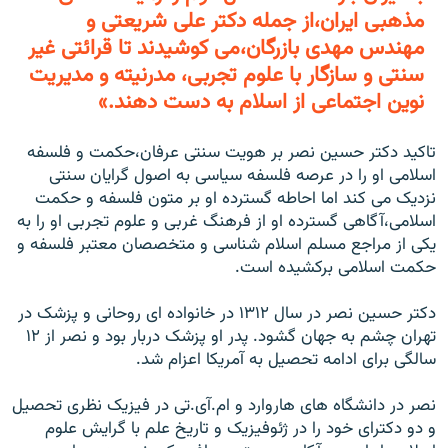
مذهبی ايران،از جمله دکتر علی شريعتی و
مهندس مهدی بازرگان،می کوشيدند تا قرائتی غير
سنتی و سازگار با علوم تجربی، مدرنيته و مديريت
نوين اجتماعی از اسلام به دست دهند.»
تاکيد دکتر حسين نصر بر هويت سنتی عرفان،حکمت و فلسفه
اسلامی او را در عرصه فلسفه سياسی به اصول گرايان سنتی
نزديک می کند اما احاطه گسترده او بر متون فلسفه و حکمت
اسلامی،آگاهی گسترده او از فرهنگ غربی و علوم تجربی او را به
يکی از مراجع مسلم اسلام شناسی و متخصصان معتبر فلسفه و
حکمت اسلامی برکشيده است.
دکتر حسين نصر در سال ۱۳۱۲ در خانواده ای روحانی و پزشک در
تهران چشم به جهان گشود. پدر او پزشک دربار بود و نصر از ۱۲
سالگی برای ادامه تحصيل به آمريکا اعزام شد.
نصر در دانشگاه های هاروارد و ام.آی.تی در فيزيک نظری تحصيل
و دو دکترای خود را در ژئوفيزيک و تاريخ علم با گرايش علوم