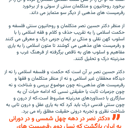
برخورد روحانيون و متکلمان سنتی از سوئی و از برخورد
رفرميست های مذهبی از ديگر سو متمايز می داند.
از منظر دکتر حسين نصر متکلمان و روحانيون سنتی فلسفه و
حکمت اسلامی را به تقريب حذف و کلام و فقه اسلامی را با
اسلوب کهن نقلی و متکی بر ايمان جزمی درک و معرفی می کنند
و رفرميست های مذهبی می کوشند تا متون اسلامی را به ياری
مفاهيم و اسلوب های به ناقص برگرفته از فرهنگ غرب و
مدرنيته درک و تحليل کنند.
دکتر حسين نصر بر آن است که حکمت و فلسفه اسلامی را نه از
ديدگاه محققان غير اسلامی و نه از منظر متکلمان و فقها و
رفرميست های مذهبی،نه چون موضوع بررسی و شناخت و نه
چون جزميات ثابت يا حقيقتی نسبی که ادامه حيات آن به
سازگاری با دستاوردهای مدرنيته مشروط است،که از درون و
چون سنتی قدسی درک بايد کرد که به ياری عقل و درون تابی به
شناخت نظری و تجربه درونی حقيقت مطلق راه می برد.
«دکتر نصر در دهه چهل شمسی و در دورانی
به ايران بازگشت که نسل دوم رفرميست های