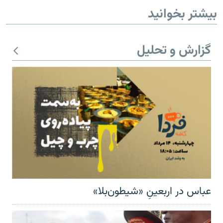
بیشتر بخوانید
گزارش و تحلیل
عباس در اربعینِ «شیطون‌بلا»