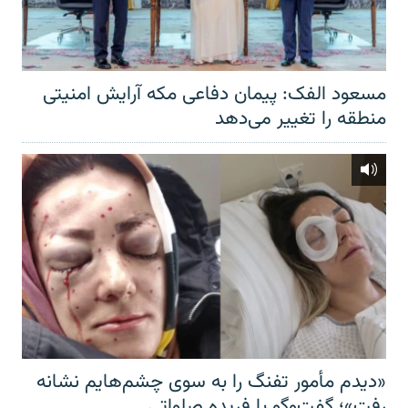
مسعود الفک: پیمان دفاعی مکه آرایش امنیتی
منطقه را تغییر می‌دهد
«دیدم مأمور تفنگ را به سوی چشم‌هایم نشانه
رفت»؛ گفت‌و‌گو با فریده صلواتی