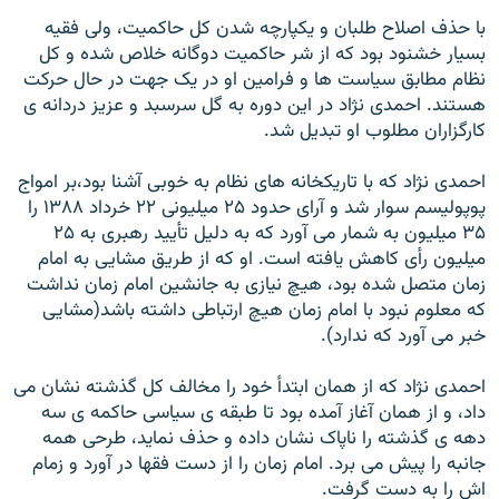
با حذف اصلاح طلبان و يکپارچه شدن کل حاکميت، ولی فقيه
بسيار خشنود بود که از شر حاکميت دوگانه خلاص شده و کل
نظام مطابق سياست ها و فرامين او در يک جهت در حال حرکت
هستند. احمدی نژاد در اين دوره به گل سرسبد و عزيز دردانه ی
کارگزاران مطلوب او تبديل شد.
احمدی نژاد که با تاريکخانه های نظام به خوبی آشنا بود،بر امواج
پوپوليسم سوار شد و آرای حدود ۲۵ ميليونی ۲۲ خرداد ۱۳۸۸ را
۳۵ ميليون به شمار می آورد که به دليل تأييد رهبری به ۲۵
ميليون رأی کاهش يافته است. او که از طريق مشايی به امام
زمان متصل شده بود، هيچ نيازی به جانشين امام زمان نداشت
که معلوم نبود با امام زمان هيچ ارتباطی داشته باشد(مشايی
خبر می آورد که ندارد).
احمدی نژاد که از همان ابتدأ خود را مخالف کل گذشته نشان می
داد، و از همان آغاز آمده بود تا طبقه ی سياسی حاکمه ی سه
دهه ی گذشته را ناپاک نشان داده و حذف نمايد، طرحی همه
جانبه را پيش می برد. امام زمان را از دست فقها در آورد و زمام
اش را به دست گرفت.