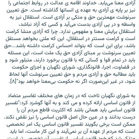
آزادی معنا می‌يابد. خداوند اقامه ی عدالت در روابط اجتماعی را
نيز بر پايه ی آزادی به عهده ی انسانها گذاشته است. حق تعيين
سرنوشت مهمترين حق و متکی بر آزادی است. استقلال نيز به
واسطه و در پی آزادی بدست می‌آيد و کسی که آزاد نباشد،
استقلال برايش معنا و مفهومی ندارد. چرا که آزادی منشا کرامت
است و کرامت مستتر در استقلال. اين که ملتی بخواهد مستقل
باشد، برای اين است که بتواند احساس کرامت داشته باشد...حق
تعيين سرنوشت بر مبنای آزادی حق يک ملت است، اين مسئله
بايد در تمام قوا و کسانی که با قانون برخورد دارند، متبلور شود و
در قضاوت، اجرا،‌ قانونگذاری، شورای نگهبان و اجزای حکومت
بايد مطالبه حق و‌ آزادی مردم و حق تعيين سرنوشت آنها لحاظ
شود، در غير اين‌صورت اگر نه حکومت بی‌معنا خواهد بود"[۸].
به شورای نگهبان تاخت که در زمان های مختلف تفاسير متضاد
از قانون اساسی ارائه کرده و می کند و به آنها گوشزد کرد:"تفسير
قانون اساسی بايد همانی باشد که اکثريت قاطع مردم آن را
درست بدانند و در عين حال اصل قانون اساسی را نيز نقض نکند.
ممکن است برخی بگويند تفسير قانون اساسی يک امر تخصصی
است که مردم از عهده آن بر نمی‌آيند و اين کار ماست، اما بايد
متذکر شد که خود قانون اساسی از تفسير آن تخصصی تر است