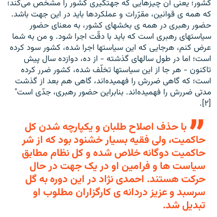
کشور؛ يعنی آن چيزهايی که جهتگيری کشور را مشخّص می‌کند؛
که همه ی قوانين، مقرّرات و عملکردها بايد در اين جهت باشد.
حضور رهبری در همه ی بخشهای کشور، به معنای حضور
سياستهای رهبری است که بايد با دقّت اجرا شود. و من به شما
عرض کنم، هرجايی که اين سياستها اجرا شده، کشور سود کرده
است؛ اما در طول سالهای گذشته - از ده، دوازده سال پيش
تاکنون - هر جا از اين سياستها تخلّف شده، کشور ضرر کرده
است؛ که گاهی ضررش را فهميده‌اند، گاهی هم بعد از گذشت
مدتی ضررش را فهميده‌اند. بنابراين حضور رهبری، جدّی است"
[۲].
با حذف اصلاح طلبان و يکپارچه شدن کل
حاکميت، ولی فقيه بسيار خشنود بود که از شر
حاکميت دوگانه خلاص شده و کل نظام مطابق
سياست ها و فرامين او در يک جهت در حال
حرکت هستند. احمدی نژاد در اين دوره به گل
سرسبد و عزيز دردانه ی کارگزاران مطلوب او
تبديل شد.