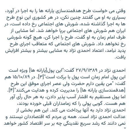
وقتی می خواست طرح هدفمندسازی يارانه ها را به اجرا در آورد،
بسياری به او می گفتند چنين نکن، در هر کشوری اين نوع طرح
ها به اجرا گذاشته شده، شورش های اجتماعی رخ داده است، در
ايران هم شورش های اجتماعی برپا خواهد شد. اما مشايی از
طرف امام زمان به او گفت، طرح را اجرا کن، هيچ گونه شورشی
رخ نخواهد داد. شورش های اجتماعی که متعاقب اجرای طرح
پديد نيامد، اعتماد احمدی نژاد به مشايی بيشتر و بيشتر افزايش
يافت.
احمدی نژاد در ۲۷/۹/۱۳۸۹ گفت:"اين پول[يارانه ها] ويژه است
اين پول امام زمان است پول با برکت است"[۳]. در ۱۵/۱۰/۸۹ هم
گفت: "من يقين دارم حضرت ولی عصر اجرای موفق اين طرح
[هدفمندسازی يارانه ها] را مديريت کرده و هدايت می‌کنند"[۴].
اما پول مستقيم به اقشار آسب پذير دادن، به هر حال رأی آور
هم هست. گويی پولی را که زمامداران قبلی خورده بودند،
احمدی نژاد دارد به آنها پرداخت می کند. اين هم بخشی از
عدالت احمدی نژاد است. همه ی مردم که اقتصاددان نيستند و
نمی دانند که رشد سريع نقدينگی چه بر سر اقتصاد کشور خواهد