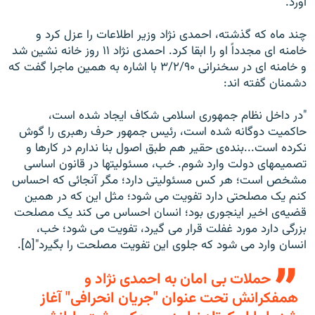
آورد.
چند ماه که گذشته، احمدی نژاد وزير اطلاعات را عزل کرد و
خامنه ای مجدداً او را ابقا کرد. احمدی نژاد ۱۱ روز خانه نشين شد
و خامنه ای در سخنرانی ۳/۲/۹۰ با اشاره به همين ماجرا گفت که
دشمنان گفته اند:
"در داخل نظام جمهوری اسلامی شکاف ايجاد شده است،
حاکميت دوگانه شده است، رئيس جمهور حرف رهبری را گوش
نکرده است...بنده‌ی حقير هم طبق اصول بنا ندارم در کارها و
تصميمهای دولت وارد شوم. خب، مسئوليتها در قانون اساسی
مشخص است؛ هر کس مسئوليتی دارد؛ مگر آنجائی که احساس
کنم يک مصلحتی دارد تفويت می شود؛ مثل اين که در همين
قضيه‌ی اخير اينجوری بود؛ انسان احساس می کند يک مصلحت
بزرگی دارد مورد غفلت قرار می گيرد، تفويت می شود؛ خب،
انسان وارد می شود که جلوی اين تفويت مصلحت را بگيرد"[۵].
حملات بی امان به احمدی نژاد و
همفکرانش تحت عنوان "جريان انحرافی" آغاز