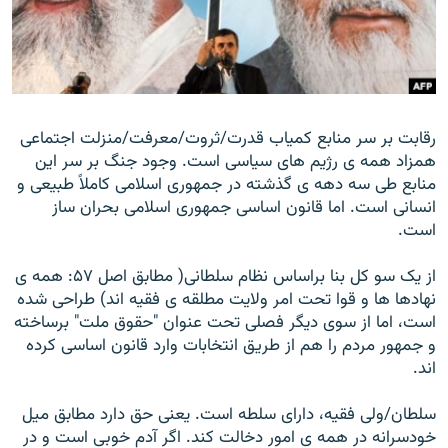
زبان‌های دیگر
رقابت بر سر منابع کمياب قدرت/ثروت/معرفت/منزلت اجتماعی
همزاد همه ی رژيم های سياسی است. وجود جنگ بر سر اين
منابع طی سه دهه ی گذشته در جمهوری اسلامی کاملاً طبيعی و
انسانی است. اما قانون اساسی جمهوری اسلامی بحران ساز
است.
از يک سو کل بنا براساس نظام سلطانی( مطابق اصل ۵۷: همه ی
نهادها ها و قوا تحت امر ولايت مطلقه ی فقيه اند) طراحی شده
است، اما از سوی ديگر فصلی تحت عنوان "حقوق ملت" برساخته
و جمهور مردم را هم از طريق انتخابات وارد قانون اساسی کرده
اند.
سلطان/ولی فقيه، دارای سلطه است. يعنی حق دارد مطابق ميل
خودسرانه در همه ی امور دخالت کند. اگر آدم خوبی است و در