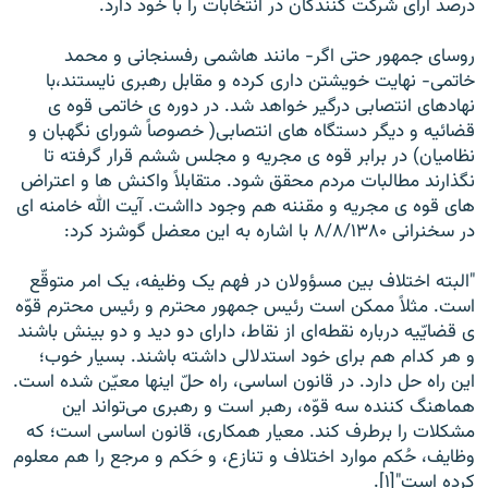
درصد آرای شرکت کنندگان در انتخابات را با خود دارد.
روسای جمهور حتی اگر- مانند هاشمی رفسنجانی و محمد
خاتمی- نهايت خويشتن داری کرده و مقابل رهبری نايستند،با
نهادهای انتصابی درگير خواهد شد. در دوره ی خاتمی قوه ی
قضائيه و ديگر دستگاه های انتصابی( خصوصاً شورای نگهبان و
نظاميان) در برابر قوه ی مجريه و مجلس ششم قرار گرفته تا
نگذارند مطالبات مردم محقق شود. متقابلاً واکنش ها و اعتراض
های قوه ی مجريه و مقننه هم وجود دااشت. آيت الله خامنه ای
در سخنرانی ۸/۸/۱۳۸۰ با اشاره به اين معضل گوشزد کرد:
"البته اختلاف بين مسؤولان در فهم يک وظيفه، يک امر متوقّع
است. مثلاً ممکن است رئيس جمهور محترم و رئيس محترم قوّه
ی قضایّيه درباره نقطه‌ای از نقاط، دارای دو ديد و دو بينش باشند
و هر کدام هم برای خود استدلالی داشته باشند. بسيار خوب؛
اين راه حل دارد. در قانون اساسی، راه حلّ اينها معیّن شده است.
هماهنگ کننده سه قوّه، رهبر است و رهبری می‌تواند اين
مشکلات را برطرف کند. معيار همکاری، قانون اساسی است؛ که
وظايف، حُکم موارد اختلاف و تنازع، و حَکم و مرجع را هم معلوم
کرده است"[۱].