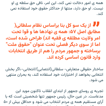
همه ی امور دخالت نمی کند، اين امر، نافی حق سلطه ی او
نيست. او حق دارد، منتها از حداکثر حقوق خود استفاده نمی
کند.
از يک سو کل بنا براساس نظام سلطانی(
مطابق اصل ۵۷: همه ی نهادها ها و قوا تحت
امر ولايت مطلقه ی فقيه اند) طراحی شده است،
اما از سوی ديگر فصلی تحت عنوان "حقوق ملت"
برساخته و جمهور مردم را هم از طريق انتخابات
وارد قانون اساسی کرده اند.
ساختار حقوقی متعارض- سلطانی(انتصابی)/انتخابی-،اگر بخش
انتخابی بخواهد از اختيارات خود استفاده کند، به بحران منتهی
می شود.
تجربه ی روسای جمهور از ابتدای انقلاب تاکنون مويد اين
مدعاست. در عين حال، رئيس جمهور تنها شخصيتی است که با
آرای مستقيم همه ی مردم انتخاب می شود و حداقل بيش از ۵۰