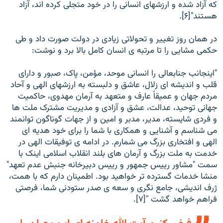
که آزاد شده و ارزشهای انسانی را در خود متجلی کرده اند، آزاد
هستند"[۶].
در همان روز تغيير و تحولاتی زيادی در دولت صورت داد و طی
حکمی مشايی را تا مرتبه ی انسان کامل بالا برد و نوشت:
"اينجانب جنابعالی را انسانی موحد، مؤمن، پاک، صبور و دارای
قلب و انديشه ای زلال، عاشق و دلبسته به ارزشهای الهی و آحاد
مردم جهان و عميقاً عارف و متعهد به آرمان مهدوی، حاکميت
جهانی توحيد، عدالت، عشق و آزادی و مديريت مشترک ملت ها
و فردی شايسته، مدير، مدبر و امين و از جهات گوناگون توانمند
می شناسم و آشنايی و همکاری با شما را برای خود هديه ای
الهی و افتخاری بزرگ می شمارم. در ادامه ی توفيقات الهی در
خدمت به ملت بزرگ و آرمان های بلند انقلاب اسلامی اينک با
سمت "مشاور رييس جمهور و رييس دبيرخانه جنبش عدم تعهد"
منشا خدمات گسترده تر خواهيد بود. اطمينان دارم که با همت،
ژرف انديشی، جامع نگری و سعه ی صدر ستودنی شما، فرصتی
فراهم خواهد گشت "[۷].