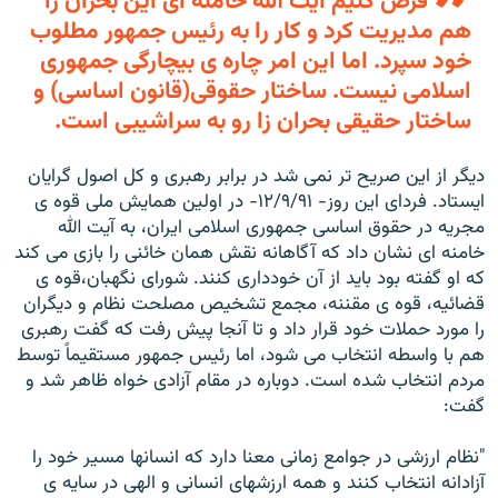
فرض کنيم آيت الله خامنه ای اين بحران را
هم مديريت کرد و کار را به رئيس جمهور مطلوب
خود سپرد. اما اين امر چاره ی بيچارگی جمهوری
اسلامی نيست. ساختار حقوقی(قانون اساسی) و
ساختار حقيقی بحران زا رو به سراشيبی است.
ديگر از اين صريح تر نمی شد در برابر رهبری و کل اصول گرايان
ايستاد. فردای اين روز- ۱۲/۹/۹۱- در اولين همايش ملی قوه ی
مجريه در حقوق اساسی جمهوری اسلامی ايران، به آيت الله
خامنه ای نشان داد که آگاهانه نقش همان خائنی را بازی می کند
که او گفته بود بايد از آن خودداری کنند. شورای نگهبان،قوه ی
قضائيه، قوه ی مقننه، مجمع تشخيص مصلحت نظام و ديگران
را مورد حملات خود قرار داد و تا آنجا پيش رفت که گفت رهبری
هم با واسطه انتخاب می شود، اما رئيس جمهور مستقيماً توسط
مردم انتخاب شده است. دوباره در مقام آزادی خواه ظاهر شد و
گفت:
"نظام ارزشی در جوامع زمانی معنا دارد که انسانها مسير خود را
آزادانه انتخاب کنند و همه ارزشهای انسانی و الهی در سايه ی