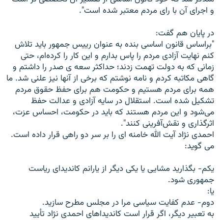
و اجرای آن با رای مردم معتبر شده است".
در پايان هم گفت:
"براساس قانون اساسی بنده به عنوان رييس جمهور بايد تلاش
کنم نهايت آزادی مردم را پاس بدارم و اين کار را کرده‌ام، حتی
زمانی که به دولت تهمت زدند؛ حداکثر سعه ی صدر را داشتم و
گاهی مکاتبه کردم و نامه نوشتم که برخی از آنها نيز علنی شد. ما
همه برای مردم هستيم و حکومت هم برای حفظ حقوق مردم
تشکيل شده است. استقلال در سايه آزادی و عدالت حفظ
می‌شود و اين مردم هستند که بايد در حکومت، احساس عزت،
اثرگذاری و نقش‌آفرينی کنند".
احمدی نژاد آيت الله خامنه ای را بر سر دو راهی قرار داده است.
می گويد:
يکم- بگذاريد مشايی يا يکی ديگر از يارانم کانديدای رياست
جمهوری شود.
يا:
دوم- عدم کفايت سياسی مرا در مجلس مطرح سازيد.
به تعبير ديگر، اگر قرار است کانديداهای احمدی نژاد تأييد