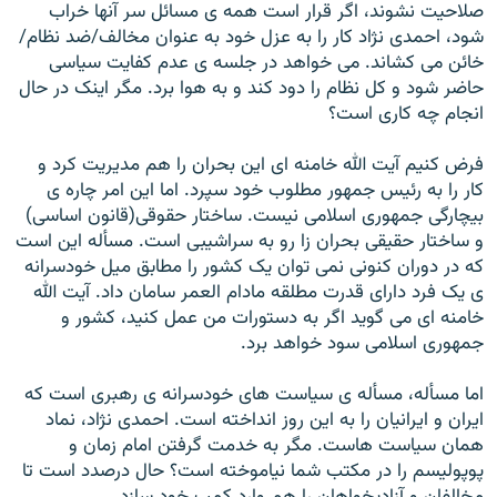
صلاحيت نشوند، اگر قرار است همه ی مسائل سر آنها خراب
شود، احمدی نژاد کار را به عزل خود به عنوان مخالف/ضد نظام/
خائن می کشاند. می خواهد در جلسه ی عدم کفايت سياسی
حاضر شود و کل نظام را دود کند و به هوا برد. مگر اينک در حال
انجام چه کاری است؟
فرض کنيم آيت الله خامنه ای اين بحران را هم مديريت کرد و
کار را به رئيس جمهور مطلوب خود سپرد. اما اين امر چاره ی
بيچارگی جمهوری اسلامی نيست. ساختار حقوقی(قانون اساسی)
و ساختار حقيقی بحران زا رو به سراشيبی است. مسأله اين است
که در دوران کنونی نمی توان يک کشور را مطابق ميل خودسرانه
ی يک فرد دارای قدرت مطلقه مادام العمر سامان داد. آيت الله
خامنه ای می گويد اگر به دستورات من عمل کنيد، کشور و
جمهوری اسلامی سود خواهد برد.
اما مسأله، مسأله ی سياست های خودسرانه ی رهبری است که
ايران و ايرانيان را به اين روز انداخته است. احمدی نژاد، نماد
همان سياست هاست. مگر به خدمت گرفتن امام زمان و
پوپوليسم را در مکتب شما نياموخته است؟ حال درصدد است تا