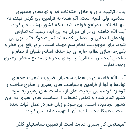
بدين ترتيب، داور و حلال اختلافات قوا و نهادهای جمهوری
اسلامی، ولی فقيه است. اگر همه به فرامين وی گردن نهند، نه
تنها اختلافات مرتفع خواهد شد، بلکه کشور بهشت می گردد.
آيت الله خامنه ای در آن دوران به اين ايده رسيد که تعارض
نهادهای انتخابی و انتصابی که به "حاکميت دوگانه" منتهی می
شود، برای موجوديت نظام سم مهلک است. برای رفع اين خطر و
يکپارچه سازی نظام، چاره ای جز حذف اصلاح طلبان از نظام و
ساختن "مجلس سلطانی" و قوه ی مجريه ی مطيع محض رهبری
وجود ندارد.
آيت الله خامنه ای در همان سخنرانی ضرورت تبعيت همه ی
نهادها و قوا از فرامين و سياست های رهبری را مطرح ساخت و
گوشزد کرد،تمامی تبعيت های از سياست های رهبير به سود
کشور تمام شده و تمامی تخلفات از سياست های رهبری به زيان
کشور انجاميده است. اين سود و زيان هم در عمل اثبات شده
است و همگان دير يا زود آن را فهميده اند. می گويد:
"مهمترين کار رهبری عبارت است از تعيين سياستهای کلان