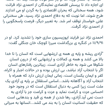
ای اجازه داد تا پرسش اقتصادی نمايندگان از احمدی نژاد قرائت
شود، همه سخنانی که بحران اقتصادی را به گردن او می اندازند
طرح شوند، اما نوبت که به دفاع احمدی نژاد رسيد، طی سخنرانی
علنی خواستار توقف امر شد. به تعبير ديگر، فرصت پاسخگويی را
از احمدی نژاد گرفت.
احمدی نژاد نيز فرايند اپوزيسيون سازی خود را تشديد کرد. او در
۱۱/۹/۹۱ در کنگره ی بزرگداشت ميرزا کوچک خان جنگلی گفت:
"آزادی ريشه و پايه ی همه ی ارزشهايی است که انسان را تا خدا
بالا می کشد و همه ی کمالات و ارزشهايی که از درون انسان
شکوفا می شود به خاطر آزادی است. زيباترين رفتارهای انسان
اگر با انتخاب آزاد نباشد، بی ارزش بوده و در حالات اجبار و اکراه،
کفر و ايمان يکسان است، زمانی ايمان ارزش دارد که همراه با
انتخاب آزاد و آگاهانه باشد...اساس استقلال بر پايه ی آزادی يک
ملت است زيرا کسی به دنبال استقلال است که در وجود خود
احساس عزت و کرامت نمايد و عزت و کرامت جز با آزادی به
دست نمی آيد.آزادی، رها شدن از همه ی قيد و بندهايی است
که حقيقت انسانيت انسان را به بند می کشد...انسانها به ميزانی