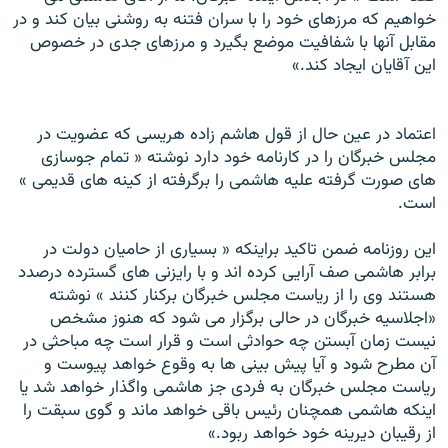
خواهيم که مرزهای خود را با سران فتنه به روشنی بيان کند و در
مقابل آنها با شفافيت موضع بگيرد و مرزهای جدی در خصوص
اين آقايان ايجاد کند.»
اعتماد در عين حال از قول هاشم زاده هريسی که عضويت در
مجلس خبرگان را در کارنامه خود دارد نوشته « تمام جوسازی
های صورت گرفته عليه هاشمی را برگرفته از کينه های قديمی »
است.
اين روزنامه ضمن تاکيد براينکه « بسياری از حاميان دولت در
برابر هاشمی صف آرايی کرده اند و با رايزنی های گسترده درصدد
هستند وی را از رياست مجلس خبرگان برکنار کنند » نوشته
«اجلاسيه خبرگان در حالی برگزار می شود که هنوز مشخص
نيست زمان آبستن چه حوادثی است و قرار است چه مباحثی در
آن مطرح شود و آيا پيش بينی ها به وقوع خواهد پيوست و
رياست مجلس خبرگان به فردی جز هاشمی واگذار خواهد شد يا
اينکه هاشمی همچنان رئيس باقی خواهد ماند و گوی سبقت را
از رقيبان ديرينه خود خواهد ربود.»