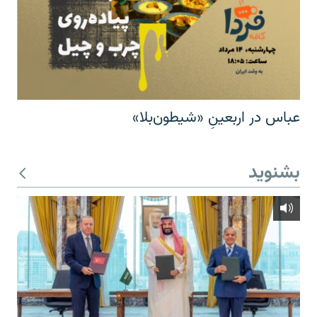
عباس در اربعینِ «شیطون‌بلا»
بشنوید