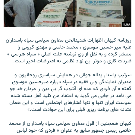
زبان‌های دیگر
روزنامه کيهان اظهارات شديدالحن معاون سياسی سپاه پاسداران
عليه مير حسين موسوی ، محمد خاتمی و مهدی کروبی را
منتشر کرده و به نقل از وی نوشته علت اصلی « سپاه هراسی »
ضربات کاری و موثر اين نهاد نظامی به اعتراضات اخير است.
سرتيپ پاسدار يداله جوانی در همايش سراسری روحانيون و
مديران نمايندگی ولی فقيه در سپاه درباره ميرحسين موسوی
گفته « آن فردی که عده ای آشوب گر بی دين را مردان خداجو
می نامد در جايی می گويد به اعتقاد من کليد قفل بسته شده
سياست ايران تنها و تنها فشارهای اجتماعی است و اين همان
نشانه های برنامه ريزی قبلی برای اين حوادث است.»
کيهان همچنين از قول معاون سياسی سپاه پاسداران از محمد
خاتمی رييس جمهور سابق به عنوان « فردی که خود لباس