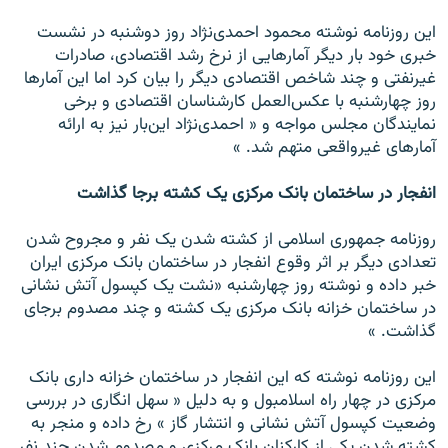
اين روزنامه نوشته محمود احمدی‌نژاد روز دوشنبه در نشست
خبری خود بار ديگر آمارهايی از نرخ رشد اقتصادی، صادرات
غيرنفتی و چند شاخص اقتصادی ديگر را بيان کرد اما اين آمارها
روز چهارشنبه با عکس‌العمل کارشناسان اقتصادی و برخی
نمايندگان مجلس مواجه و « احمدی‌نژاد اين‌بار نيز به ارائه
آمارهای غيرواقعی متهم شد. »
انفجار در ساختمان بانک مرکزی يک کشته برجا گذاشت
روزنامه جمهوری اسلامی از کشته شدن يک نفر و مجروح شدن
تعدادی ديگر بر اثر وقوع انفجار در ساختمان بانک مرکزی ايران
خبر داده و نوشته روز چهارشنبه «نشت يک کپسول آتش نشانی
در ساختمان خزانه بانک مرکزی يک کشته و چند مصدوم برجای
گذاشت. »
اين روزنامه نوشته که اين انفجار در ساختمان خزانه داری بانک
مرکزی در چهار راه اسلامبول و به دليل « سهل انگاری در بررسی
وضعيت کپسول آتش نشانی و انتشار گاز » رخ داده و منجر به
کشته شدن يکی از کارکنان بانک مرکزی و مصدوم شدن چند نفر