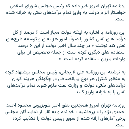
روزنامه تهران امروز خبر داده که رئيس مجلس شورای اسلامی
خواستار الزام دولت به واريز تمام درآمدهای نفتی به خزانه شده
است.
اين روزنامه با اشاره به اينکه دولت مجاز است ۶ درصد از کل
درآمد های نفتی کشور را صرف امور هزينه‌ای و توسعه طرح‌های
نفتی کند نوشته « در چند سال اخير دولت از اين ۶ درصد
استفاده های ديگری کرده است از جمله تخصيص آن برای
واردات بنزين استفاده کرده است. »
به نوشته اين روزنامه علی لاريجانی، رئيس مجلس پيشنهاد کرده
به منظور کنترل هر نوع بی‌انضباطی در چگونگی هزينه کردن
درآمدهای نفتی، دولت و وزارت نفت ملزم شوند تمام درآمدهای
نفتی را به خزانه واريز کنند.
روزنامه تهران امروز همچنين نطق اخير تلويزيونی محمود احمد
احمدی نژاد را « پرحاشيه » خوانده و به نقل از نمايندگان مجلس
برخی آمارهای ارائه شده از سوی رييس دولت را تکذيب کرده
است.