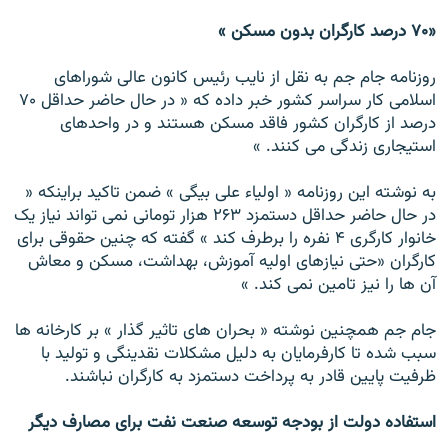
«۷۰ درصد کارگران بدون مسکن »
روزنامه جام جم به نقل از نايب رئيس کانون عالی شوراهای
اسلامی کار سراسر کشور خبر داده که « در حال حاضر حداقل ۷۰
درصد از کارگران کشور فاقد مسکن هستند و در واحدهای
استيجاری زندگی می کنند. »
به نوشته اين روزنامه « اولياء علی بيگی » ضمن تاکيد براينکه «
در حال حاضر حداقل دستمزد ۲۶۳ هزار تومانی نمی تواند نياز يک
خانوار کارگری ۴ نفره را برطرف کند » گفته که چنين حقوقی برای
کارگران «حتی نيازهای اوليه آموزش، بهداشت، مسکن و معاش
آن ها را نيز تامين نمی کند. »
جام جم همچنين نوشته « بحران های تاثير گذار » بر کارخانه ها
سبب شده تا کارفرمايان به دليل مشکلات نقدينگی و توليد با
ظرفيت پايين قادر به پرداخت دستمزد به کارگران نباشند.
استفاده دولت از بودجه توسعه صنعت نفت برای مصارف ديگر