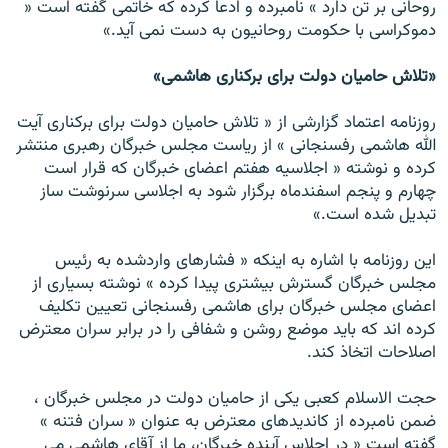
روحانی بر تن دارد » نامبرده و ادعا کرده که خاتمی گفته است «
دموکراسی با حکومت روحانيون به دست نمی آيد.»
«تلاش حاميان دولت برای برکناری هاشمی»
روزنامه اعتماد گزارشی از « تلاش حاميان دولت برای برکناری آيت
الله هاشمی رفسنجانی » از رياست مجلس خبرگان رهبری منتشر
کرده و نوشته « اجلاسيه هفتم اعضای خبرگان که قرار است
چهارم و پنجم اسفندماه برگزار شود به اجلاسی سرنوشت ساز
تبديل شده است.»
اين روزنامه با اشاره به اينکه « فشارهای واردشده به رئيس
مجلس خبرگان گسترش بيشتری پيدا کرده » نوشته بسياری از
اعضای مجلس خبرگان برای هاشمی رفسنجانی تعيين تکليف
کرده اند که بايد موضع روشن و شفافی را در برابر سران معترض
اصلاحات اتخاذ کند.
حجت الاسلام کعبی يکی از حاميان دولت در مجلس خبرگان ،
ضمن نامبرده از کانديدهای معترض به عنوان « سران فتنه »
گفته است « در اجلاس آينده خبرگان، ما از آقای هاشمی می