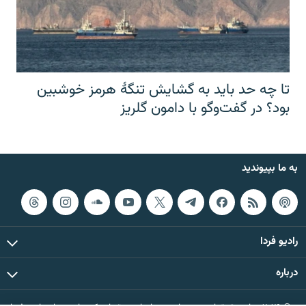
تا چه حد باید به گشایش تنگهٔ هرمز خوشبین
بود؟ در گفت‌وگو با دامون گلریز
به ما بپیوندید
رادیو فردا
درباره