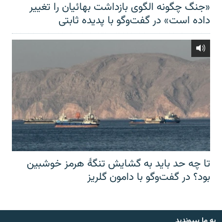
«جنگ چگونه الگوی بازداشت بهائیان را تغییر
داده است» در گفت‌وگو با پدیده ثابتی
تا چه حد باید به گشایش تنگهٔ هرمز خوشبین
بود؟ در گفت‌وگو با دامون گلریز
به ما بپیوندید