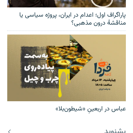
پاراگراف اول؛ اعدام در ایران، پروژه سیاسی یا
مناقشهٔ درون مذهبی؟
عباس در اربعینِ «شیطون‌بلا»
بشنوید