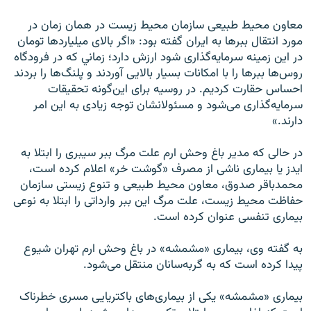
معاون محيط طبيعی سازمان محيط زيست در همان زمان در
مورد انتقال ببرها به ايران گفته بود:‌ «اگر بالای ميليارد‌ها تومان
در اين زمينه سرمايه‌گذاری شود ارزش دارد؛ زماني كه در فرودگاه
روس‌ها ببرها را با امكانات بسيار بالايی آوردند و پلنگ‌ها را بردند
احساس حقارت كرديم. در روسيه برای اين‌گونه تحقيقات
سرمايه‌گذاری می‌شود و مسئولانشان توجه زيادی به اين امر
دارند.»
در حالی که مدير باغ وحش ارم علت مرگ ببر سيبری را ابتلا به
ايدز يا بيماری ناشی از مصرف «گوشت خر» اعلام کرده است،
محمدباقر صدوق، معاون محيط طبيعی و تنوع زيستی سازمان
حفاظت محيط زيست، علت مرگ این ببر وارداتی را ابتلا به نوعی
بيماری تنفسی عنوان کرده است.
به گفته وی، بيماری «مشمشه» در باغ وحش ارم تهران شيوع
پيدا کرده است که به گربه‌سانان منتقل می‌شود.
بيماری «مشمشه» يکی از بيماری‌های باکتريايی مسری خطرناک