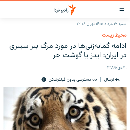
ینک‌های
ابلیت
سترسی
شنبه ۱۷ مرداد ۱۴۰۵ تهران ۰۲:۰۸
ازگشت
صفحه اصلی
محیط زیست
ازگشت
ایران
ادامه گمانه‌زنی‌ها در مورد مرگ ببر سیبری
ه
نوی
جهان
در ایران: ایدز یا گوشت خر
صلی
رادیو
فتن
۱۱/دی/۱۳۸۹
ه
پادکست
انتخاب کنید و بشنوید
فحه
ارسال
دسترسی بدون فیلترشکن
چندرسانه‌ای
برنامه‌های رادیویی
ستجو
زنان فردا
فرکانس‌ها
گزارش‌های تصویری
گزارش‌های ویدئویی
English
به ما بپیوندید