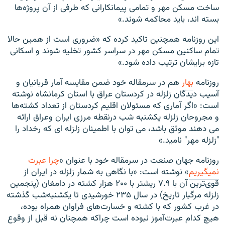
ساخت مسکن مهر و تمامی پیمانکارانی که طرفی از آن پروژه‌ها
بسته اند، باید محاکمه شوند.»
این روزنامه همچنین تاکید کرده که «ضروری است از همین حالا
تمام ساکنین مسکن مهر در سراسر کشور تخلیه شوند و اسکانی
تازه برایشان ترتیب داده شود.»
روزنامه
بهار
هم در سرمقاله خود ضمن مقایسه آمار قربانیان و
آسیب دیدگان زلزله در کردستان عراق با استان کرمانشاه نوشته
است: «اگر آمارى که مسئولان اقلیم کردستان از تعداد کشته‌ها
و مجروحان زلزله یکشنبه شب درنقطه مرزى ایران وعراق ارائه
می دهند موثق باشد، می توان با اطمینان زلزله اى که رخداد را
"زلزله مهر" نامید.»
روزنامه جهان صنعت در سرمقاله خود با عنوان «
چرا عبرت
نمی‎گيريم
» نوشته است: «با نگاهی به شمار زلزله در ایران از
قوی‌ترین آن با ۷.۹ ریشتر با ۲۰۰ هزار کشته در دامغان (پنجمین
زلزله مرگبار تاریخ) در سال ۲۳۵ خورشیدی تا یکشنبه‌شب گذشته
در غرب کشور که با کشته و خسارت‌های فراوان همراه بوده،
هیچ کدام عبرت‌آموز نبوده است چراکه همچنان نه قبل از وقوع