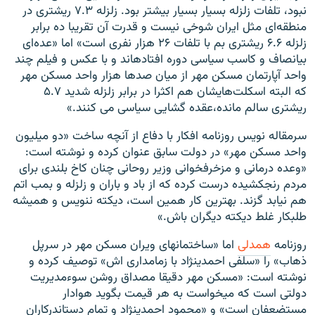
نبود، تلفات زلزله بسیار بسیار بیشتر بود. زلزله ۷.۳ ریشتری در
منطقه‌ای مثل ایران شوخی نیست و قدرت آن تقریبا ده برابر
زلزله ۶.۶ ریشتری بم با تلفات ۲۶ هزار نفری است» اما «عده‌ای
بی‎انصاف و کاسب سیاسی دوره افتاده‎اند و با عکس و فیلم چند
واحد آپارتمان مسکن مهر از میان صدها هزار واحد مسکن مهر
که البته اسکلت‌هایشان هم اکثرا در برابر زلزله شدید ۵.۷
ریشتری سالم مانده،عقده گشایی سیاسی می کنند.»
سرمقاله نویس روزنامه افکار با دفاع از آنچه ساخت «دو میلیون
واحد مسکن مهر» در دولت سابق عنوان کرده و نوشته است:
«وعده درمانی و مزخرف‎خوانی وزیر روحانی چنان کاخ بلندی برای
مردم رنج‎کشیده درست کرده که از باد و باران و زلزله و بمب اتم
هم نیابد گزند. بهترین کار همین است، دیکته ننویس و همیشه
طلبکار غلط دیکته دیگران باش.»
روزنامه
همدلی
اما «ساختمان‎های ویران‎ مسکن مهر در سرپل
ذهاب» را «سلفی احمدی‎نژاد با زمامداری اش» توصیف کرده و
نوشته است: «مسکن مهر دقیقا مصداق روشن سوءمدیریت
دولتی است که میخواست به هر قیمت بگوید هوادار
مستضعفان است» و «محمود احمدی‎نژاد و تمام دست‎اندرکاران