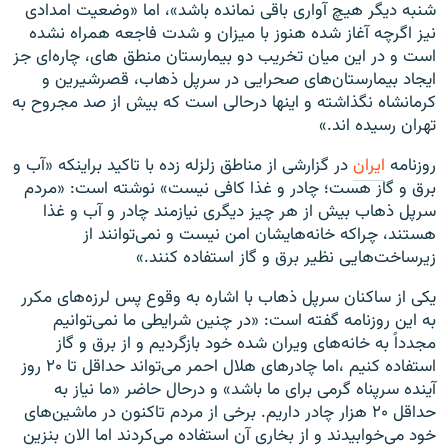
شنبه دیگر هیچ آواری باقی نمانده باشد»، اما «وضعیت امدادی
نیز اگرچه آغاز شده هنوز با میزان و شدت فاجعه همراه نشده
است و در این میان تخریب دو بیمارستان منطق های، چاره‌ای جز
ایجاد بیمارستان‌های صحرایی در سرپل ذهاب، قصرشیرین و
کرمانشاه نگذاشته و اینها درحالی است که بیش از صد مجروح به
تهران رسیده اند.»
روزنامه
ایران
در گزارشی از مناطق زلزله زده با تاکید براینکه «آب و
برق و گاز هست؛ چادر و غذا کافی نیست» نوشته است: «مردم
سرپل ذهاب بیش از هر چیز دیگری نیازمند چادر و آب و غذا
هستند، چراکه خانه‌هایشان امن نیست و نمی‌توانند از
زیرساخت‌هایی نظیر برق و گاز استفاده کنند.»
یکی از ساکنان سرپل ذهاب با اشاره به وقوع پس لرزه‌های مکرر
به این روزنامه گفته است: «در چنین شرایطی ما نمی‌توانیم
مجدداً به خانه‌های ویران شده خود بازگردیم و از برق و گاز
استفاده کنیم ،اما چادرهای هلال احمر می‌تواند حداقل تا ۲۰ روز
آینده سرپناه گرمی برای ما باشد» و درحال حاضر «ما نیاز به
حداقل ۲۰ هزار چادر داریم. برخی از مردم تاکنون در ماشین‌های
خود می‌خوابیدند و از بخاری آن استفاده می‌کردند اما الان بنزین