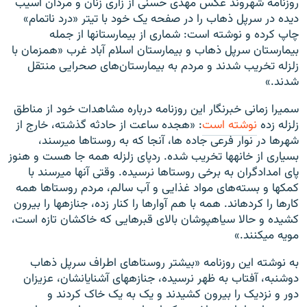
روزنامه شهروند عکس مهدی حسنی از زاری زنان و مردان آسیب
دیده در سرپل ذهاب را در صفحه یک خود با تیتر «درد ناتمام»
چاپ کرده و نوشته است: شماری از بیمارستان‎ها از جمله
بیمارستان سرپل ذهاب و بیمارستان اسلام آباد غرب «همزمان با
زلزله تخریب شدند و مردم به بیمارستان‌های صحرایی منتقل
شدند.»
سمیرا زمانی خبرنگار این روزنامه درباره مشاهدات خود از مناطق
زلزله زده
نوشته است
: «هجده ساعت از حادثه گذشته، خارج از
شهرها در نوار فرعی جاده ها، آنجا که به روستاها می‎رسند،
بسیاری از خانه‎ها تخریب شده. ردپای زلزله همه جا هست و هنوز
پای امدادگران به برخی روستاها نرسیده. وقتی آنها می‎رسند با
کمک‎ها و بسته‌های مواد غذایی و آب سالم، مردم روستاها همه
کارها را کرده‎اند. همه با هم آوارها را کنار زده، جنازه‎ها را بیرون
کشیده و حالا سیاهپوشان بالای قبرهایی که خاکشان تازه است،
مویه می‎کنند.»
به نوشته این روزنامه «بیشتر روستاهای اطراف سرپل ذهاب
دوشنبه، آفتاب به ظهر نرسیده، جنازه‎های آشنایان‎شان، عزیزان
دور و نزدیک را بیرون کشیدند و یک به یک خاک کردند و