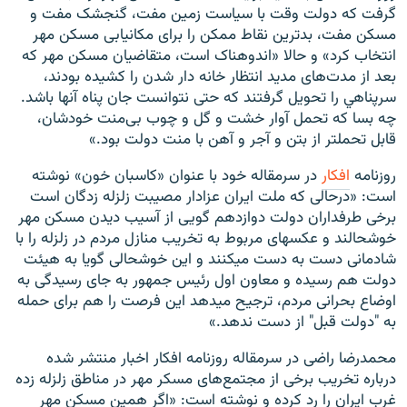
گرفت كه دولت وقت با سياست زمين مفت، گنجشک مفت و
مسكن مفت، بدترين نقاط ممكن را برای مكان‎يابی مسكن مهر
انتخاب كرد» و حالا «اندوهناک است، متقاضيان مسكن مهر كه
بعد از مدت‌های مديد انتظار خانه دار شدن را كشيده بودند،
سرپناهي را تحويل گرفتند كه حتی نتوانست جان پناه آنها باشد.
چه بسا كه تحمل آوار خشت و گل و چوب بی‌منت خودشان،
قابل تحمل‎تر از بتن و آجر و آهن با منت دولت بود.»
روزنامه
افکار
در سرمقاله خود با عنوان «کاسبان خون» نوشته
است: «درحالی که ملت ایران عزادار مصیبت زلزله زدگان است
برخی طرفداران دولت دوازدهم گویی از آسیب دیدن مسکن مهر
خوشحالند و عکس‎های مربوط به تخریب منازل مردم در زلزله را با
شادمانی دست به دست می‎کنند و این خوشحالی گویا به هیئت
دولت هم رسیده و معاون اول رئیس جمهور به جای رسیدگی به
اوضاع بحرانی مردم، ترجیح می‎دهد این فرصت را هم برای حمله
به "دولت قبل" از دست ندهد.»
محمدرضا راضی در سرمقاله روزنامه افکار اخبار منتشر شده
درباره تخریب برخی از مجتمع‌های مسکر مهر در مناطق زلزله زده
غرب ایران را رد کرده و نوشته است: «اگر همین مسکن مهر