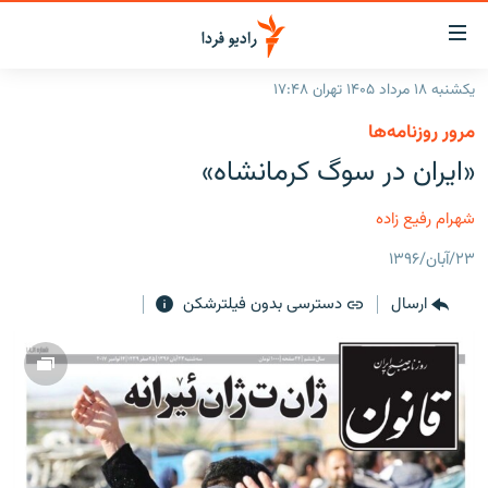
ینک‌های
ابلیت
سترسی
یکشنبه ۱۸ مرداد ۱۴۰۵ تهران ۱۷:۴۸
ازگشت
صفحه اصلی
مرور روزنامه‌ها
ازگشت
ایران
«ایران در سوگ کرمانشاه»
ه
نوی
جهان
صلی
شهرام رفیع زاده
رادیو
فتن
۲۳/آبان/۱۳۹۶
ه
پادکست
انتخاب کنید و بشنوید
فحه
ارسال
دسترسی بدون فیلترشکن
چندرسانه‌ای
برنامه‌های رادیویی
ستجو
زنان فردا
فرکانس‌ها
گزارش‌های تصویری
گزارش‌های ویدئویی
English
به ما بپیوندید