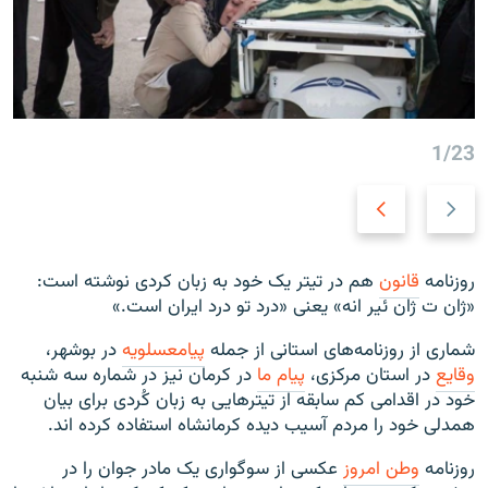
1/23
N
P
e
r
x
e
t
v
روزنامه
قانون
هم در تیتر یک خود به زبان کردی نوشته است:
s
i
«ژان ت ژان ئیر انه» یعنی «درد تو درد ایران است.»
l
o
i
u
شماری از روزنامه‌های استانی از جمله
پیام‎عسلویه
در بوشهر،
d
s
وقایع
در استان مرکزی،
پیام ما
در کرمان نیز در شماره سه شنبه
e
s
خود در اقدامی کم سابقه از تیترهایی به زبان کُردی برای بیان
l
همدلی خود را مردم آسیب دیده کرمانشاه استفاده کرده اند.
i
روزنامه
وطن امروز
عکسی از سوگواری یک مادر جوان را در
d