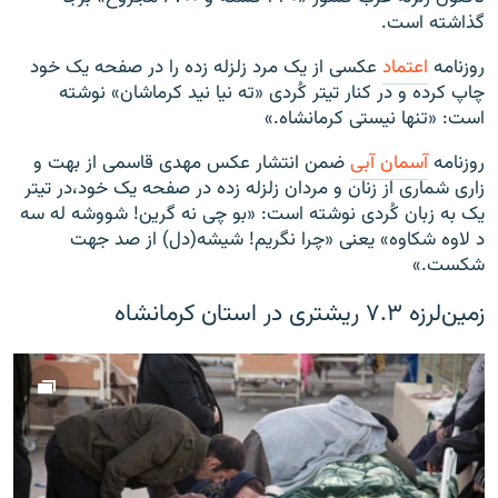
گذاشته است.
روزنامه
اعتماد
عکسی از یک مرد زلزله زده را در صفحه یک خود
چاپ کرده و در کنار تیتر کُردی «ته نيا نيد كرماشان» نوشته
است: «تنها نيستی كرمانشاه.»
روزنامه
آسمان‎ آبی
ضمن انتشار عکس مهدی قاسمی از بهت و
زاری شماری از زنان و مردان زلزله زده در صفحه یک خود،در تیتر
یک به زبان کُردی نوشته است: «بو چی نه گرین! شووشه له سه
د لاوه شکاوه» یعنی «چرا نگریم! شیشه‌(دل) از صد جهت
شکست.»
زمین‌لرزه ۷.۳ ریشتری در استان کرمانشاه