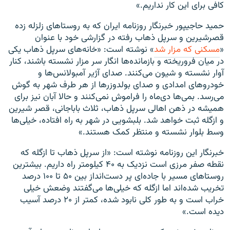
کافی برای این کار نداریم.»
حمید حاجی‎پور خبرنگار روزنامه ایران که به روستاهای زلزله زده
قصرشیرین و سرپل ذهاب رفته در گزارشی خود با عنوان
«
مسکنی که مزار شد
» نوشته است: «خانه‌های سرپل ذهاب یکی
در میان فروریخته‌ و بازمانده‌ها انگار سر مزار نشسته باشند، کنار
آوار نشسته و شیون می‌کنند. صدای آژیر آمبولانس‌ها و
خودروهای امدادی و صدای بولدوزرها از هر طرف شهر به گوش
می‌رسد. بمی‌ها دی‌ماه را فراموش نمی‌کنند و حالا آبان نیز برای
همیشه در ذهن اهالی سرپل ذهاب، ثلاث باباجانی، قصر شیرین
و ازگله ثبت خواهد شد. بلبشویی در شهر به راه افتاده، خیلی‌ها
وسط بلوار نشسته و منتظر کمک هستند.»
خبرنگار این روزنامه نوشته است: «از سرپل ذهاب تا ازگله که
نقطه صفر مرزی است نزدیک به ۴۰ کیلومتر راه داریم. بیشترین
روستاهای مسیر با جاده‌ای پر دست‌انداز بین ۵۰ تا ۱۰۰ درصد
تخریب شده‌اند اما ازگله که خیلی‌ها می‌گفتند وضعش خیلی
خراب است و به طور کلی نابود شده، کمتر از ۲۰ درصد آسیب
دیده است.»