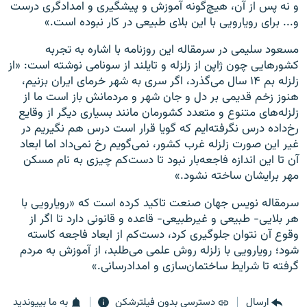
و نه پس از آن، هیچ‌گونه آموزش و پیشگیری و امدادگری درست
و... برای رویارویی با این بلای طبیعی در کار نبوده است.»
مسعود سلیمی در سرمقاله این روزنامه با اشاره به تجربه
کشورهایی چون ژاپن از زلزله و تایلند از سونامی نوشته است: «از
زلزله بم ۱۴ سال می‌گذرد، اگر سری به شهر خرمای ایران بزنیم،
هنوز زخم قدیمی بر دل و جان شهر و مردمانش باز است ما از
زلزله‌های متنوع و متعدد کشورمان مانند بسیاری دیگر از وقایع
رخ‌داده درس نگرفته‌ایم که گویا قرار است درس هم نگیریم در
غیر این صورت زلزله غرب کشور، نمی‌گویم رخ نمی‌داد اما ابعاد
آن تا این اندازه فاجعه‌بار نبود تا دست‌کم چیزی به نام مسکن
مهر برایشان ساخته نشود.»
سرمقاله نویس جهان صنعت تاکید کرده است که «رویارویی با
هر بلایی- طبیعی و غیر‌طبیعی- قاعده و قانونی دارد تا اگر از
وقوع آن نتوان جلوگیری کرد، دست‌کم از ابعاد فاجعه کاسته
شود؛ رویارویی با زلزله روش علمی می‌طلبد، از آموزش به مردم
گرفته تا شرایط ساختمان‌سازی و امداد‌رسانی.»
ارسال
دسترسی بدون فیلترشکن
به ما بپیوندید