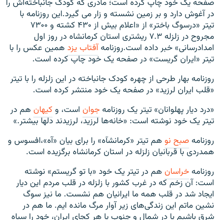
صفحه یک خود چاپ کرده است؛ مادری که کودک جان‎باخته‌اش را
e
در آغوش دارد و بر زمین نشسته و زار می گیرد.این روزنامه با
تیتر «درسوگ باختر» از «اعلام بیش از ۴۳۰ کشته و ۷۳۰۰
مجروح در زلزله ۷.۳ ریشتری استان کرمانشاه در روز اول
امدادرسانی» خبر داده است.روزنامه
آفتاب یزد
همین عکس را با
تیتر «ایران گریست» در صفحه یک خود چاپ کرده است.
روزنامه بهار طرحی از چهره کودک جانباخته در این زلزله را با تیتر
«قلب ایران لرزید» در صفحه یک خود منتشر کرده است.
«درد ديار پهلوانان» تیتر یک روزنامه
جوان
است، و
کیهان
هم در
تیتر یک خود نوشته است: «خانه‌ها لرزید، لرزیدند دل‎ها بیشتر.»
روزنامه
صبح نو
هم تیتر «کرمانشآه» را برای بیان «آه»،افسوس و
همدردی با قربانیان زلزله در استان کرمانشاه برگزیده است.
روزنامه
خراسان
هم در تیتر یک خود «با تو گریستم» نوشته
است: آن زخم که در غرب کشور با زلزله در قلب مردم این دیار
ایجاد شد در قلب همه ما ایرانیان هم نشست. ما نیز سوگ
نشین ماتم این زندگی‌های زیر آوار مرگ مانده ایم. ما هم در
شرق باشیم یا در شمال و جنوب یا هر کجای ایران، خود را سیاه