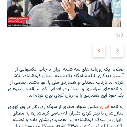
زبان‌های دیگر
1/7
Next
Previous
slide
slide
صفحه یک روزنامه‌های سه شنبه ایران با چاپ عکس‎هایی از
آسیب دیدگان زلزله شامگاه یک شنبه استان کرمانشاه، تلاش
کرده اند بازتاب همدلی و همدردی ملی با آنها باشند. بعضی از
روزنامه‌های سراسری و استانی در اقدامی کم سابقه در تیترهای
یک خود این همدردی را به زبان کُردی بیان کرده اند.
روزنامه
ایران
عکس سجاد صفری از سوگواری زنان بر ویرانه‎های
منازل‌شان با تیتر کُردی «ئیران له خه‌می کرماشان» به معنای
«ایران در سوگ کرمانشاه» این همدردی نشان داده و نوشته
تاکنون زلزله غرب کشور «۴۳۰ کشته و ۶۷۰۰ مجروح» برجا