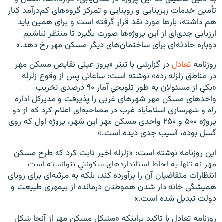
تأمین خدمات زیربنایی و روبنایی و تمرکز گروه‌های کم‌درآمد کنار
هم داشته، بارها مورد نقد قرار گرفته است و برای همین باید
ارزیابی جدی‌ای از این پروژه‌ها صورت بگیرد تا منتظر نباشیم
دوباره حادثه‌ای برای ساختمان‌های دیگر مسکن مهر رخ دهد.»
روزنامه
تعادل
در گزارشی با تیتر «بروز عينی نقايص مسكن مهر
در مناطق زلزله زده» نوشته است: ساعاتی پس از وقوع زلزله
«يكي از مسئولان به طور تلويحي آمار ۹۰ درصدی تخريب
واحدهای مسكن مهر شهرهای غربی را پذيرفت و مديركل اداره
راه و شهرسازی اسلام‎آباد غرب در مصاحبه‌ای اعلام كرد كه از دو
پروژه ۵۰۰ و ۲۵۰ واحدی مسكن مهر اين شهر، پروژه اول كه روی
گسل بوده، آسيب جدی ديده است.»
این روزنامه نوشته است: «زلزله اخير ثابت كرد كه طرح مسكن
مهر نه تنها به لحاظ استانداردهای سكونتي نتوانسته است
انتظارات متقاضيان آن را برآورده كند، بلكه به مرثيه‌ای برای رويای
هميشگی خانه دار شدن هموطنان درمانده از بی‎مهری طبيعت و
دولت تبديل شده است.»
روزنامه تعادل با تاکید براینکه «مشكل مسکن مهر از آنجا شكل