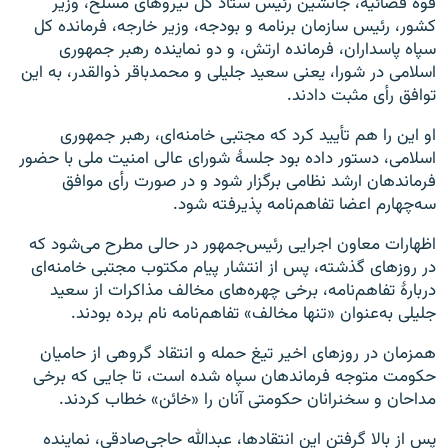
قوه قضائیه، جانشین رئیس ستاد کل نیروهای مسلح، وزیر
کشور، رئیس سازمان برنامه و بودجه، وزیر خارجه، فرمانده کل
سپاه پاسداران، فرمانده ارتش، و دو نماینده رهبر جمهوری
اسلامی در شورا، یعنی سعید جلیلی و محمدباقر ذوالقدر، به این
توافق رأی مثبت دادند.
او این را هم تأیید کرد که مجتبی خامنه‌ای، رهبر جمهوری
اسلامی، دستور داده بود جلسهٔ شورای عالی امنیت ملی با حضور
فرماندهان ارشد نظامی برگزار شود و در صورت رأی موافق
سه‌چهارم اعضا تفاهم‌نامه پذیرفته شود.
اظهارات معاون اجرایی رئیس‌جمهور در حالی مطرح می‌شود که
در روزهای گذشته، پس از انتشار پیام مکتوب مجتبی خامنه‌ای
دربارهٔ تفاهم‌نامه، برخی چهره‌های مخالف مذاکرات از سعید
جلیلی به‌عنوان «تنها مخالف» تفاهم‌نامه نام برده بودند.
همزمان در روزهای اخیر تیغ حمله و انتقاد گروهی از حامیان
حکومت متوجه فرماندهان سپاه شده است، تا جایی که برخی
مداحان و سخنرانان حکومتی آنان را «خائن» خطاب کردند.
پس از بالا گرفتن این انتقادها، عبدالله حاجی‌صادقی، نماینده