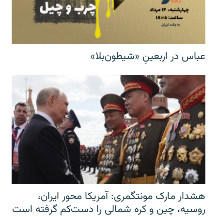
عباس در اربعینِ «شیطون‌بلا»
هشدار مارک مونتگمری: آمریکا محور ایران،
روسیه، چین و کره شمالی را دست‌کم گرفته است