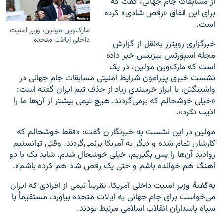
از مسابقات جام جهانی، گفت که
برای این اتفاق «رقص شادی» کرده
است.
مارک‌وین مولین، وزیر امنیت
داخلی ایالات متحده
خبرگزاری رویترز به‌نقل از گزارش
مجلهٔ اسپورتس بیزینس خبر داده
است که مارک‌وین مولین، در یک
نشست خبری پیرامون شرایط امنیتی مسابقات جام جهانی در
واشینگتن، با ابراز خرسندی زیاد از حذف تیم ایران گفته است:
«خیلی خوشحالم که برمی‌گردند. هیچ تیمی بیشتر از آن‌ها ما را
اذیت نکرد».
مولین در این نشست به خبرنگاران گفت: «فقط خوشحالم که
کارشان تمام شده و دیگر به آمریکا برنمی‌گردند. وقتی توانستیم
روادید آن‌ها را پس بگیریم، خیلی خوشحال شدم. شاید یک یا دو
آهنگ هم خوانده باشم و حتی یک رقص شاد هم کرده باشم».
به‌گفتۀ وزیر امنیت داخلی آمریکا، تقریباً نیمی از افرادی که ایران
می‌خواست برای جام جهانی به ایالات متحده بیاورد، مستقیماً با
سپاه پاسداران انقلاب اسلامی مرتبط بودند.