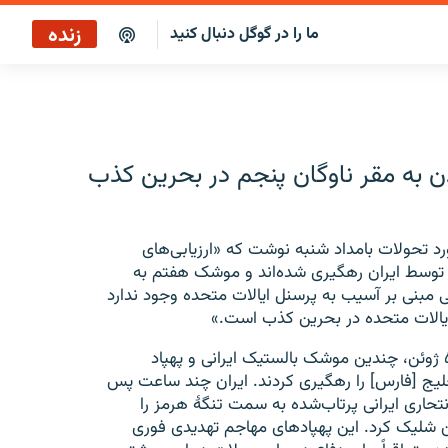
زنده
ما را در گوگل دنبال کنید
پخش آنلاین
پخش رادیویی
ن به مقر ناوگان پنجم در بحرین کذب
پخش آنلاین
پخش ماهواره‌ای
ورد تحولات بامداد شنبه نوشت که «ارزیابی‌های
توسط ایران رهگیری شده‌اند و موشک هفتم به
بنی بر آسیب به پرسنل ایالات متحده وجود ندارد
 ایالات متحده در بحرین کذب است.»
این بیانیه توضیح داده است که «نیروهای ایالات متحده در ۵ ژوئن، چندین موشک بالستیک ایرانی و پهپاد
یج [فارس] را رهگیری کردند. ایران چند ساعت پس
نتحاری ایرانی پرتاب‌شده به سمت تنگۀ هرمز را
لیک کرد. این پهپادهای مهاجم تهدیدی فوری