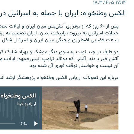
۱۸.۳.۱۴۰۵
۱۷:۱۴
الکس وطنخواه: ایران با حمله به اسرائیل در 
پس از ۶۰ روز که از برقراری آتش‌بس میان ایران و ایالات
حملات اسرائیل به بیروت، پایتخت لبنان، ایران تصمیم به
ساعت فضایی اضطراری و جنگی میان ایران و اسرائیل شکل 
دو طرف در چند نوبت به سوی دیگر موشک و پهپاد شلیک کردند،
آتش خبر دادند. آتشی که دونالد ترامپ رئیس‌جمهور ایالات مت
آن نیست و خواستار توقف فوری آن شده بود.
درباره این تحولات ارزیابی الکس وطنخواه پژوهشگر ارشد انست
از
رادیو فردا
 currently available
7:51