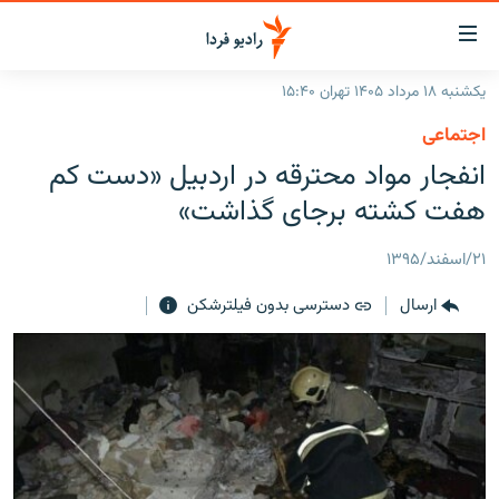
ینک‌های
ابلیت
سترسی
یکشنبه ۱۸ مرداد ۱۴۰۵ تهران ۱۵:۴۰
ازگشت
صفحه اصلی
اجتماعی
ازگشت
ایران
انفجار مواد محترقه در اردبیل «دست کم
ه
نوی
جهان
هفت کشته برجای گذاشت»
صلی
رادیو
فتن
۲۱/اسفند/۱۳۹۵
ه
پادکست
انتخاب کنید و بشنوید
فحه
ارسال
دسترسی بدون فیلترشکن
چندرسانه‌ای
برنامه‌های رادیویی
ستجو
زنان فردا
فرکانس‌ها
گزارش‌های تصویری
گزارش‌های ویدئویی
English
به ما بپیوندید