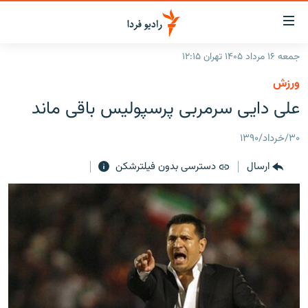
ینک‌های
ابلیت
سترسی
جمعه ۱۶ مرداد ۱۴۰۵ تهران ۱۲:۱۵
ازگشت
صفحه اصلی
ورزش
ازگشت
ایران
علی دايی سرمربی پرسپوليس باقی ماند
ه
نوی
جهان
صلی
۳۰/خرداد/۱۳۹۰
رادیو
فتن
ارسال
دسترسی بدون فیلترشکن
ه
پادکست
انتخاب کنید و بشنوید
فحه
چندرسانه‌ای
برنامه‌های رادیویی
ستجو
زنان فردا
فرکانس‌ها
گزارش‌های تصویری
گزارش‌های ویدئویی
English
به ما بپیوندید