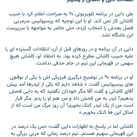
انتقادات دايی و کاشانی از يکديگر
علی دايی در برنامه تلويزيونی ۹۰ به صراحت اعلام کرد با حبيب
کاشانی کار نمی کند. او با اين توجيه که پرسپوليس سرمربی
فصل بعدش را انتخاب کرده، حتی حاضر به مواجهه با سرپرست
اين باشگاه نشد.
دايی در آن برنامه و در روزهای قبل از آن، انتقادات گسترده ای را
عليه حبيب کاشانی مطرح کرده بود. به اعتقاد او، کاشانی هيچ
سهمی در قهرمانی اين تيم در جام حذفی نداشت.
او در برنامه ۹۰ در توضيح درگيری فيزيکی اش با يکی از بوقچی
های پرسپوليس گفت: « شاهد دارم که يکی از ليدرها آمد پيش
آقای کاشانی و گفت آقا مگر خودتان نگفتيد که به دايی فحش
بدهيم؟ ليدر به من فحش داد و من هم او را زدم. مگر قرار
است من از يک ليدر کتک بخورم؟ آن روز مرگ من است که از
امثال اين ها کتک بخورم.»
کاشانی اما در پاسخ به اظهارات دايی گفت؛ «من يک درصد در
اين قهرمانی سهيم هستم. نيم درصد زمانی که مربی بزرگی به