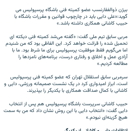
بيژن ذوالفقارنسب عضو کميته فنی باشگاه پرسپوليس می
گويد:«علی دايی بايد در چارچوب قوانين و مقررات باشگاه با
حبيب کاشانی همکاری داشته باشد.»
مربی سابق تيم ملی گفت: «گفته می‌شد کميته فنی ديکته ای
تحميل شده را قرائت خواهد کرد. اين الفاظی بود که من شنيدم
اما می‌گويم فقط موفقيت پرسپوليس برای ما شرط بود. ما با
آزادی عمل و اخلاق و رفتاری درست، برنامه‌های نامزدها را
مطالعه کرديم.»
سرمربی سابق استقلال تهران که عضو کميته فنی پرسپوليس
است، ابراز اميدواری کرد در يک نشست صميمانه ورزشی،‌ دايی و
کاشانی با کمال صداقت همکاری با يکديگر را بپذيرند.
حبيب کاشانی سرپرست باشگاه پرسپوليس هم پس از انتخاب
دايی گفت: «انتخاب دايی با اين روش نشان داد که من به سمت
هيچ گزينه‌ای نبودم.»