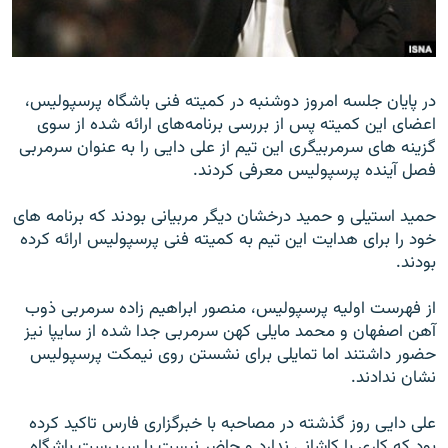
در پايان جلسه امروز دوشنبه در کميته فنی باشگاه پرسپوليس،
زبان‌های دیگر
اعضای اين کميته پس از بررسی برنامه‌های ارائه شده از سوی
گزينه های سرمربيگری اين تيم از علی دايی را به عنوان سرمربی
فصل آينده پرسپوليس معرفی کردند.
حميد استيلی و حميد درخشان ديگر مربيانی بودند که برنامه های
خود را برای هدايت اين تيم به کميته فنی پرسپوليس ارائه کرده
بودند.
از فهرست اوليه پرسپوليس، منصور ابراهيم زاده سرمربی ذوب
آهن اصفهان و محمد مايلی کهن سرمربی جدا شده از سايپا نيز
حضور داشتند اما تمايلی برای نشستن روی نيمکت پرسپوليس
نشان ندادند.
علی دايی روز گذشته در مصاحبه با خبرگزاری فارس تاکيد کرده
بود که کاری با کاشانی ندارد و حاضر نيست با سرپرست باشگاه