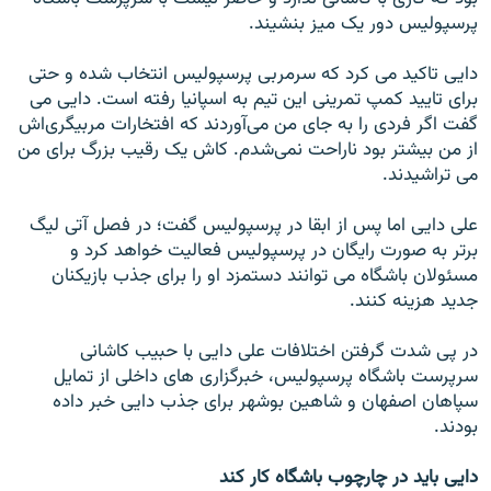
پرسپوليس دور يک ميز بنشيند.
دايی تاکيد می کرد که سرمربی پرسپوليس انتخاب شده و حتی
برای تاييد کمپ تمرينی اين تيم به اسپانيا رفته است. دايی می
گفت اگر فردی را به جای من می‌آوردند که افتخارات مربيگری‌اش
از من بيشتر بود ناراحت نمی‌شدم. کاش يک رقيب بزرگ برای من
می تراشيدند.
علی دايی اما پس از ابقا در پرسپوليس گفت؛ در فصل آتی ليگ
برتر به صورت رايگان در پرسپوليس فعاليت خواهد کرد و
مسئولان باشگاه می توانند دستمزد او را برای جذب بازيکنان
جديد هزينه کنند.
در پی شدت گرفتن اختلافات علی دايی با حبيب کاشانی
سرپرست باشگاه پرسپوليس، خبرگزاری های داخلی از تمايل
سپاهان اصفهان و شاهين بوشهر برای جذب دايی خبر داده
بودند.
دايی بايد در چارچوب باشگاه کار کند