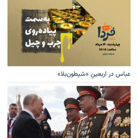
عباس در اربعینِ «شیطون‌بلا»