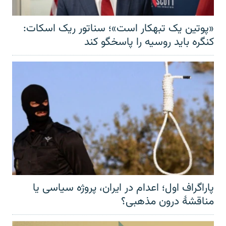
«پوتین یک تبهکار است»؛ سناتور ریک اسکات:
کنگره باید روسیه را پاسخگو کند
پاراگراف اول؛ اعدام در ایران، پروژه سیاسی یا
مناقشهٔ درون مذهبی؟