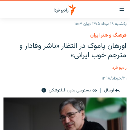
ینک‌های
ابلیت
سترسی
یکشنبه ۱۸ مرداد ۱۴۰۵ تهران ۱۱:۰۷
ازگشت
صفحه اصلی
فرهنگ و هنر ایران
ازگشت
ایران
اورهان پاموک در انتظار «ناشر وفادار و
ه
نوی
جهان
مترجم خوب ایرانی»
صلی
رادیو
فتن
رادیو فردا
ه
پادکست
انتخاب کنید و بشنوید
فحه
۲۱/خرداد/۱۳۹۸
چندرسانه‌ای
برنامه‌های رادیویی
ستجو
ارسال
دسترسی بدون فیلترشکن
زنان فردا
فرکانس‌ها
گزارش‌های تصویری
گزارش‌های ویدئویی
English
به ما بپیوندید