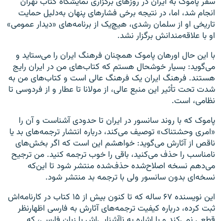
سفر پاموک به ایران در روزهای برگزاری نمایشگاه کتاب تهران
انجام شد، اما، در نتیجه برخی فشارهای پنهان به‌‌دلیل حمایت
تاریخی او از سلمان رشدی، هیچ‌یک از برنامه‌های «دیدار عمومی»
او با علاقه‌مندانش برگزار نشد.
با این حال اورهان پاموک همچنان فرهنگ ایران را می‌ستاید و
می‌گوید: بسیار خوشحال هستم که کتاب‌های من در ایران رایج
هستند. فرهنگ ایران یک فرهنگ عالی است و کتاب‌های من به
شدت تحت تأثیر این منبع عالی، از مولانا تا عطار و از فردوسی تا
نظامی، است.
پاموک که با روند سانسور در ایران تا حدودی آشناست و آن را
«امری وحشتناک» توصیف می‌کند، درباره انتشار ترجمه‌های بد یا
ناقص از آثارش می‌گوید: خواهشم این است که اگر بخش‌های
نامناسب را حذف می‌کنید، باقی را خوب ترجمه کنید. من ترجیح
می‌دهم نسخه اصلاح‌شده حذف‌شده منتشر شود تا این
که
نسخه‌ای بدون سانسور ولی با ترجمه بد منتشر شود.
این نویسنده ۶۷ ساله که تا کنون بیش از ۱۵ کتاب در کارنامه‌اش
ثبت کرده، درباره کیفیت ترجمه‌های آثارش به فارسی اظهارنظر
قطعی نمی‌کند و با اشاره به ناآشنایی‌اش با زبان فارسی، که