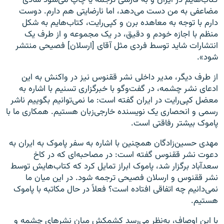
کتاب‌هایم در ایران و به فارسی ترجمه یا چاپ می‌شود شادی
مضاعفی به من دست می‌دهد، اما نارضایتی هم دارم. دوست
دارم با توجه به معاهده برن و کپی‌رایت، کتاب‌هایم به شکل
منظم با اجازه خودم و دقیق، در یک مجموعه و از طرف یک
انتشارات شاید توسط فردی مثل آقای [ارسلان] فصیحی منتشر
شود».
از طرف دیگر، مدیر داخلی نشر ققنوس نیز در واکنش به این
ادعای نشر چشمه، در گفت‌وگو با خبرگزاری تسنیم با اشاره به
معضل کپی‌رایت در ایران گفته است: ما نمی‌توانیم بگوییم ناشر
رسمی و انحصاری یک نویسنده خارجی‌زبان هستیم. همکاری ما با
پاموک بیشتر رفاقتی است.
مهدی حسین‌زادگان همچنین با اشاره به سفر پاموک به ایران به
دعوت نشر ققنوس گفته است: در مصاحبه‌ای که در کاخ
سعدآباد برگزار شد،‌ پاموک ابراز تمایل کرد که کتاب‌هایش توسط
نشر ققنوس و ارسلان فصیحی ترجمه شود. در این میان ما
نمی‌دانیم چه اتفاقی افتاده است؟ فعلاً در حال مکاتبه با پاموک
هستیم.
با این اوصاف، به‌نظر می‌رسد کشمکش میان نشرهای چشمه و