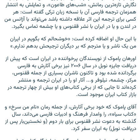
نگارش تازه‌ترین رمانش، «شب‌های طاعون»، و تمایلش به انتشار
همزمان ترجمه فارسی آن با نسخه زبان ترکی گفته است: هر
کسی برای ترجمه این اثر علاقه داشته باشد می‌تواند با آژانس من
در لندن و یا در ایران با نشر ققنوس و یا چشمه تماس بگیرد.
با این حال او اضافه کرده است: «خوشحالم که بگویم در ایران
من یک ناشر و یا مترجم که بر دیگران ترجیحش بدهم ندارم
.
»
اورهان پاموک از نویسندگان پرخواننده در ایران است که پیش از
دریافت جایزه نوبل در سال ۲۰۰۶ نیز برخی آثارش به فارسی
برگردانده شده بود و تاکنون ناشران بسیاری از جمله ققنوس،
مرکز، چشمه، نیلوفر و... آثار او را در ایران ترجمه و منتشر
کرده‌اند تا جایی که از برخی کتاب‌های او بیش از چهار ترجمه در
بازار کتاب ایران موجود است.
آقای پاموک که خود برخی آثارش، از جمله رمان «نام من سرخ» و
«کتاب سیاه»، را وامدار فرهنگ و ادبیات فارسی می‌داند، سال
گذشته به دعوت نشر ققنوس برای بار دوم (و نخستین‌بار پس از
دریافت نوبل) به ایران سفر کرد.