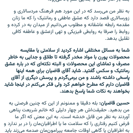
به نظر من می‌رسد که در این مورد هم فرهنگ مردسالاری و
زورسالاری قصد دارد که عشق عاطفی و رمانتیک را که ما زنان
مقدمه رابطه عاشقانه و مطلوب می‌دانیم از میدان به در کرده و
روابط را صرفا به روابطی فیزیکی و تهی ازعشق و عاطفه کافی
تقلیل بدهد.
شما به مسائل مختلفی اشاره کردید از سلامتی یا مقایسه
محصولات پورن با مواد مخدر گرفته تا طلاق و جدایی به خاطر
مصرف و تماشای این محصولات و البته نکته‌ای که در باره عشق
رمانتیک و سکس گفتید. شاید آقای قاضیان برای همه اینها
پاسخی داشته باشند و من برمی‌گردم و پرسش دیگری از آقای
قاضیان دارم که مطرح خواهم کرد ولی فکر می‌کنم در اینجا شاید
بخواهند به نکات شما پاسخ بدهند.
حسین قاضیان:
بله دقیقا و ممنونم از این که چنین فرصتی به
من بدهید. حقیقت‌اش هر چهار دلیلی که خانم شریعت پناهی
آوردند به نظر من قابل خدشه است. به این معنی که اگر ما
فرض کنیم رفتاری را که سلامت ما یا اطرافیان‌مان را در بر ندارد و
به اطرافیان یا گاهی اوقات جامعه پیرامون‌مان صدمه می‌زند باید