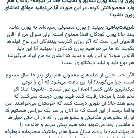
پورن یا اینکه پورن سلایق و تمایلاتِ حالا در گیومه- زنانه را هم
وارد محصولاتش کرده، در این صورت آیا می‌توانید موافق تماشای
پورن باشید؟
شریعت‌پناهی:
ببینید از پورن معمولی رسید‌ه‌اند به پورن هات.
بعد حالا پورن کودکان فعلا ممنوع است. ولی سوال من از آقای
قاضیان این است که اگر روزی اکثریت بینندگان این نوع فیلم‌ها
بگویند که ما می‌خواهیم پورن کودکان را ببینیم آیا این باید
قانونی شود؟ آیا این باید و نباید که ایشان به من ایراد می‌گیرند؛
هر نوع باید و نباید دیکتاتوری است؟
الآن خب خیلی از فیلم‌های معمولی هم برای زیر ۱۸ سال ممنوع
است. چرا می‌گویند؟ آیا این باعث می‌شود که آن را نوعی
دیکتاتوری تلقی کنیم؟ اصلا این طور نیست. خانم‌ها اصلا اگر
نخواهند با مردها رقابت کنند فیلم پورن درست نمی‌کنند که
بخواهند حالا آن طوری درست کنند که خودشان می‌خواهند. من
واقعا ترسم از این است که ما الان بر سر یک دوراهی هستیم که
آیا راهِ عشق‌های مکانیکی و عشق‌هایی را که در آن حتی خیلی‌ها
با ماشین ارضا می‌شوند بخواهیم پیش ببریم و خانواده را
فروبپاشانیم؟ یا برویم سراغ عشق‌های رمانتیک محترمانه دوطرفه