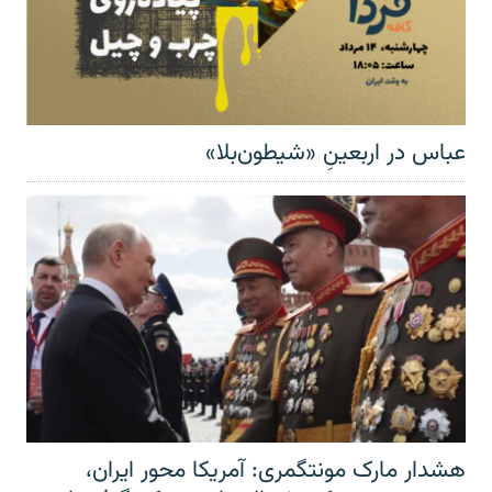
عباس در اربعینِ «شیطون‌بلا»
هشدار مارک مونتگمری: آمریکا محور ایران،