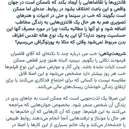
فانتزی‌ها یا تقاضاهایی را ایجاد بکند که ناممکن است در جهان
واقعی و این باعث اختلاف بشود در روابط. عده‌ای اما ممکن
است بگویند که خب در سینما و حتی در ادبیات و هنرهای
تصویری هم به هر حال یک فانتزی‌هایی به زندگی مخاطب
اضافه شود و او آنها را مطالبه بکند؛ چرا در مورد مصرف آنها این
حساسیت وجود ندارد؟ آیا این به یک نوع هاله تقدس اطراف
بدن مربوط نمی‌شود وقتی که مثلا به پورنوگرافی می‌رسیم؟‌
شریعت‌پناهی:
خب من درباره چند تا نکته‌ای که آقای قاضیان
فرمودند نکاتی را بگویم. ببینید البته هنوز چیز قطعی ممکن
است اثبات نشده باشد. ولی آثار و عوارض منفی این نوع فیلم‌ها
خب هر روز بیشتر دارد مشخص می‌شود و این اصلا قابل
مقایسه نیست با کسانی که برای اجتماع فداکاری می‌کنند یا برای
ارتقای زندگی خودشان ریسک‌های مالی می‌کنند.
این صرفا یک لذت‌جویی است که ممکن است به جاهای بدی در
زندگی آن شخص منجر شود. بخصوص جوان‌هایی که مراجعه
می‌کنند به این فیلم‌ها. چون که آن کارهایی که آن خانم‌‌ها به
هر حال با مونتاژ و ترفندهایی آنجا انجام می‌دهند روابط طبیعی
را خدشه‌دار می‌کند و یک خانم بسیاری از این کارها را اصلا در