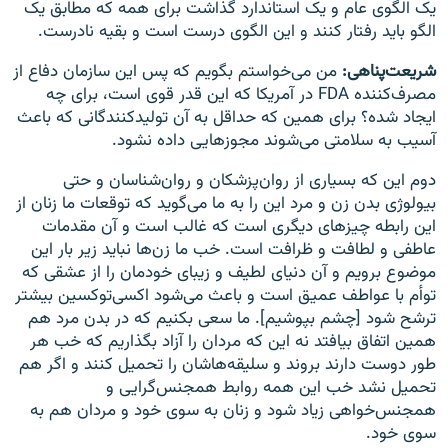
یک الگوی عام و یک استاندارد گذاشت برای همه که مطابق یک
الگو باید رفتار کنند و این الگوی درست است و بقیه نادرست.
شریعت‌پناهی:
من می‌خواستم بگویم که پس این سازمان دفاع از
مصرف‌کننده FDA در آمریکا که این قدر قوی است، برای چه
ایجاد شده؟ برای همین که حداقل به آن تولیدکنندگانی که باعث
آسیب به سلامتی می‌شوند مجوزهایی داده نشود.
دوم این که بسیاری از روان‌پزشکان و روان‌شناسان و حتی
بیولوژی بدن زن و مرد این را به ما می‌گوید که توقعات ما زنان از
این رابطه چیزهای دیگری است که غالب است و آن مقدمات
عاطفی و لطافت و ظرافت است. خب ما زن‌ها نباید زیر بار این
موضوع برویم و آن دنیای لطیف و زیبای خودمان را از عشقی که
توأم با عواطف عمیق است و باعث می‌شود اکسی‌توکسین بیشتر
ترشح شود [چشم بپوشیم]. ما سعی بکنیم که در بدن مرد هم
همین اتفاق بیافتد نه این که مردان را آزاد بگذاریم که خب هر
طور دوست دارند بروند و سلیقه‌هاشان را تحمیل کنند و اگر هم
تحمیل نشد خب این همه روابط همجنس‌گرایی و
همجنس‌خواهی زیاد شود و زنان به سوی خود و مردان هم به
سوی خود.