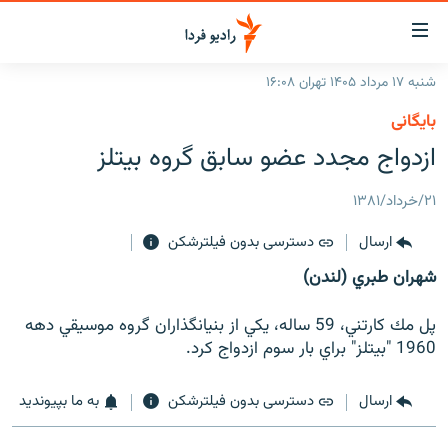
ینک‌های
ابلیت
سترسی
شنبه ۱۷ مرداد ۱۴۰۵ تهران ۱۶:۰۸
ازگشت
صفحه اصلی
بایگانی
ازگشت
ایران
ازدواج مجدد عضو سابق گروه بيتلز
ه
نوی
جهان
صلی
۲۱/خرداد/۱۳۸۱
رادیو
فتن
ارسال
دسترسی بدون فیلترشکن
ه
پادکست
انتخاب کنید و بشنوید
فحه
شهران طبري (لندن)
چندرسانه‌ای
برنامه‌های رادیویی
ستجو
زنان فردا
فرکانس‌ها
گزارش‌های تصویری
پل مك كارتني، 59 ساله، يكي از بنيانگذاران گروه موسيقي دهه
1960 "بيتلز" براي بار سوم ازدواج كرد.
گزارش‌های ویدئویی
English
ارسال
دسترسی بدون فیلترشکن
به ما بپیوندید
به ما بپیوندید