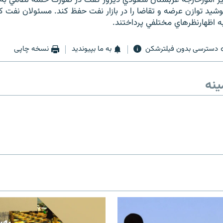
ر امورخارجه عربستان سعودي ديروز گفت در صورت حمله نظامي به 
يد توازن عرضه و تقاضا را در بازار نفت حفظ كند. مسئولان نفت 
به اظهارنظرهاي مختلفي پرداختند.
دسترسی بدون فیلترشکن
به ما بپیوندید
نسخه چاپی
ینه