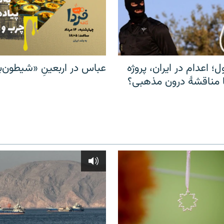
ل؛ اعدام در ایران، پروژه
عباس در اربعینِ «شیطون‌بل
مناقشهٔ درون مذهبی؟