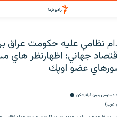
قدام نظامي عليه حكومت عراق ب
قتصاد جهاني: اظهارنظر هاي مس
رهاي عضو اوپك
دسترسی بدون فیلترشکن
ن عرب)