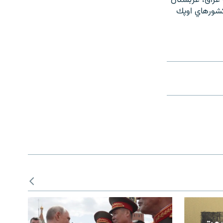
عراق، عربستان
كشورهاي اوپك