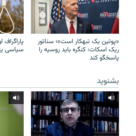
«پوتین یک تبهکار است»؛ سناتور
پاراگراف او
ریک اسکات: کنگره باید روسیه را
سیاسی یا 
پاسخگو کند
بشنوید