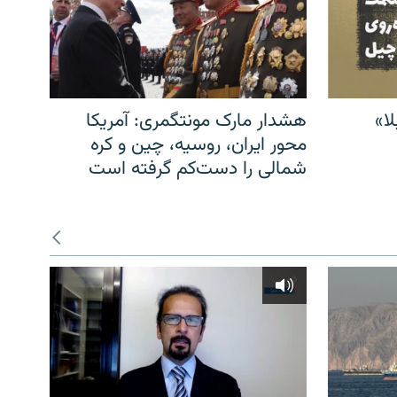
ا»
هشدار مارک مونتگمری: آمریکا
محور ایران، روسیه، چین و کره
شمالی را دست‌کم گرفته است