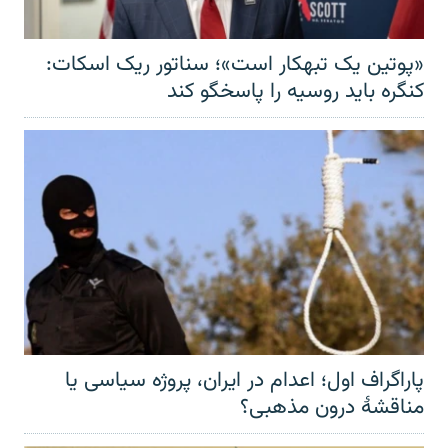
«پوتین یک تبهکار است»؛ سناتور ریک اسکات:
کنگره باید روسیه را پاسخگو کند
پاراگراف اول؛ اعدام در ایران، پروژه سیاسی یا
مناقشهٔ درون مذهبی؟