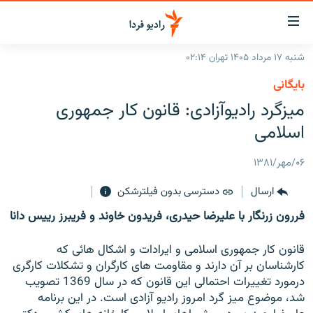
ینک‌های
ابلیت
سترسی
شنبه ۱۷ مرداد ۱۴۰۵ تهران ۰۲:۱۴
ازگشت
صفحه اصلی
بایگانی
ازگشت
ایران
ميزگرد راديوآزادى: قانون کار جمهورى
ه
نوی
جهان
اسلامى
صلی
رادیو
فتن
۰۶/مهر/۱۳۸۱
ه
پادکست
انتخاب کنید و بشنوید
فحه
ارسال
دسترسی بدون فیلترشکن
چندرسانه‌ای
برنامه‌های رادیویی
ستجو
فررون زرنگار با عليرضا حيدرى، فريدون خاوند و فريبرز رييس دانا
زنان فردا
فرکانس‌ها
گزارش‌های تصویری
قانون کار جمهورى اسلامى و ايرادات و اشکال هائى که
گزارش‌های ویدئویی
English
کارشناسان بر آن دارند و مقاومت هاى کارگران و تشکلات کارگرى
درمورد تغييرات احتمالى اين قانون که در سال 1369 تصويب
شد، موضوع ميز گرد امروز راديو آزادى است. در اين برنامه
به ما بپیوندید