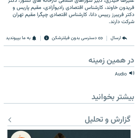
عليرضا حيدرى، دبير شوراهاى اسلامى کارخانه هاى کشور، دکتر
فريدون خاوند، کارشناس اقتصادى راديوآزادى، مقيم پاريس و
دکتر فريبرز رييس دانا، کارشناس اقتصادى چپگرا مقيم تهران
شرکت دارند.
زبان‌های دیگر
ارسال
دسترسی بدون فیلترشکن
به ما بپیوندید
در همین زمینه
Audio
بیشتر بخوانید
گزارش و تحلیل