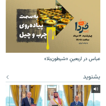
عباس در اربعینِ «شیطون‌بلا»
بشنوید