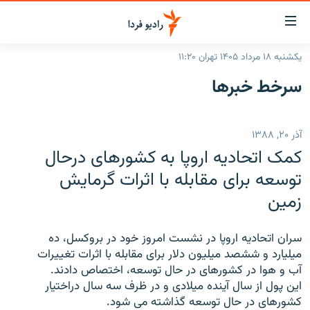
ینک‌های
ابلیت
سترسی
یکشنبه ۱۸ مرداد ۱۴۰۵ تهران ۱۱:۲۰
ازگشت
صفحه اصلی
سرخط‌ خبرها
ازگشت
ایران
ه
نوی
جهان
آذر ۲۰, ۱۳۸۸
صلی
رادیو
فتن
کمک اتحادیه اروپا به کشورهای درحال
ه
پادکست
انتخاب کنید و بشنوید
توسعه برای مقابله با اثرات گرمایش
فحه
زمین
چندرسانه‌ای
برنامه‌های رادیویی
ستجو
زنان فردا
فرکانس‌ها
گزارش‌های تصویری
سران اتحادیه اروپا در نشست امروز خود در بروکسل، ده
گزارش‌های ویدئویی
میلیارد و ششصد میلیون دلار برای مقابله با اثرات تغییرات
English
آب و هوا در کشورهای در حال توسعه، اختصاص دادند.
این پول از سال آینده میلادی و در ظرف سه سال دراختیار
به ما بپیوندید
کشورهای در حال توسعه گذاشته می شود.