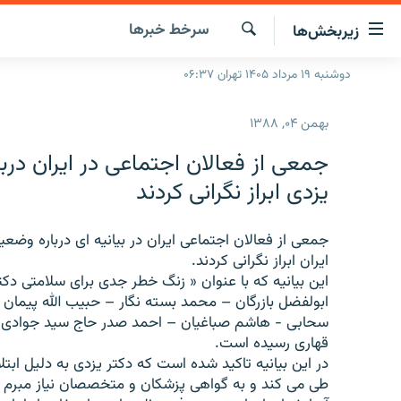
ینک‌های
سرخط‌ خبرها
زیربخش‌ها
ابلیت
سترسی
جستجو
دوشنبه ۱۹ مرداد ۱۴۰۵ تهران ۰۶:۳۷
صفحه اصلی
ازگشت
ایران
ازگشت
بهمن ۰۴, ۱۳۸۸
ه
جهان
نوی
جمعى از فعالان اجتماعى در ايران در
صلی
رادیو
يزدى ابراز نگرانى كردند
فتن
پادکست
انتخاب کنید و بشنوید
ه
فحه
جمعى از فعالان اجتماعى ايران در بيانيه اى درباره وض
چندرسانه‌ای
برنامه‌های رادیویی
ستجو
ايران ابراز نگرانى كردند.
زنان فردا
فرکانس‌ها
گزارش‌های تصویری
اين بيانيه كه با عنوان « زنگ خطر جدى براى سلامتى دك
ابولفضل بازرگان – محمد بسته نگار – حبيب الله پيما
گزارش‌های ویدئویی
سحابى - هاشم صباغيان – احمد صدر حاج سيد جوادى – ا
قهارى رسيده است.
در اين بيانيه تاكيد شده است كه دكتر يزدى به دليل اب
طى مى كند و به گواهى پزشكان و متخصصان نياز مبرم به