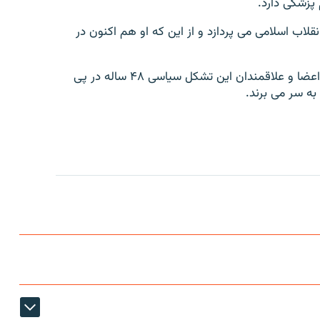
 پزشكى دارد.
قلاب اسلامى مى پردازد و از اين كه او هم اكنون در
ابراهيم يزدى دبير كل نهضت آزادى و سيزده نفر ديگر از اعضا و علاقمندان اين تشكل سياسى ۴۸ ساله در پى
به سر مى برند.