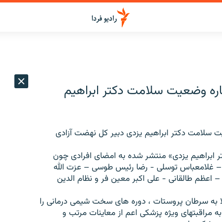
باره وضعيت سلامت دكتر ابراهيم
عيت سلامت دكتر ابراهيم يزدى دبير كل نهضت آزادى
تر ابراهيم يزدى» منتشر شده به امضاى افرادى چون
ن – غلامعباس توسلى - رضا رئيس طوسى – عزت الله
عظم طالقانى - على اكبر معين فر و نظام الدين
تلا به سرطان پروستات ، دوره هاى سخت شيمى درمانى را
 مراقبتهاى ويژه پزشكى اعم از معاينات مرتب و