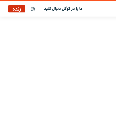
زنده
ما را در گوگل دنبال کنید
پخش آنلاین
پخش رادیویی
پخش آنلاین
پخش ماهواره‌ای