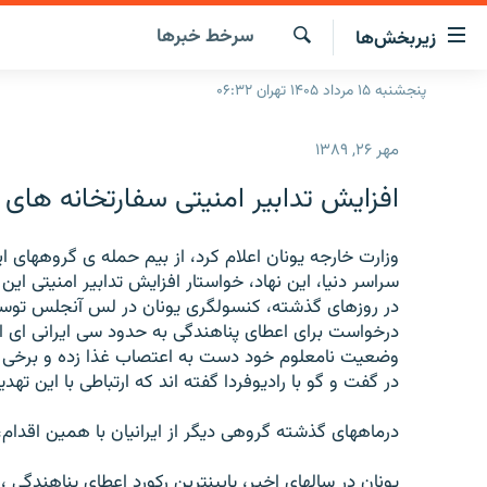
ینک‌های
سرخط‌ خبرها
زیربخش‌ها
ابلیت
سترسی
جستجو
پنجشنبه ۱۵ مرداد ۱۴۰۵ تهران ۰۶:۳۲
صفحه اصلی
ازگشت
ایران
ازگشت
مهر ۲۶, ۱۳۸۹
ه
جهان
نوی
افزایش تدابیر امنیتی سفارتخانه های ی
صلی
رادیو
فتن
پادکست
وزارت خارجه یونان اعلام کرد، از بیم حمله ی گروههای ا
انتخاب کنید و بشنوید
ه
سراسر دنیا، این نهاد، خواستار افزایش تدابیر امنیتی ا
فحه
چندرسانه‌ای
برنامه‌های رادیویی
در روزهای گذشته، کنسولگری یونان در لس آنجلس توسط
ستجو
درخواست برای اعطای پناهندگی به حدود سی ایرانی ای 
زنان فردا
فرکانس‌ها
گزارش‌های تصویری
وضعیت نامعلوم خود دست به اعتصاب غذا زده و برخی آنه
گزارش‌های ویدئویی
در گفت و گو با رادیوفردا گفته اند که ارتباطی با این تهدی
درماههای گذشته گروهی دیگر از ایرانیان با همین اقدام