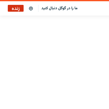
زنده
ما را در گوگل دنبال کنید
پخش آنلاین
پخش رادیویی
پخش آنلاین
پخش ماهواره‌ای