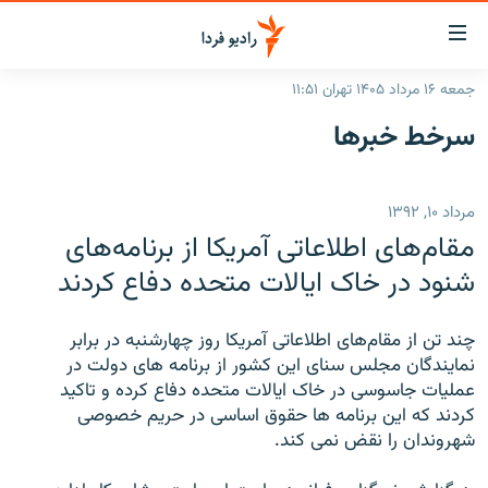
ینک‌های
ابلیت
سترسی
جمعه ۱۶ مرداد ۱۴۰۵ تهران ۱۱:۵۱
ازگشت
صفحه اصلی
سرخط‌ خبرها
ازگشت
ایران
ه
نوی
جهان
مرداد ۱۰, ۱۳۹۲
صلی
رادیو
فتن
مقام‌های اطلاعاتی آمریکا از برنامه‌های
ه
پادکست
انتخاب کنید و بشنوید
شنود در خاک ایالات متحده دفاع کردند
فحه
چندرسانه‌ای
برنامه‌های رادیویی
ستجو
چند تن از مقام‌های اطلاعاتی آمریکا روز چهارشنبه در برابر
زنان فردا
فرکانس‌ها
گزارش‌های تصویری
نمایندگان مجلس سنای این کشور از برنامه های دولت در
عملیات جاسوسی در خاک ایالات متحده دفاع کرده و تاکید
گزارش‌های ویدئویی
English
کردند که این برنامه ها حقوق اساسی در حریم خصوصی
شهروندان را نقض نمی کند.
به ما بپیوندید