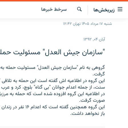
ینک‌های
سرخط‌ خبرها
زیربخش‌ها
ابلیت
سترسی
جستجو
شنبه ۱۷ مرداد ۱۴۰۵ تهران ۱۲:۴۲
صفحه اصلی
ازگشت
ایران
ازگشت
آبان ۰۴, ۱۳۹۲
ه
جهان
نوی
"سازمان جیش العدل" مسئولیت حمله به
صلی
رادیو
فتن
پادکست
گروهی به نام "سازمان جیش العدل" مسئولیت حمله به مر
انتخاب کنید و بشنوید
ه
گرفت.
فحه
چندرسانه‌ای
برنامه‌های رادیویی
این گروه در اطلاعیه اش گفته است این حمله به تلافی "ج
ستجو
سنت، از جمله اعدام جوانان "بی گناه" بلوچ،‌ کرد و عرب 
زنان فردا
فرکانس‌ها
گزارش‌های تصویری
در اطلاعیه این گروه افزوده شده است که حمله به مرزب
گزارش‌های ویدئویی
صورت گرفت.
این گروه همچنین گفته 
باز نخواهد داشت.