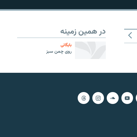
در همین زمینه
بایگانی
روى چمن سبز