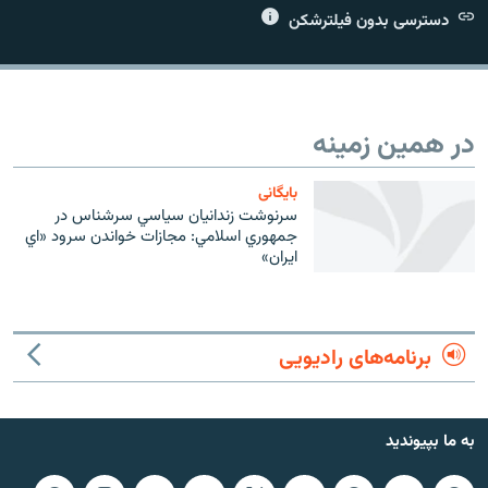
دسترسی بدون فیلترشکن
زبان‌های دیگر
در همین زمینه
بایگانی
سرنوشت زندانيان سياسي سرشناس در
جمهوري اسلامي: مجازات خواندن سرود «اي
ايران»
برنامه‌های رادیویی
به ما بپیوندید