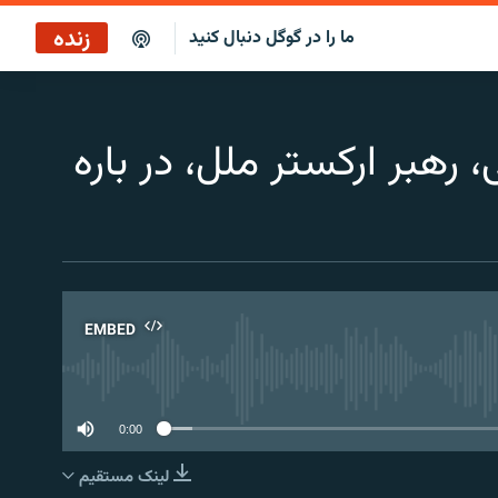
زنده
ما را در گوگل دنبال کنید
رهبر اركستر ملل، در باره
EMBED
No 
0:00
لینک مستقیم
EMBED