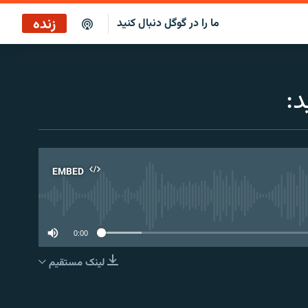
زنده
ما را در گوگل دنبال کنید
پخش آنلاین
پخش رادیویی
د:
پخش آنلاین
پخش ماهواره‌ای
EMBED
No 
0:00
لینک مستقیم
EMBED