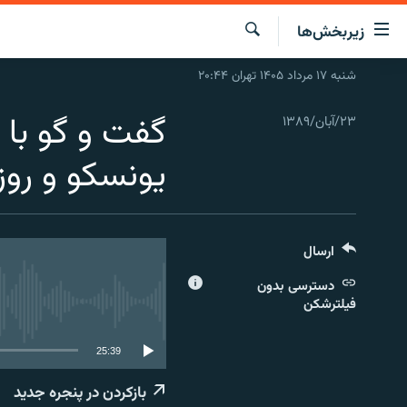
ینک‌های
زیربخش‌ها
ابلیت
سترسی
جستجو
شنبه ۱۷ مرداد ۱۴۰۵ تهران ۲۰:۴۴
صفحه اصلی
ازگشت
ایران
ازگشت
گفت و گو با 
۲۳/آبان/۱۳۸۹
ه
جهان
نوی
یونسکو و روز
صلی
رادیو
فتن
پادکست
انتخاب کنید و بشنوید
ه
فحه
چندرسانه‌ای
برنامه‌های رادیویی
ارسال
ستجو
زنان فردا
فرکانس‌ها
گزارش‌های تصویری
دسترسی بدون
فیلترشکن
گزارش‌های ویدئویی
25:39
بازکردن در پنجره جدید