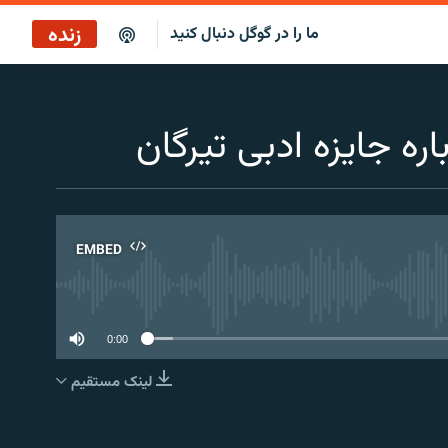
زنده
ما را در گوگل دنبال کنید
پخش آنلاین
پخش رادیویی
ه جایزه ادبی تیرگان
پخش آنلاین
پخش ماهواره‌ای
EMBED
No 
0:00
لینک مستقیم
EMBED