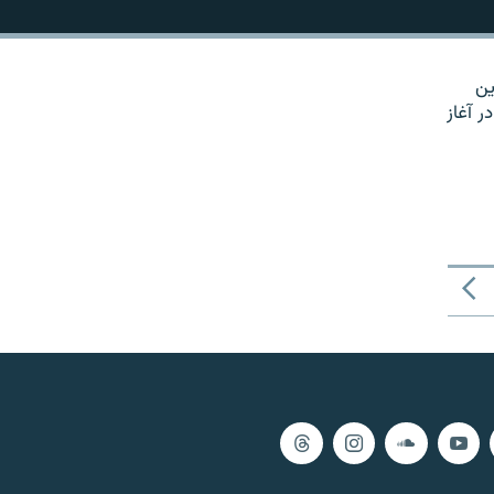
ين
ر آغاز