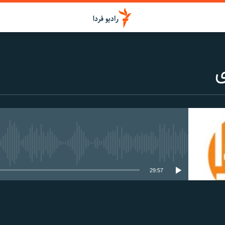
ی
media source currently available
29:57