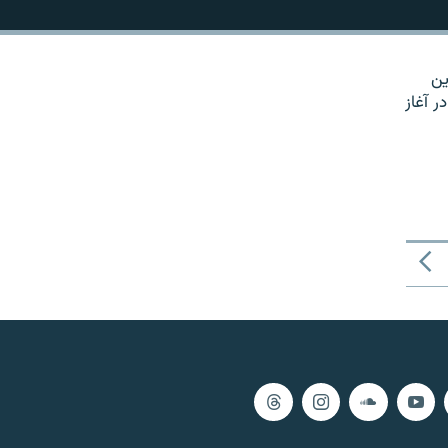
ين
ر آغاز