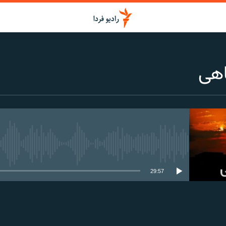
هی
media source currently available
29:57