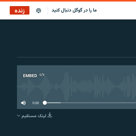
زنده
ما را در گوگل دنبال کنید
پخش آنلاین
پخش رادیویی
پخش آنلاین
پخش ماهواره‌ای
EMBED
No 
0:00
لینک مستقیم
EMBED