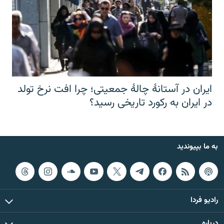
ایران در آستانهٔ چالهٔ جمعیتی؛ چرا افت نرخ تولد
در ایران به رکورد تاریخی رسید؟
به ما بپیوندید
رادیو فردا
درباره