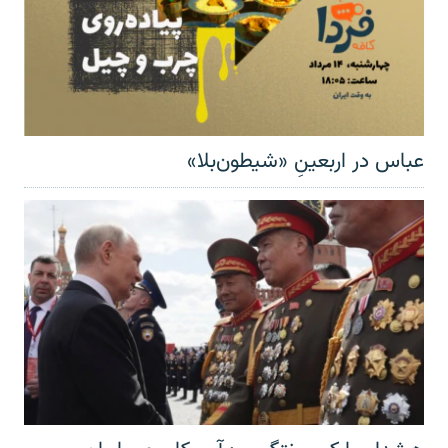
عباس در اربعینِ «شیطون‌بلا»