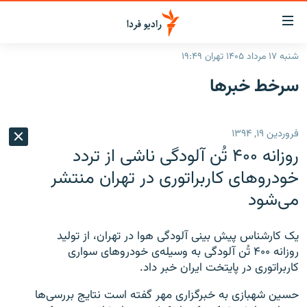
ینک‌های
ابلیت
سترسی
شنبه ۱۷ مرداد ۱۴۰۵ تهران ۱۹:۴۹
ازگشت
صفحه اصلی
سرخط‌ خبرها
ازگشت
ایران
ه
نوی
جهان
فروردین ۱۹, ۱۳۹۴
صلی
رادیو
فتن
روزانه ۴۰۰ تُن آلودگی ناشی از تردد
ه
پادکست
انتخاب کنید و بشنوید
خودروهای کاربراتوری در تهران منتشر
فحه
می‌شود
چندرسانه‌ای
برنامه‌های رادیویی
ستجو
زنان فردا
فرکانس‌ها
گزارش‌های تصویری
یک کارشناس پیش بینی آلودگی هوا در تهران
،
از تولید
گزارش‌های ویدئویی
روزانه ۴۰۰ تُن آلودگی به وسیله‌ی خودروهای سواری
English
کاربراتوری در پایتخت ایران خبر داد.
به ما بپیوندید
حسین شهبازی به خبرگزاری مهر گفته است نتایج بررسی‌ها