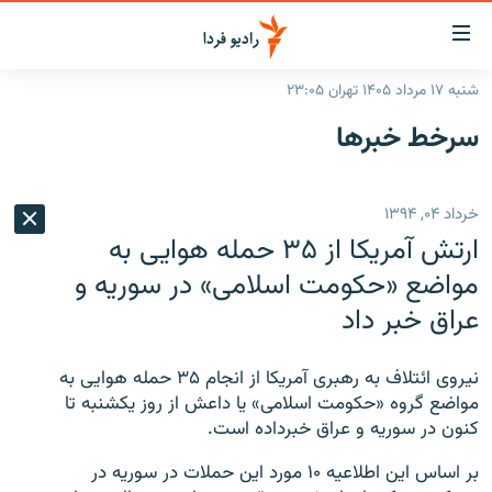
ینک‌های
ابلیت
سترسی
شنبه ۱۷ مرداد ۱۴۰۵ تهران ۲۳:۰۵
ازگشت
صفحه اصلی
سرخط‌ خبرها
ازگشت
ایران
ه
نوی
جهان
خرداد ۰۴, ۱۳۹۴
صلی
رادیو
فتن
ارتش آمریکا از ۳۵ حمله هوایی به
ه
پادکست
انتخاب کنید و بشنوید
مواضع «حکومت اسلامی» در سوریه و
فحه
عراق خبر داد
چندرسانه‌ای
برنامه‌های رادیویی
ستجو
زنان فردا
فرکانس‌ها
گزارش‌های تصویری
نیروی ائتلاف به رهبری آمریکا از انجام ۳۵ حمله هوایی به
گزارش‌های ویدئویی
مواضع گروه «حکومت اسلامی» یا داعش از روز یکشنبه تا
English
کنون در سوریه و عراق خبرداده است.
به ما بپیوندید
بر اساس این اطلاعیه ۱۰ مورد این حملات در سوریه در